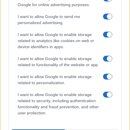
EDITORIALE
Google for online advertising purposes.
Casalotti in lutto: l’ultimo saluto a
Kamal, Jahan e Arowa segna un
I want to allow Google to send me
grido di aiuto per la comunità
personalized advertising.
18 ore fa
I want to allow Google to enable storage
related to analytics like cookies on web or
device identifiers in apps.
ROMA E DINTORNI
Luigi Cavallari, oggi l’ultimo saluto
I want to allow Google to enable storage
a Roma. Ministra Roccella: “Per
related to functionality of the website or app.
sempre mano nella mano”
18 ore fa
I want to allow Google to enable storage
related to personalization.
EDITORIALE
I want to allow Google to enable storage
related to security, including authentication
Tragedia a Viterbo: 23enne
trovata morta in un magazzino
functionality and fraud prevention, and other
abbandonato
user protection.
20 ore fa