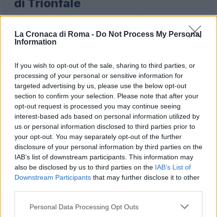
di Trionfale
Di Italo Lauro
8 Agosto 2026 - 16:44
18 ore fa
PIÙ LETTE
La Cronaca di Roma -
Do Not Process My Personal
Information
1
Carburanti adulterati a Roma: sicurezza
If you wish to opt-out of the sale, sharing to third parties, or
stradale a rischio tra indifferenza e
processing of your personal or sensitive information for
irresponsabilità
targeted advertising by us, please use the below opt-out
5 giorni fa
section to confirm your selection. Please note that after your
opt-out request is processed you may continue seeing
interest-based ads based on personal information utilized by
2
Tragedia alla Balduina: la morte del
us or personal information disclosed to third parties prior to
dentista Federico Derla e la questione
your opt-out. You may separately opt-out of the further
della sicurezza stradale
disclosure of your personal information by third parties on the
2 giorni fa
IAB’s list of downstream participants. This information may
also be disclosed by us to third parties on the
IAB’s List of
Downstream Participants
that may further disclose it to other
3
Omicidio a Roma: un ragazzo sfregiato con
third parties.
l’acido muore, la comunità in apprensione
Please note that this website/app uses one or more Google
6 giorni fa
Personal Data Processing Opt Outs
services and may gather and store information including but