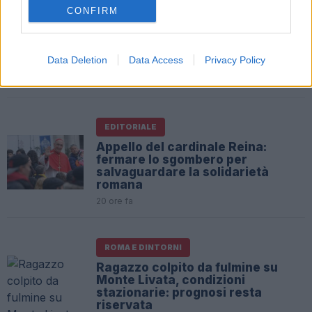
CONFIRM
EDITORIALE
Una tragedia familiare: il nipote si
difende dopo l’omicidio
Data Deletion
Data Access
Privacy Policy
dell’anziana
20 ore fa
EDITORIALE
Appello del cardinale Reina:
fermare lo sgombero per
salvaguardare la solidarietà
romana
20 ore fa
ROMA E DINTORNI
Ragazzo colpito da fulmine su
Monte Livata, condizioni
stazionarie: prognosi resta
riservata