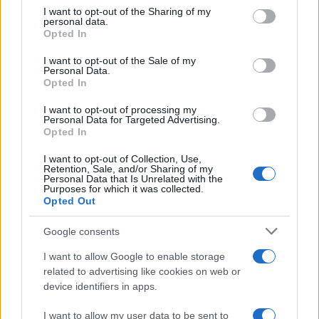
not limited to your visit or usage behaviour. You may click to
I want to opt-out of the Sharing of my
personal data.
grant or deny consent to Google and its third-party tags to
Opted In
NOTIZIE IN BREVE
use your data for below specified purposes in below Google
consent section.
I want to opt-out of the Sale of my
Personal Data.
Opted In
I want to opt-out of processing my
Personal Data for Targeted Advertising.
Opted In
I want to opt-out of Collection, Use,
Retention, Sale, and/or Sharing of my
▶
▶
Personal Data that Is Unrelated with the
▶
Purposes for which it was collected.
Dove sta il Killer di
Incen
Opted Out
#Casalotti, tanti
#ʙᴜᴏɴɢɪᴏʀɴᴏ
#Anag
cittadini…
dall'AppioLatino 🐰
passi
Google consents
I want to allow Google to enable storage
related to advertising like cookies on web or
ULTIME NOTIZIE
device identifiers in apps.
I want to allow my user data to be sent to