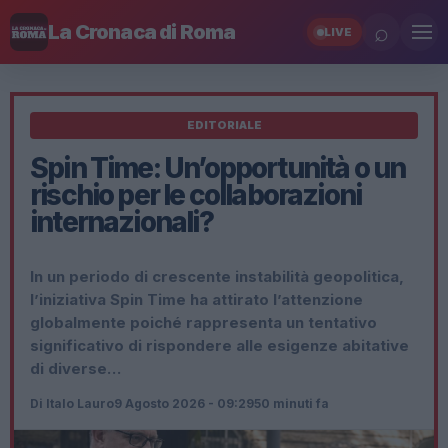
⌕
La Cronaca di Roma
LIVE
EDITORIALE
Spin Time: Un’opportunità o un
rischio per le collaborazioni
internazionali?
In un periodo di crescente instabilità geopolitica,
l’iniziativa Spin Time ha attirato l’attenzione
globalmente poiché rappresenta un tentativo
significativo di rispondere alle esigenze abitative
di diverse…
Di Italo Lauro
9 Agosto 2026 - 09:29
50 minuti fa