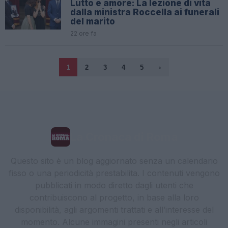
Lutto e amore: La lezione di vita
dalla ministra Roccella ai funerali
del marito
22 ore fa
1
2
3
4
5
›
La Cronaca di Roma
Questo sito è un blog aggiornato senza un calendario
fisso o una periodicità prestabilita. I contenuti vengono
pubblicati in modo diretto dagli utenti che
contribuiscono al progetto, in base alla loro
disponibilità, agli argomenti trattati e all’interesse del
momento. Alcune immagini presenti negli articoli