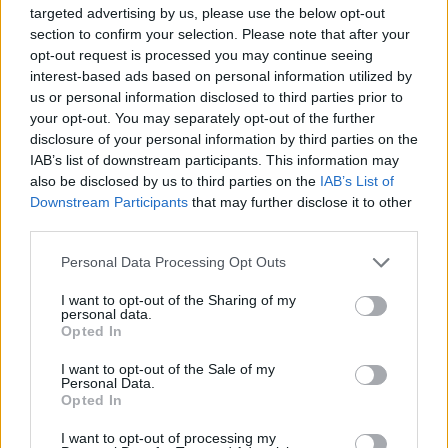
cambierà l’ora
targeted advertising by us, please use the below opt-out
6 anni fa
section to confirm your selection. Please note that after your
opt-out request is processed you may continue seeing
interest-based ads based on personal information utilized by
Il luogo è diventato un punto di raccolta per curiosi e
us or personal information disclosed to third parties prior to
amici, ansiosi di capire cosa fosse realmente
your opt-out. You may separately opt-out of the further
disclosure of your personal information by third parties on the
accaduto. “Velletri non è mai stata così violenta.
IAB’s list of downstream participants. This information may
Cosa sta succedendo ai nostri ragazzi?” si domanda
also be disclosed by us to third parties on the
IAB’s List of
un padre, visibilmente allarmato. Le domande
Downstream Participants
that may further disclose it to other
aumentano, e il tema della sicurezza è tornato
third parties.
prepotentemente al centro del dibattito pubblico.
Please note that this website/app uses one or more Google
Personal Data Processing Opt Outs
services and may gather and store information including but
Le autorità locali stanno raccogliendo testimonianze
not limited to your visit or usage behaviour. You may click to
I want to opt-out of the Sharing of my
personal data.
e visionando le telecamere di sicurezza per fare
grant or deny consent to Google and its third-party tags to
Opted In
chiarezza su un episodio che ha scosso
use your data for below specified purposes in below Google
consent section.
profondamente Velletri. Nel frattempo, la paura si fa
I want to opt-out of the Sale of my
Personal Data.
strada tra i cittadini, che si interrogano
Opted In
sull’innocenza di una serata trascorsa in un fast
I want to opt-out of processing my
food.