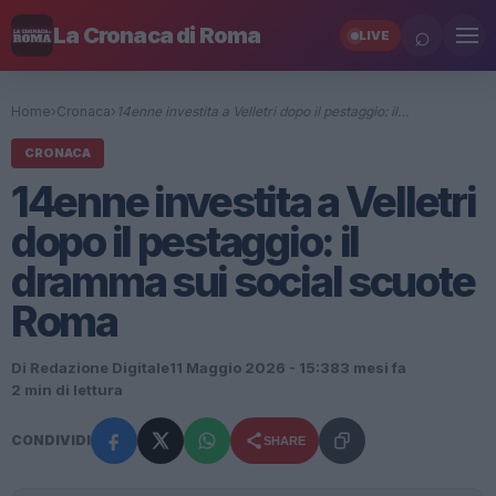
⌕
La Cronaca di Roma
LIVE
Home
›
Cronaca
›
14enne investita a Velletri dopo il pestaggio: il…
CRONACA
14enne investita a Velletri
dopo il pestaggio: il
dramma sui social scuote
Roma
Di Redazione Digitale
11 Maggio 2026 - 15:38
3 mesi fa
2 min di lettura
CONDIVIDI
SHARE