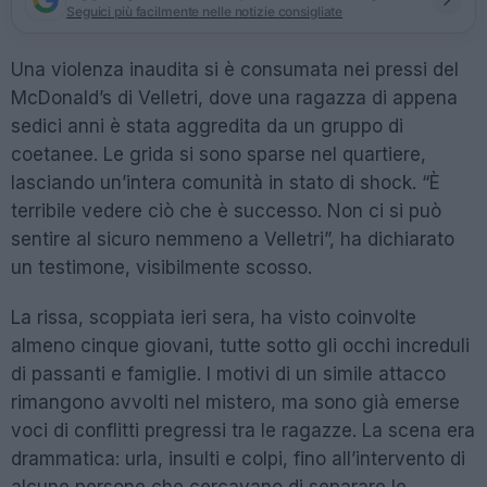
Seguici più facilmente nelle notizie consigliate
Una violenza inaudita si è consumata nei pressi del
McDonald’s di Velletri, dove una ragazza di appena
sedici anni è stata aggredita da un gruppo di
coetanee. Le grida si sono sparse nel quartiere,
lasciando un’intera comunità in stato di shock. “È
terribile vedere ciò che è successo. Non ci si può
sentire al sicuro nemmeno a Velletri”, ha dichiarato
un testimone, visibilmente scosso.
La rissa, scoppiata ieri sera, ha visto coinvolte
almeno cinque giovani, tutte sotto gli occhi increduli
di passanti e famiglie. I motivi di un simile attacco
rimangono avvolti nel mistero, ma sono già emerse
voci di conflitti pregressi tra le ragazze. La scena era
drammatica: urla, insulti e colpi, fino all’intervento di
alcune persone che cercavano di separare le