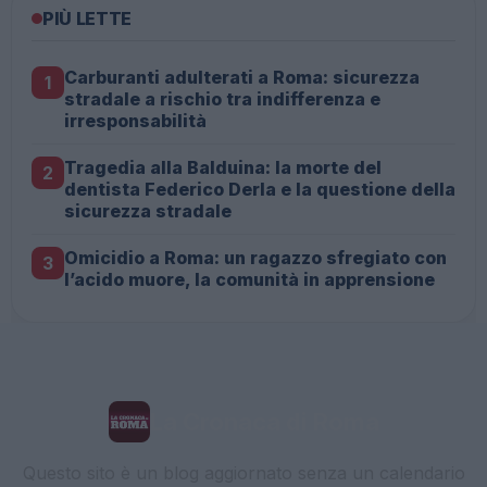
PIÙ LETTE
Carburanti adulterati a Roma: sicurezza
1
stradale a rischio tra indifferenza e
irresponsabilità
Tragedia alla Balduina: la morte del
2
dentista Federico Derla e la questione della
sicurezza stradale
Omicidio a Roma: un ragazzo sfregiato con
3
l’acido muore, la comunità in apprensione
La Cronaca di Roma
Questo sito è un blog aggiornato senza un calendario