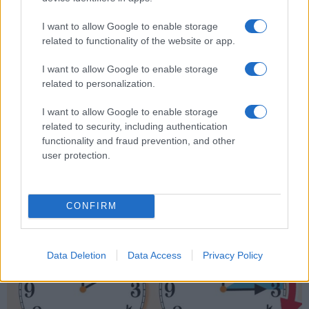
incidente
I want to allow Google to enable storage
related to functionality of the website or app.
I want to allow Google to enable storage
ARTICOLI CORRELATI
related to personalization.
I want to allow Google to enable storage
related to security, including authentication
functionality and fraud prevention, and other
user protection.
ULTIM’ORA – Coronavirus, fine dello stop della Costa
CONFIRM
Smeralda a Civitavecchia
Data Deletion
Data Access
Privacy Policy