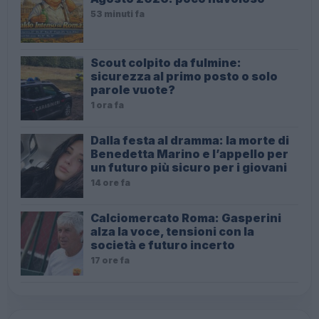
53 minuti fa
Scout colpito da fulmine:
sicurezza al primo posto o solo
parole vuote?
1 ora fa
Dalla festa al dramma: la morte di
Benedetta Marino e l’appello per
un futuro più sicuro per i giovani
14 ore fa
Calciomercato Roma: Gasperini
alza la voce, tensioni con la
società e futuro incerto
17 ore fa