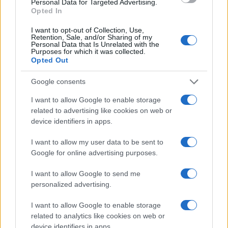
Personal Data for Targeted Advertising.
Opted In
Che fine ha fatto la sicurezza tra i nostri giovani? La
I want to opt-out of Collection, Use,
comunità chiede risposte e un’azione concreta, in un
Retention, Sale, and/or Sharing of my
Personal Data that Is Unrelated with the
contesto urbano che si preannuncia sempre più teso.
Purposes for which it was collected.
Opted Out
Le famiglie si stringono in un abbraccio di
preoccupazione, mentre gli adolescenti si
Google consents
confrontano con la dura realtà di un mondo che pare
I want to allow Google to enable storage
ostile. La tensione non accenna a placarsi e ora più
related to advertising like cookies on web or
che mai, gli occhi di Velletri sono puntati su quanto
device identifiers in apps.
accadrà nei prossimi giorni.
I want to allow my user data to be sent to
Fonte
Google for online advertising purposes.
I want to allow Google to send me
Precedente
personalized advertising.
Successiva
Tragedia a Viale
Rottweiler killer:
Marconi: Lorenzo
I want to allow Google to enable storage
chi paga per la
e Gianluca morti in
related to analytics like cookies on web or
tragedia di
un drammatico
Manziana?
device identifiers in apps.