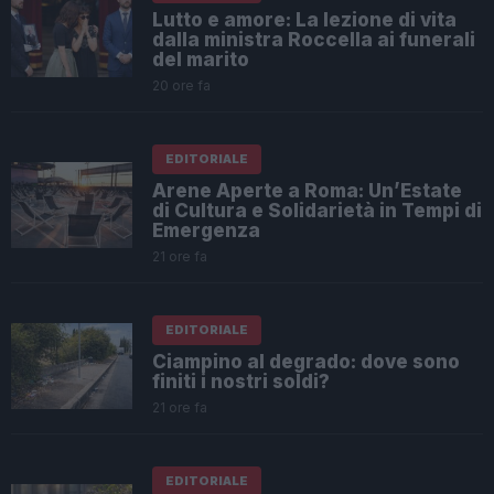
Lutto e amore: La lezione di vita
dalla ministra Roccella ai funerali
del marito
20 ore fa
EDITORIALE
Arene Aperte a Roma: Un’Estate
di Cultura e Solidarietà in Tempi di
Emergenza
21 ore fa
EDITORIALE
Ciampino al degrado: dove sono
finiti i nostri soldi?
21 ore fa
EDITORIALE