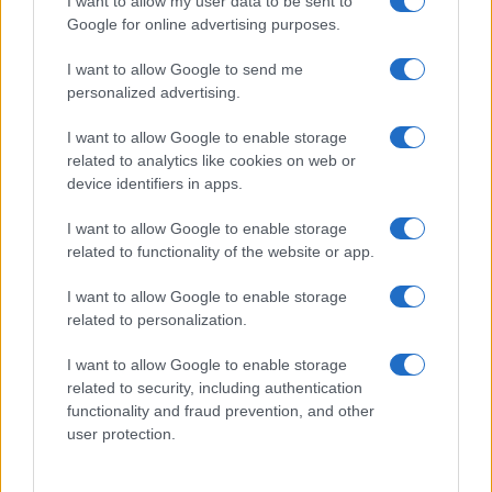
I want to allow my user data to be sent to
Google for online advertising purposes.
EDITORIALE
I want to allow Google to send me
Una tragedia familiare: il nipote si
personalized advertising.
difende dopo l’omicidio
dell’anziana
I want to allow Google to enable storage
18 ore fa
related to analytics like cookies on web or
device identifiers in apps.
EDITORIALE
I want to allow Google to enable storage
Appello del cardinale Reina:
related to functionality of the website or app.
fermare lo sgombero per
salvaguardare la solidarietà
I want to allow Google to enable storage
romana
related to personalization.
18 ore fa
I want to allow Google to enable storage
related to security, including authentication
ROMA E DINTORNI
functionality and fraud prevention, and other
Ragazzo colpito da fulmine su
user protection.
Monte Livata, condizioni
stazionarie: prognosi resta