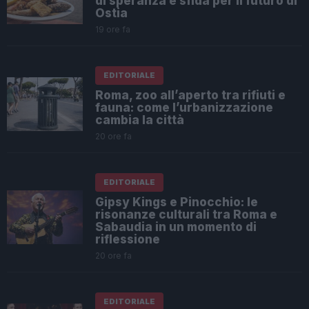
di speranza e sfida per il futuro di
Ostia
19 ore fa
EDITORIALE
Roma, zoo all’aperto tra rifiuti e
fauna: come l’urbanizzazione
cambia la città
20 ore fa
EDITORIALE
Gipsy Kings e Pinocchio: le
risonanze culturali tra Roma e
Sabaudia in un momento di
riflessione
20 ore fa
EDITORIALE