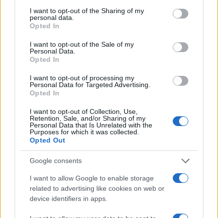
services and may gather and store information including but
6 giorni fa
not limited to your visit or usage behaviour. You may click to
I want to opt-out of the Sharing of my
personal data.
grant or deny consent to Google and its third-party tags to
Opted In
use your data for below specified purposes in below Google
NOTIZIE IN BREVE
consent section.
I want to opt-out of the Sale of my
Personal Data.
Opted In
I want to opt-out of processing my
Personal Data for Targeted Advertising.
Opted In
I want to opt-out of Collection, Use,
Retention, Sale, and/or Sharing of my
Personal Data that Is Unrelated with the
Purposes for which it was collected.
▶
▶
Opted Out
▶
Dove sta il Killer di
Incen
#Casalotti, tanti
#ʙᴜᴏɴɢɪᴏʀɴᴏ
#Anag
Google consents
cittadini…
dall'AppioLatino 🐰
passi
I want to allow Google to enable storage
related to advertising like cookies on web or
device identifiers in apps.
ULTIME NOTIZIE