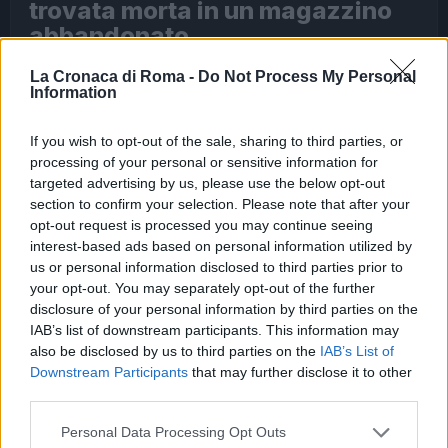
trovata morta in un magazzino
abbandonato
Di Italo Lauro
8 Agosto 2026 - 14:36
18 ore fa
La Cronaca di Roma -
Do Not Process My Personal
PIÙ LETTE
Information
If you wish to opt-out of the sale, sharing to third parties, or
1
Carburanti adulterati a Roma: sicurezza
processing of your personal or sensitive information for
stradale a rischio tra indifferenza e
targeted advertising by us, please use the below opt-out
irresponsabilità
section to confirm your selection. Please note that after your
5 giorni fa
opt-out request is processed you may continue seeing
interest-based ads based on personal information utilized by
us or personal information disclosed to third parties prior to
2
Tragedia alla Balduina: la morte del
your opt-out. You may separately opt-out of the further
dentista Federico Derla e la questione
disclosure of your personal information by third parties on the
della sicurezza stradale
IAB’s list of downstream participants. This information may
1 giorno fa
also be disclosed by us to third parties on the
IAB’s List of
Downstream Participants
that may further disclose it to other
third parties.
3
Omicidio a Roma: un ragazzo sfregiato con
Please note that this website/app uses one or more Google
l’acido muore, la comunità in apprensione
Personal Data Processing Opt Outs