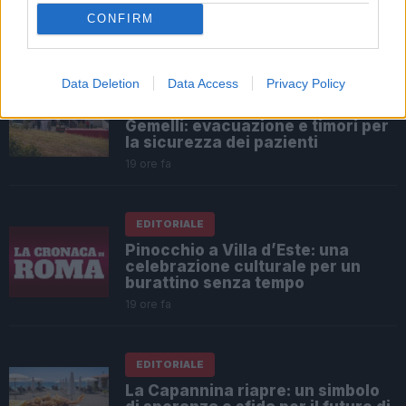
riservata
CONFIRM
18 ore fa
Data Deletion
Data Access
Privacy Policy
EDITORIALE
Corto circuito al Policlinico
Gemelli: evacuazione e timori per
la sicurezza dei pazienti
19 ore fa
EDITORIALE
Pinocchio a Villa d’Este: una
celebrazione culturale per un
burattino senza tempo
19 ore fa
EDITORIALE
La Capannina riapre: un simbolo