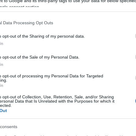
 to Google and its third-party tags to use your data for below specifi
ogle consent section.
l Data Processing Opt Outs
a
Alla Galleria Giovanni XXIII
io
arriva l’autovelox. Multe per c
o opt-out of the Sharing of my personal data.
opa
supera il limite. Dal 30 marzo
In
3 anni fa
o opt-out of the Sale of my Personal Data.
In
to opt-out of processing my Personal Data for Targeted
ing.
In
o opt-out of Collection, Use, Retention, Sale, and/or Sharing
ersonal Data that Is Unrelated with the Purposes for which it
lected.
Out
consents