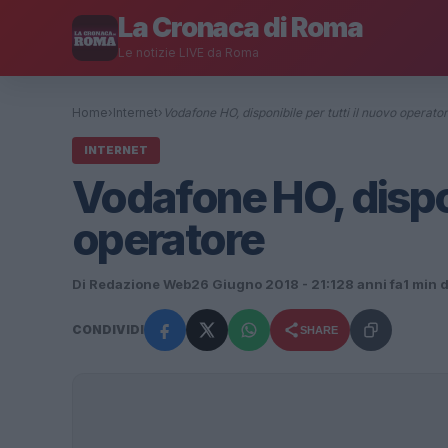
La Cronaca di Roma
Le notizie LIVE da Roma
Home
›
Internet
›
Vodafone HO, disponibile per tutti il nuovo operato
INTERNET
Vodafone HO, disponi
operatore
Di Redazione Web
26 Giugno 2018 - 21:12
8 anni fa
1 min d
CONDIVIDI
SHARE