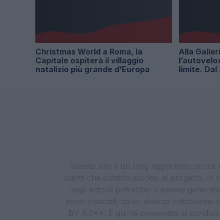
Christmas World a Roma, la
Alla Galler
Capitale ospiterà il villaggio
l’autovelo
natalizio più grande d’Europa
limite. Da
Questo sito è un blog aggiornato senza un
utenti che contribuiscono al progetto, in b
negli articoli potrebbero essere generate o
sono rilasciati, salvo diversa indicazione
BY 4.0**. È quindi consentita la condivis