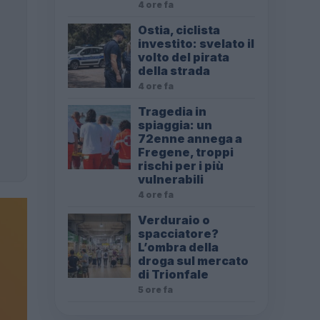
4 ore fa
Ostia, ciclista
investito: svelato il
volto del pirata
della strada
4 ore fa
Tragedia in
spiaggia: un
72enne annega a
Fregene, troppi
rischi per i più
vulnerabili
4 ore fa
Verduraio o
spacciatore?
L’ombra della
droga sul mercato
di Trionfale
5 ore fa