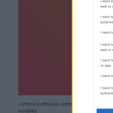
I want t
web or d
I want t
purpose
I want 
I want t
web or d
I want t
or app.
I want t
I want t
authenti
L’offerta è attivabile online tramite il sito uf
modalità: