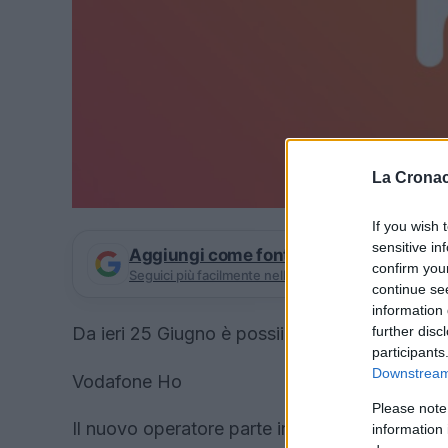
La Cronac
If you wish 
sensitive in
Aggiungi come fonte preferita su Goog
confirm you
Seguici più facilmente nelle notizie consigliate
continue se
information 
Da ieri 25 Giugno è possiibile attivare la pr
further disc
participants
Downstream 
Vodafone Ho
Please note
Il nuovo operatore parte in quarta con un’offe
information 