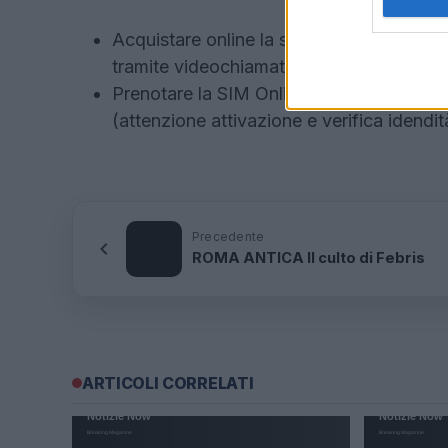
Acquistare online la simcard e riceverla 
tramite videochiamata e verificare la pro
Prenotare la SIM Online e ritirarla in un
(attenzione attivazione e verifica idendit
Precedente
ROMA ANTICA Il culto di Febris
ARTICOLI CORRELATI