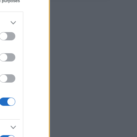
ed purposes
hi