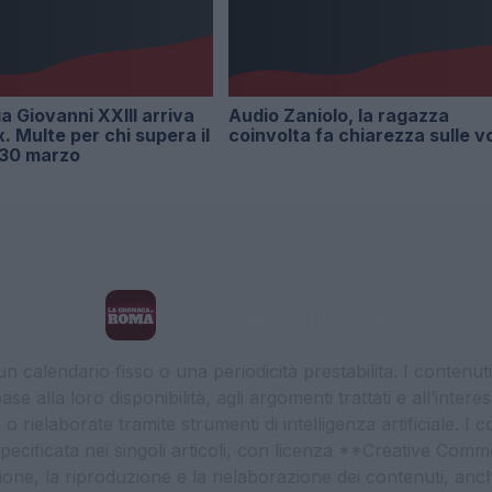
ia Giovanni XXIII arriva
Audio Zaniolo, la ragazza
x. Multe per chi supera il
coinvolta fa chiarezza sulle v
l 30 marzo
La Cronaca di Roma
 calendario fisso o una periodicità prestabilita. I contenut
ase alla loro disponibilità, agli argomenti trattati e all’int
 rielaborate tramite strumenti di intelligenza artificiale. I 
 specificata nei singoli articoli, con licenza **Creative C
ione, la riproduzione e la rielaborazione dei contenuti, an