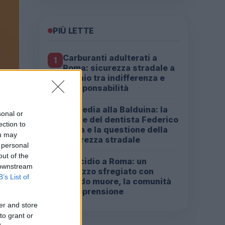
PIÙ LETTE
Carburanti adulterati a
1
Roma: sicurezza stradale a
rischio tra indifferenza e
irresponsabilità
Tragedia alla Balduina: la
2
sonal or
morte del dentista Federico
ection to
Derla e la questione della
ou may
sicurezza stradale
 personal
out of the
Omicidio a Roma: un
3
 downstream
ragazzo sfregiato con
B’s List of
l’acido muore, la comunità
in apprensione
er and store
to grant or