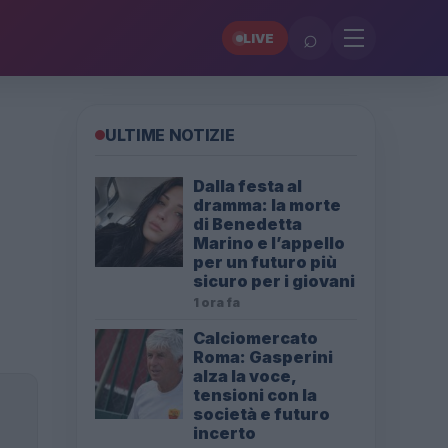
⌕
LIVE
ULTIME NOTIZIE
Dalla festa al
dramma: la morte
di Benedetta
Marino e l’appello
per un futuro più
sicuro per i giovani
1 ora fa
Calciomercato
Roma: Gasperini
alza la voce,
tensioni con la
società e futuro
incerto