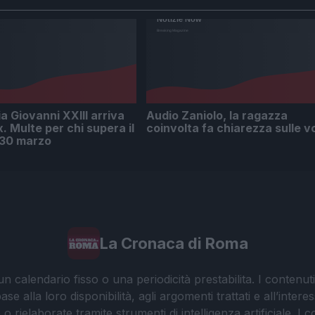
ia Giovanni XXIII arriva
Audio Zaniolo, la ragazza
x. Multe per chi supera il
coinvolta fa chiarezza sulle v
l 30 marzo
La Cronaca di Roma
 calendario fisso o una periodicità prestabilita. I contenut
ase alla loro disponibilità, agli argomenti trattati e all’int
 rielaborate tramite strumenti di intelligenza artificiale. I 