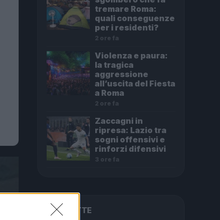
tremare Roma:
quali conseguenze
per i residenti?
2 ore fa
Violenza e paura:
la tragica
aggressione
all’uscita del Fiesta
a Roma
2 ore fa
Zaccagni in
ripresa: Lazio tra
sogni offensivi e
rinforzi difensivi
3 ore fa
PIÙ LETTE