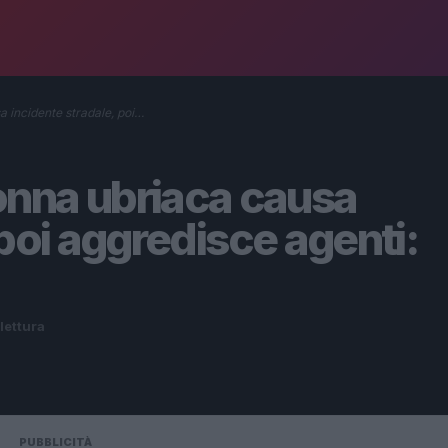
incidente stradale, poi…
na ubriaca causa
 poi aggredisce agenti:
 lettura
PUBBLICITÀ