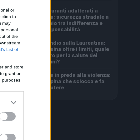
sonal or
Carburanti adulterati a
1
Roma: sicurezza stradale a
ection to
rischio tra indifferenza e
ou may
irresponsabilità
 personal
out of the
Incendio sulla Laurentina:
 downstream
2
diossina oltre i limiti, quale
B’s List of
futuro per la salute dei
romani?
er and store
to grant or
Roma in preda alla violenza:
3
ed purposes
la rapina che sciocca e fa
discutere