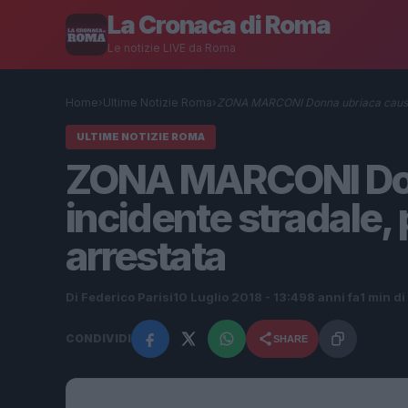
La Cronaca di Roma
Le notizie LIVE da Roma
Home
›
Ultime Notizie Roma
›
ZONA MARCONI Donna ubriaca causa 
ULTIME NOTIZIE ROMA
ZONA MARCONI Don
incidente stradale,
arrestata
Di Federico Parisi
10 Luglio 2018 - 13:49
8 anni fa
1 min di
CONDIVIDI
SHARE