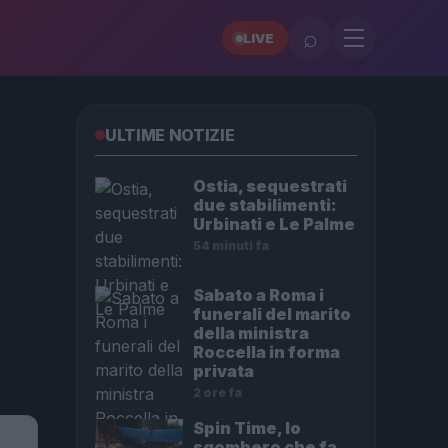
⌕
LIVE
ULTIME NOTIZIE
Ostia, sequestrati
due stabilimenti:
Urbinati e Le Palme
54 minuti fa
Sabato a Roma i
funerali del marito
della ministra
Roccella in forma
privata
2 ore fa
Spin Time, lo
sgombero che fa