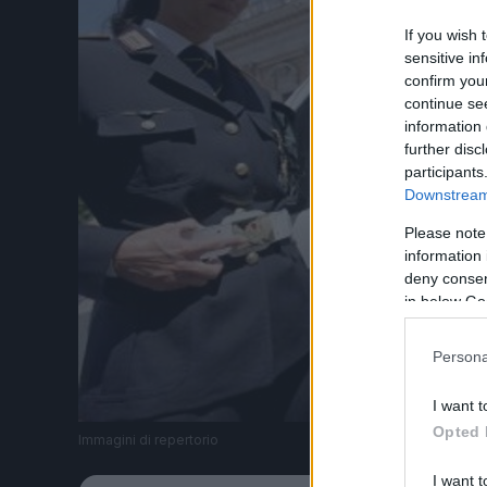
If you wish 
sensitive in
confirm you
continue se
information 
further disc
participants
Downstream 
Please note
information 
deny consent
in below Go
Persona
I want t
Opted 
Immagini di repertorio
I want t