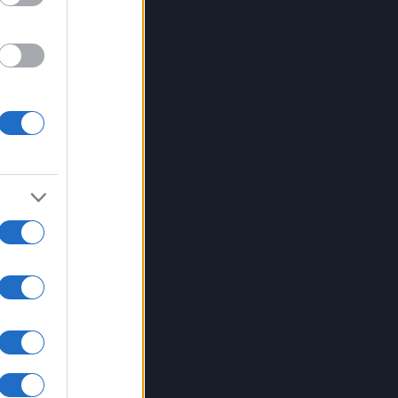
e
uale
oi
 per