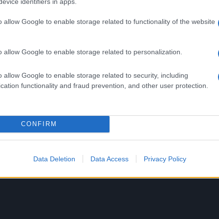
evice identifiers in apps.
IDENTE IN SARDEGNA
o allow Google to enable storage related to functionality of the website
o allow Google to enable storage related to personalization.
a
Alla Galleria Giovanni XXIII
o allow Google to enable storage related to security, including
io
arriva l’autovelox. Multe per c
cation functionality and fraud prevention, and other user protection.
opa
supera il limite. Dal 30 marzo
3 anni fa
CONFIRM
Successiva
dopo
Roma Tpl non paga gli stipendi e scatta
Data Deletion
Data Access
Privacy Policy
la protesta di tre ore