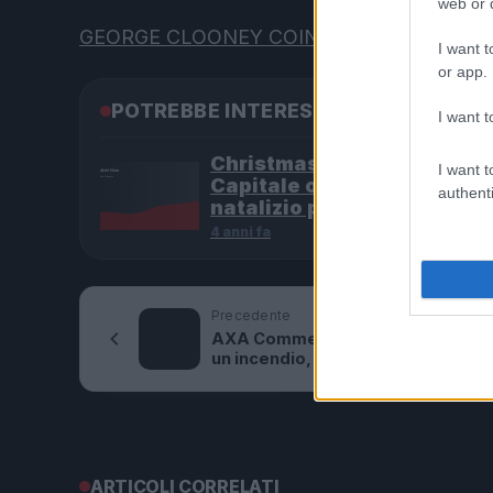
web or d
GEORGE CLOONEY COINVOLTO IN UN INC
I want t
or app.
POTREBBE INTERESSARTI
I want t
Christmas World a Roma, l
I want t
Capitale ospiterà il villagg
authenti
natalizio più grande d’Eur
4 anni fa
Precedente
AXA Commerciante perde tutto 
un incendio, ma…
ARTICOLI CORRELATI