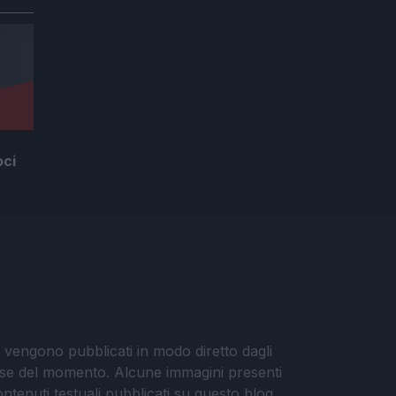
oci
i vengono pubblicati in modo diretto dagli
eresse del momento. Alcune immagini presenti
contenuti testuali pubblicati su questo blog