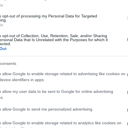
le
In
to opt-out of processing my Personal Data for Targeted
ing.
In
 ubriaca causa incident
o opt-out of Collection, Use, Retention, Sale, and/or Sharing
ersonal Data that Is Unrelated with the Purposes for which it
sce le Forze dell’ordine.
lected.
Out
ella notte ha causato un incidente stradale rivelatosi
consents
o i vigili non hanno trovato nessuno nella macchina che
o allow Google to enable storage related to advertising like cookies on
’ora sul posto si è presentata una donna peruviana
evice identifiers in apps.
dentificata è stata sottoposta a un test alcolico al q
o allow my user data to be sent to Google for online advertising
del test, la donna ha iniziato a colpire gli agenti, che p
s.
ondannata questa mattina per guida in stato di ebrezza e
to allow Google to send me personalized advertising.
o allow Google to enable storage related to analytics like cookies on