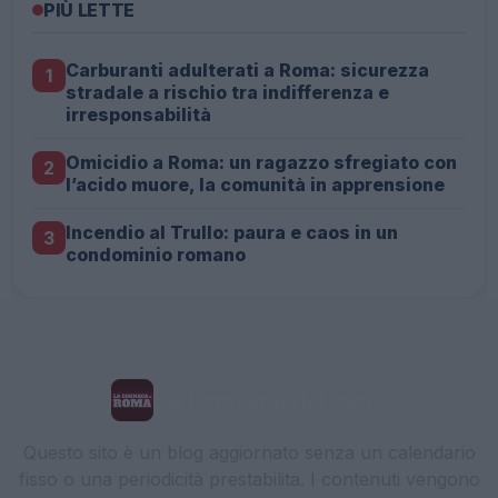
PIÙ LETTE
Carburanti adulterati a Roma: sicurezza
1
stradale a rischio tra indifferenza e
irresponsabilità
Omicidio a Roma: un ragazzo sfregiato con
2
l’acido muore, la comunità in apprensione
Incendio al Trullo: paura e caos in un
3
condominio romano
La Cronaca di Roma
Questo sito è un blog aggiornato senza un calendario
fisso o una periodicità prestabilita. I contenuti vengono