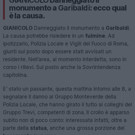
GIANICOLO
Danneggiato il
monumento a
Garibaldi
: ecco qual
è la causa.
GIANICOLO
Danneggiato il monumento a
Garibaldi
.
La causa potrebbe risiedere in un
fulmine
. Ad
ipotizzarlo, Polizia Locale e Vigili del Fuoco di Roma,
giunti sul posto dopo essere stati avvisati un
residente. Nell’area, al momento interdetta, sono in
corso i rilievi. Sul posto anche la Sovrintendenza
capitolina.
E’ stato un passante, questa mattina intorno alle 8, a
segnalare il danno al Gruppo Monteverde della
Polizia Locale, che hanno girato il tutto ai colleghi del
Gruppo Trevi, competenti di zona. Il crollo è apparso
subito non di poco conto: interessata infatti, oltre a
parte della
statua
, anche una grossa porzione del