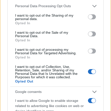
4 anni fa
Please note that this website/app uses one or more Google
Personal Data Processing Opt Outs
Alla Galleria Giovanni XXIII arriva
services and may gather and store information including but
l’autovelox. Multe per chi supera
not limited to your visit or usage behaviour. You may click to
I want to opt-out of the Sharing of my
il limite. Dal 30 marzo
personal data.
grant or deny consent to Google and its third-party tags to
Opted In
3 anni fa
use your data for below specified purposes in below Google
consent section.
I want to opt-out of the Sale of my
Personal Data.
LEGGI ANCHE LA PRIMA GARA DEL MONDIAL
Opted In
VOLLEY A ROMA
I want to opt-out of processing my
Personal Data for Targeted Advertising.
SEGUICI ANCHE SU FACEBOOK
Opted In
I want to opt-out of Collection, Use,
Retention, Sale, and/or Sharing of my
Precedente
Personal Data that Is Unrelated with the
La prima gara dei
Purposes for which it was collected.
Successiva
Mondiali di
Opted Out
CAMPIDOGLIO
pallavolo si
Nuovo noleggio
giocherà a Roma.
Google consents
auto di servizio
Ecco quando e
dove
I want to allow Google to enable storage
related to advertising like cookies on web or
device identifiers in apps.