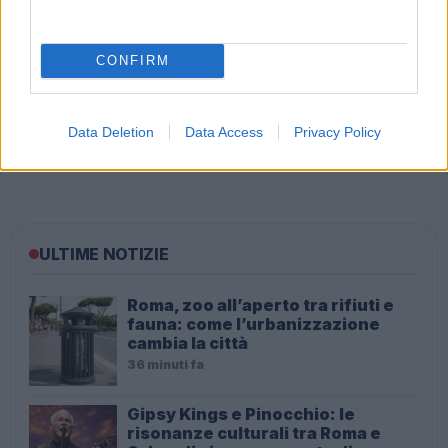
CONFIRM
Data Deletion
Data Access
Privacy Policy
Audio Zaniolo, la ragazza coinvolta fa chiarezza sulle
voci
ULTIME NOTIZIE
Roma, zoo all’aperto tra rifiuti e
fauna: come l’urbanizzazione
cambia la città
36 minuti fa
Gipsy Kings e Pinocchio: le
risonanze culturali tra Roma e