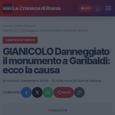
⌕
La Cronaca di Roma
LIVE
Home
›
Centro Storico
›
GIANICOLO Danneggiato il monumento a Garibaldi: ecco la…
CENTRO STORICO
GIANICOLO Danneggiato
il monumento a Garibaldi:
ecco la causa
Di Villani
7 Settembre 2018 - 13:03
8 anni fa
1 min di lettura
CONDIVIDI
SHARE
PUBBLICITÀ