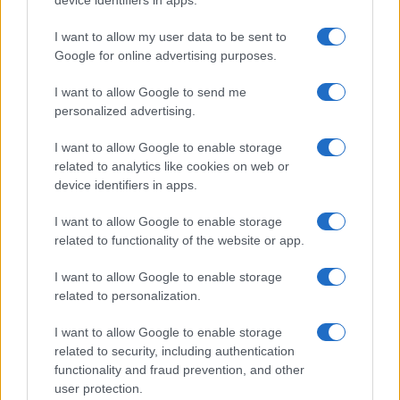
I want to allow my user data to be sent to
Google for online advertising purposes.
ARTICOLI CORRELATI
I want to allow Google to send me
personalized advertising.
I want to allow Google to enable storage
related to analytics like cookies on web or
device identifiers in apps.
Christmas World a Roma, la Capitale ospiterà il
I want to allow Google to enable storage
villaggio natalizio più grande d’Europa
related to functionality of the website or app.
I want to allow Google to enable storage
related to personalization.
I want to allow Google to enable storage
related to security, including authentication
functionality and fraud prevention, and other
Alla Galleria Giovanni XXIII arriva l’autovelox. Multe
per chi supera il limite. Dal 30 marzo
user protection.