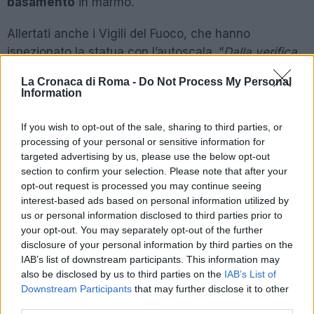
basamento
in marmo.
Allertati anche i Vigili del Fuoco, che hanno
ispezionato la statua con l’autoscala. “
Dalla verifica
si può osservare che probabilmente un fulmine ha
La Cronaca di Roma -
Do Not Process My Personal
colpito la base della statua
“, i primi dettagli resi noti
Information
dalle forze dell’ordine. Che hanno rilevato anche il
blackout della videocamera di sorveglianza di zona
If you wish to opt-out of the sale, sharing to third parties, or
processing of your personal or sensitive information for
proprio a seguito del temporale notturno. Per
targeted advertising by us, please use the below opt-out
sicurezza, la strada è stata interdetta, tanto che i
section to confirm your selection. Please note that after your
veicoli possono circolare solo in direzione del vicino
opt-out request is processed you may continue seeing
ospedale.
interest-based ads based on personal information utilized by
us or personal information disclosed to third parties prior to
your opt-out. You may separately opt-out of the further
POTREBBE INTERESSARTI
disclosure of your personal information by third parties on the
IAB’s list of downstream participants. This information may
also be disclosed by us to third parties on the
IAB’s List of
Christmas World a Roma, la
Downstream Participants
that may further disclose it to other
Capitale ospiterà il villaggio
natalizio più grande d’Europa
third parties.