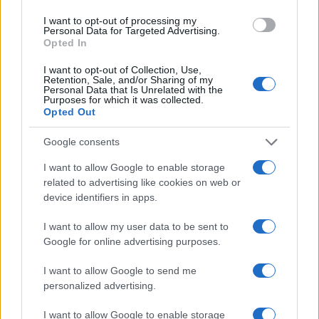
turistici, arriva la
nel doppio fondo
pronuncia del TAR
I want to opt-out of processing my
dell’auto
Personal Data for Targeted Advertising.
Opted In
I want to opt-out of Collection, Use,
Tag:
Appio Latino
viabilità
voragine
Retention, Sale, and/or Sharing of my
Personal Data that Is Unrelated with the
Purposes for which it was collected.
Opted Out
ARTICOLI CORRELATI
Google consents
I want to allow Google to enable storage
related to advertising like cookies on web or
device identifiers in apps.
I want to allow my user data to be sent to
Google for online advertising purposes.
Roma Viabilità, da domani novità per Tangenziale Est
e A24
I want to allow Google to send me
personalized advertising.
I want to allow Google to enable storage