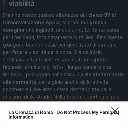
viabilità
Era fine marzo quando all’altezza del
civico 97 di
Circonvallazione Appia
, si creò una
grossa
voragine
che inghiottì anche un auto. Tanta paura
per i residenti, fortunatamente tutti illesi. Finalmente
giungono buone notizie per quel tratto di strada e
per l’intera viabilità della zona. Già da inizio
settimana il tratto interessato è stato riaperto,
facendo terminare di fatto il lungo cantiere che
limitava il passaggio nella zona.
La via sta tornando
alla normalità
per la gioia anche delle attività
commerciali che erano state danneggiate dalla
chiusura della strada. Nella foto in copertina si può
notare il
rifacimento del manto stradale e
l’apertura del tratto di strada
.
La Cronaca di Roma -
Do Not Process My Personal
Information
SEGUICI SU FACEBOOK, METTI MI PIACE ALLA