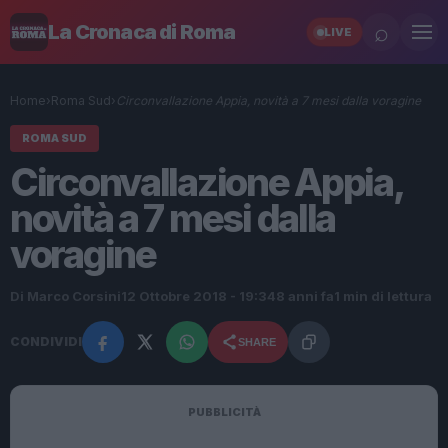
⌕
La Cronaca di Roma
LIVE
Home
›
Roma Sud
›
Circonvallazione Appia, novità a 7 mesi dalla voragine
ROMA SUD
Circonvallazione Appia,
novità a 7 mesi dalla
voragine
Di Marco Corsini
12 Ottobre 2018 - 19:34
8 anni fa
1 min di lettura
CONDIVIDI
SHARE
PUBBLICITÀ