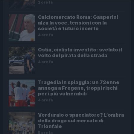
2 ore fa
Calciomercato Roma: Gasperini
alza la voce, tensioni con la
società e futuro incerto
4 ore fa
Ostia, ciclista investito: svelato il
volto del pirata della strada
4 ore fa
Tragedia in spiaggia: un 72enne
annega a Fregene, troppi rischi
per i più vulnerabili
4 ore fa
Verduraio o spacciatore? L’ombra
della droga sul mercato di
Trionfale
5 ore fa