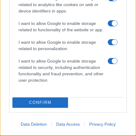
related to analytics like cookies on web or
device identifiers in apps.
I want to allow Google to enable storage
VIABILITA’ Domenica pedonalizzazione delle strade di
Roma
related to functionality of the website or app.
I want to allow Google to enable storage
related to personalization.
I want to allow Google to enable storage
related to security, including authentication
functionality and fraud prevention, and other
ROMA Lavori Tangenziale Est: cambia la viabilità
user protection.
CONFIRM
ULTIME NOTIZIE
Dalla festa al dramma: la morte di
Data Deletion
Data Access
Privacy Policy
Benedetta Marino e l’appello per
un futuro più sicuro per i giovani