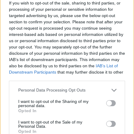
If you wish to opt-out of the sale, sharing to third parties, or
NOSTRA PAGINA
processing of your personal or sensitive information for
targeted advertising by us, please use the below opt-out
LEGGI ANCHE “SPACCIO DI DROGA AL
section to confirm your selection. Please note that after your
QUARTICCIOLO”
opt-out request is processed you may continue seeing
interest-based ads based on personal information utilized by
us or personal information disclosed to third parties prior to
POTREBBE INTERESSARTI
your opt-out. You may separately opt-out of the further
disclosure of your personal information by third parties on the
IAB’s list of downstream participants. This information may
Roma Viabilità, da domani novità
also be disclosed by us to third parties on the
IAB’s List of
per Tangenziale Est e A24
Downstream Participants
that may further disclose it to other
5 anni fa
third parties.
VIABILITA’ Domenica
pedonalizzazione delle strade di
Please note that this website/app uses one or more Google
Personal Data Processing Opt Outs
Roma
services and may gather and store information including but
8 anni fa
not limited to your visit or usage behaviour. You may click to
I want to opt-out of the Sharing of my
personal data.
grant or deny consent to Google and its third-party tags to
Opted In
use your data for below specified purposes in below Google
consent section.
Precedente
I want to opt-out of the Sale of my
Successiva
Personal Data.
ROMA Quarticciolo
Stop ai bus
Opted In
— Droga nascosta