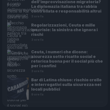
dell’improvvisazione migratoria?
La diplomazia italiana tra rabbia
controllata e responsabilità altrui
3 ore fa
Regolarizzazioni, Ceuta e mille
ipocrisie: la sinistra che ignora i
rischi
3 ore fa
Ceuta, i numeri che dicono:
sicurezza sotto ricatto social e
retorica buona per il social più che
per i confini
3 ore fa
Bar di Latina chiuso: rischio crollo
e interrogativi sulla sicurezza nei
locali pubblici
9 ore fa