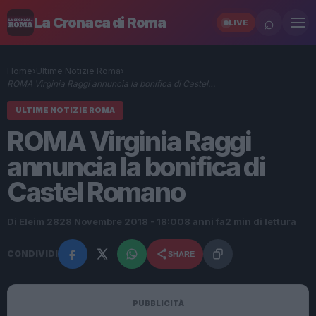
⌕
La Cronaca di Roma
LIVE
Home
›
Ultime Notizie Roma
›
ROMA Virginia Raggi annuncia la bonifica di Castel…
ULTIME NOTIZIE ROMA
ROMA Virginia Raggi
annuncia la bonifica di
Castel Romano
Di Eleim 28
28 Novembre 2018 - 18:00
8 anni fa
2 min di lettura
CONDIVIDI
SHARE
PUBBLICITÀ