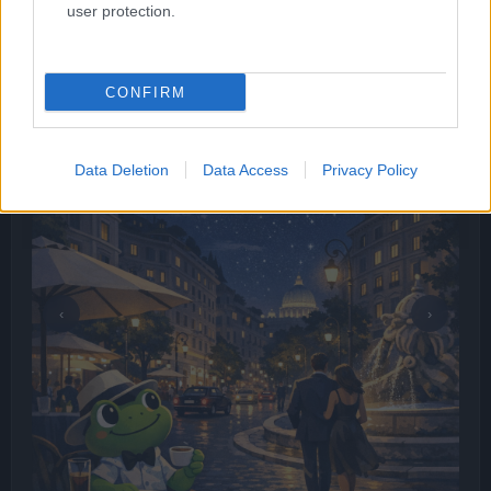
user protection.
CONFIRM
Data Deletion
Data Access
Privacy Policy
‹
›