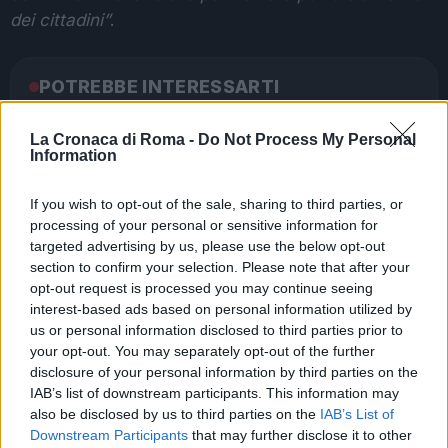
dei cittadini”
.
POTREBBE INTERESSARTI
ROMA PONTE GALERIA Ok alla
La Cronaca di Roma -
Do Not Process My Personal
discarica di amianto a Monte
Information
Carnevale: proteste
7 anni fa
If you wish to opt-out of the sale, sharing to third parties, or
ROMA Album di famiglia antico
processing of your personal or sensitive information for
trovato in discarica dell’Aniene
targeted advertising by us, please use the below opt-out
6 anni fa
section to confirm your selection. Please note that after your
opt-out request is processed you may continue seeing
interest-based ads based on personal information utilized by
ULTIME AS ROMA – FRANCESCO TOTTI RINGRAZIA I
us or personal information disclosed to third parties prior to
your opt-out. You may separately opt-out of the further
TIFOSI
disclosure of your personal information by third parties on the
IAB’s list of downstream participants. This information may
Precedente
also be disclosed by us to third parties on the
IAB’s List of
Successiva
ULTIME AS ROMA
Downstream Participants
that may further disclose it to other
ROMA Guerra alle