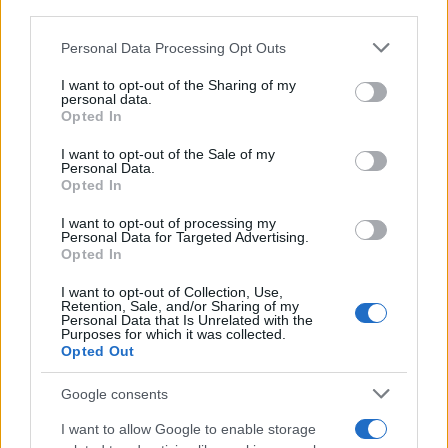
Francesco Totti
third parties.
bottigliette
ringrazia i tifosi
Please note that this website/app uses one or more Google
Personal Data Processing Opt Outs
services and may gather and store information including but
not limited to your visit or usage behaviour. You may click to
I want to opt-out of the Sharing of my
Tag:
discarica
personal data.
grant or deny consent to Google and its third-party tags to
Opted In
use your data for below specified purposes in below Google
consent section.
I want to opt-out of the Sale of my
ARTICOLI CORRELATI
Personal Data.
Opted In
I want to opt-out of processing my
Personal Data for Targeted Advertising.
Opted In
I want to opt-out of Collection, Use,
Retention, Sale, and/or Sharing of my
Personal Data that Is Unrelated with the
Purposes for which it was collected.
ROMA PONTE GALERIA Ok alla discarica di amianto a
Opted Out
Monte Carnevale: proteste
Google consents
I want to allow Google to enable storage