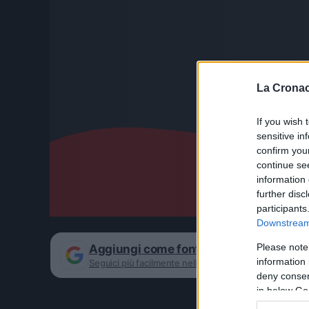
La Cronac
If you wish 
sensitive in
confirm you
continue se
information 
further disc
participants
Downstream 
Please note
Aggiungi come fonte preferita su Goog
information 
Seguici più facilmente nelle notizie consigliate
deny consent
in below Go