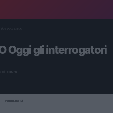
 due aggressori
ggi gli interrogatori
 di lettura
PUBBLICITÀ