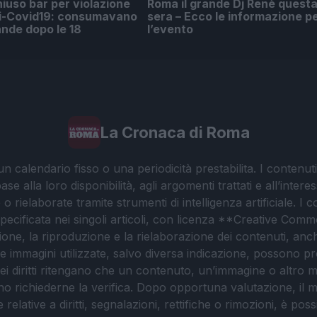
uso bar per violazione
Roma il grande Dj Renè quest
i-Covid19: consumavano
sera – Ecco le informazione p
ande dopo le 18
l’evento
La Cronaca di Roma
 calendario fisso o una periodicità prestabilita. I contenut
ase alla loro disponibilità, agli argomenti trattati e all’int
 rielaborate tramite strumenti di intelligenza artificiale. I 
 specificata nei singoli articoli, con licenza **Creative C
ione, la riproduzione e la rielaborazione dei contenuti, an
. Le immagini utilizzate, salvo diversa indicazione, possono pr
ei diritti ritengano che un contenuto, un’immagine o altro mat
ssono richiederne la verifica. Dopo opportuna valutazione, il 
lative a diritti, segnalazioni, rettifiche o rimozioni, è possibil