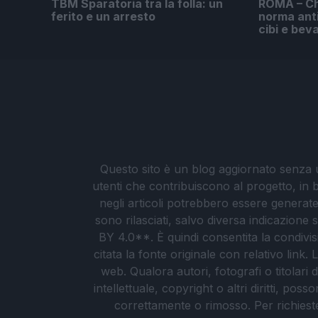
TBM Sparatoria tra la folla: un
ROMA – Chi
ferito e un arresto
norma ant
cibi e bev
Questo sito è un blog aggiornato senza un
utenti che contribuiscono al progetto, in b
negli articoli potrebbero essere generate o
sono rilasciati, salvo diversa indicazione
BY 4.0**. È quindi consentita la condivis
citata la fonte originale con relativo link
web. Qualora autori, fotografi o titolari d
intellettuale, copyright o altri diritti, po
correttamente o rimosso. Per richieste re