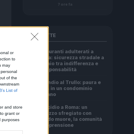
7 ore fa
PIÙ LETTE
Carburanti adulterati a
1
sonal or
Roma: sicurezza stradale a
ection to
rischio tra indifferenza e
ou may
irresponsabilità
 personal
out of the
Incendio al Trullo: paura e
2
 downstream
caos in un condominio
B’s List of
romano
Omicidio a Roma: un
er and store
3
ragazzo sfregiato con
to grant or
l’acido muore, la comunità
ed purposes
in apprensione