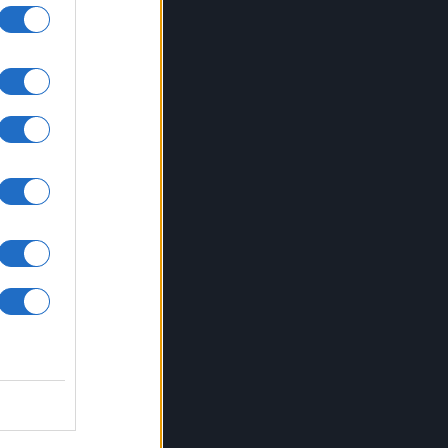
elle
 “i
e ha
9: