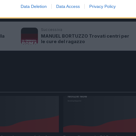
Data Deletion
Data Access
Privacy Policy
A FIUMICINO
Successiva
la
MANUEL BORTUZZO Trovati centri per
le cure del ragazzo