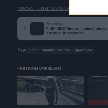
NUOVA ILLUMINAZIONE PER MACCARESE 
Precedente
FIUMICINO Nuova illuminazione sul
strada di Maccarese
Tag:
locale
Manuel Bortuzzo
Sparatoria
ARTICOLI CORRELATI