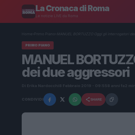
La Cronaca di Roma
Le notizie LIVE da Roma
Home
›
Primo Piano
›
MANUEL BORTUZZO Oggi gli interrogatori dei
PRIMO PIANO
MANUEL BORTUZZO O
dei due aggressori
Di Erika Nardocchi
8 Febbraio 2019 - 09:55
8 anni fa
2 min
CONDIVIDI
SHARE