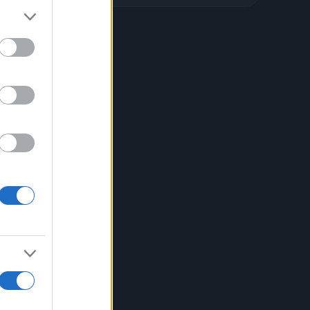
i
is e
mente
o la
co
ebbe