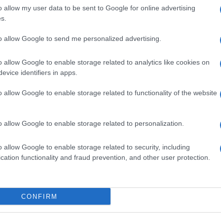
o allow my user data to be sent to Google for online advertising
s.
onostante i medici abbiano confermato la lesione
re di tornare a camminare. Il padre di Manuel ha
to allow Google to send me personalized advertising.
adra mobile e del commissariato di Ostia per l’impegno n
 agli arresti. Inoltre si è rivolto agli agenti definendoli
o allow Google to enable storage related to analytics like cookies on
Roma un luogo dove vivrebbe, nonostante l’episodio ch
evice identifiers in apps.
o allow Google to enable storage related to functionality of the website
o allow Google to enable storage related to personalization.
ROMA – Chiuso bar per
o allow Google to enable storage related to security, including
: un
violazione norma anti-Covid1
cation functionality and fraud prevention, and other user protection.
consumavano cibi e bevande
dopo le 18
5 anni fa
CONFIRM