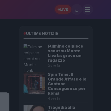
⌕
LIVE
ULTIME NOTIZIE
Fulmine colpisce
scout su Monte
Livata: grave un
ragazzo
2 ore fa
Spin Time: Il
Grande Affare e le
Costose
Conseguenze per
Roma
4 ore fa
Tragedia alla