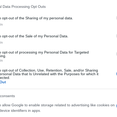
gi gli interrogatori dei
l Data Processing Opt Outs
o opt-out of the Sharing of my personal data.
In
rcere Regina Coeli gli interrogatori per i due
o opt-out of the Sale of my Personal Data.
restati per la sparatoria di Manuel Bortuzzo. I due
In
editato è aggravato dai futili motivi. Manca poco orma
to opt-out of processing my Personal Data for Targeted
 De Robbio, con i loro avvocati Alessandro De Federic
ing.
, hanno voluto far sapere di essere “distrutti” emotiva
In
 due tramite gli avvocati: “Avevano un peso sulla
o opt-out of Collection, Use, Retention, Sale, and/or Sharing
 giorni prima di andare alla polizia per costituirsi.
ersonal Data that Is Unrelated with the Purposes for which it
lected.
Out
so il fatto aggiungendo che pensava di aver individuat
 rissa all’interno del locale, lo avesse minacciato e
consents
izia sparando, è tornato davanti al pub insieme all’ami
o allow Google to enable storage related to advertising like cookies on
uno”. Secondo quanto detto da Bazzano, Marinelli avr
evice identifiers in apps.
omento degli spari.