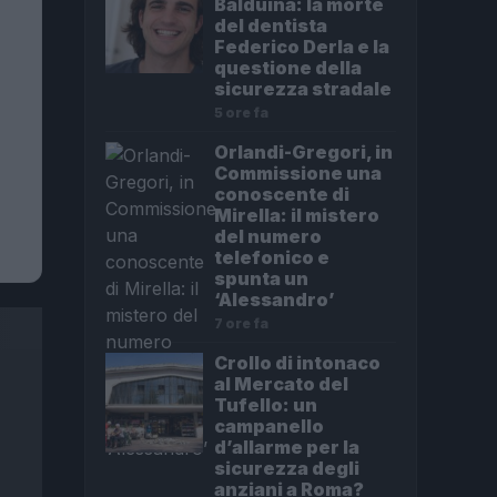
Balduina: la morte
del dentista
Federico Derla e la
questione della
sicurezza stradale
5 ore fa
Orlandi-Gregori, in
Commissione una
conoscente di
Mirella: il mistero
del numero
telefonico e
spunta un
‘Alessandro’
7 ore fa
Crollo di intonaco
al Mercato del
Tufello: un
campanello
d’allarme per la
sicurezza degli
anziani a Roma?