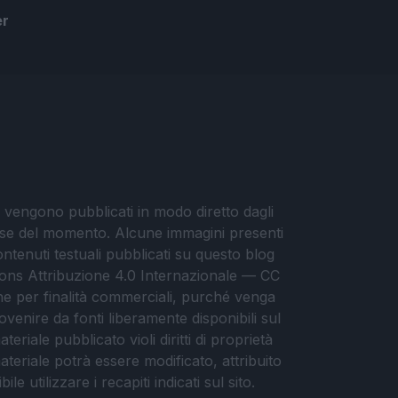
a
er
i vengono pubblicati in modo diretto dagli
eresse del momento. Alcune immagini presenti
contenuti testuali pubblicati su questo blog
ommons Attribuzione 4.0 Internazionale — CC
che per finalità commerciali, purché venga
ovenire da fonti liberamente disponibili sul
eriale pubblicato violi diritti di proprietà
materiale potrà essere modificato, attribuito
e utilizzare i recapiti indicati sul sito.