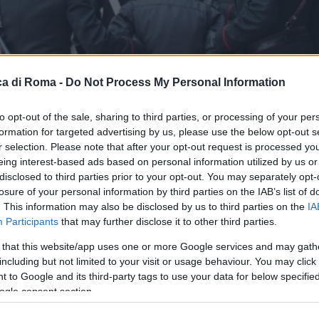
a di Roma -
Do Not Process My Personal Information
to opt-out of the sale, sharing to third parties, or processing of your per
formation for targeted advertising by us, please use the below opt-out s
r selection. Please note that after your opt-out request is processed y
eing interest-based ads based on personal information utilized by us or
disclosed to third parties prior to your opt-out. You may separately opt-
losure of your personal information by third parties on the IAB’s list of
. This information may also be disclosed by us to third parties on the
IA
Participants
that may further disclose it to other third parties.
 that this website/app uses one or more Google services and may gath
le
including but not limited to your visit or usage behaviour. You may click 
 to Google and its third-party tags to use your data for below specifi
ogle consent section.
a violenta a minimarket.
Ad operare i fermi i Carabin