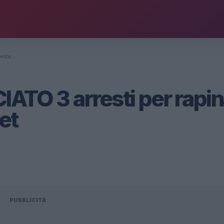
enta…
TO 3 arresti per rapi
et
PUBBLICITÀ