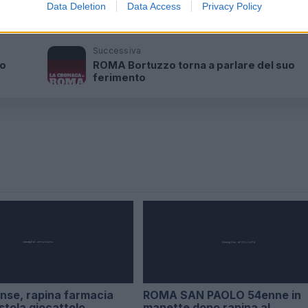
TE AL MURO TORTO
Data Deletion
Data Access
Privacy Policy
Successiva
o
ROMA Bortuzzo torna a parlare del suo
ferimento
nse, rapina farmacia
ROMA SAN PAOLO 54enne in
stola giocattolo
manette dopo rapina al