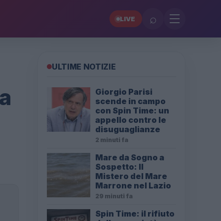
⌕
LIVE
ULTIME NOTIZIE
na
Giorgio Parisi
scende in campo
con Spin Time: un
appello contro le
disuguaglianze
2 minuti fa
Mare da Sogno a
Sospetto: Il
Mistero del Mare
Marrone nel Lazio
29 minuti fa
Spin Time: il rifiuto