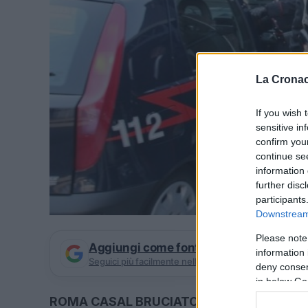
La Cronac
If you wish 
sensitive in
confirm you
continue se
information 
further disc
participants
Downstream 
Please note
Aggiungi come fonte preferita su Goog
information 
Seguici più facilmente nelle notizie consigliate
deny consent
in below Go
ROMA CASAL BRUCIATO 3 arresti per rapin