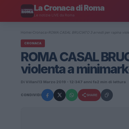
La Cronaca di Roma
Le notizie LIVE da Roma
Home
›
Cronaca
›
ROMA CASAL BRUCIATO 3 arresti per rapina viol
CRONACA
ROMA CASAL BRUCIA
violenta a minimark
Di Villani
13 Marzo 2019 - 12:34
7 anni fa
2 min di lettura
CONDIVIDI
SHARE