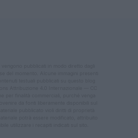
i vengono pubblicati in modo diretto dagli
eresse del momento. Alcune immagini presenti
contenuti testuali pubblicati su questo blog
ommons Attribuzione 4.0 Internazionale — CC
che per finalità commerciali, purché venga
ovenire da fonti liberamente disponibili sul
eriale pubblicato violi diritti di proprietà
materiale potrà essere modificato, attribuito
e utilizzare i recapiti indicati sul sito.