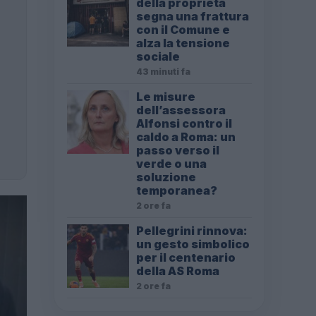
della proprietà
segna una frattura
con il Comune e
alza la tensione
sociale
43 minuti fa
Le misure
dell’assessora
Alfonsi contro il
caldo a Roma: un
passo verso il
verde o una
soluzione
temporanea?
2 ore fa
Pellegrini rinnova:
un gesto simbolico
per il centenario
della AS Roma
2 ore fa