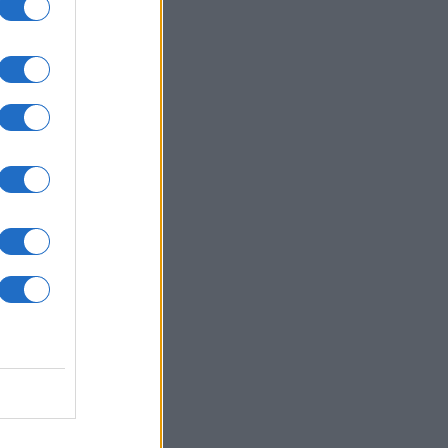
r
ia
ello