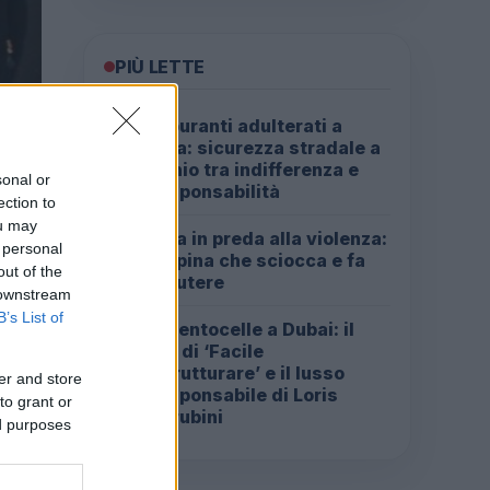
PIÙ LETTE
Carburanti adulterati a
1
Roma: sicurezza stradale a
rischio tra indifferenza e
sonal or
irresponsabilità
ection to
ou may
Roma in preda alla violenza:
2
 personal
la rapina che sciocca e fa
out of the
discutere
 downstream
B’s List of
Da Centocelle a Dubai: il
3
crac di ‘Facile
Ristrutturare’ e il lusso
er and store
irresponsabile di Loris
to grant or
Cherubini
ed purposes
ieri