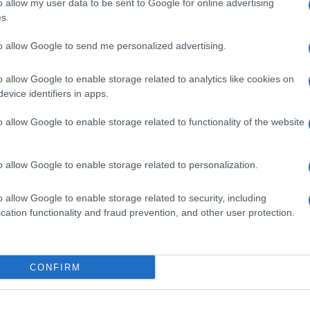
o allow my user data to be sent to Google for online advertising
ranico ed ematoma epidurale
”. Operato d’urgenza pe
s.
ane.
to allow Google to send me personalized advertising.
o allow Google to enable storage related to analytics like cookies on
evice identifiers in apps.
a
Via Portuense, rapina farmac
n
o allow Google to enable storage related to functionality of the website
con una pistola giocattolo
5 anni fa
o allow Google to enable storage related to personalization.
a rapina
, eseguita dagli stessi autori, 20 giorni prima, n
o allow Google to enable storage related to security, including
cation functionality and fraud prevention, and other user protection.
tello del titolare, contro cui i malviventi hanno usato lo
se la banda ha commesso altre rapine in danno di altri
CONFIRM