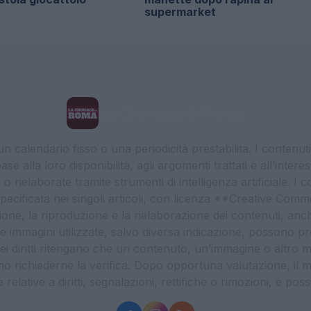
supermarket
La Cronaca di Roma
 calendario fisso o una periodicità prestabilita. I contenut
ase alla loro disponibilità, agli argomenti trattati e all’int
 rielaborate tramite strumenti di intelligenza artificiale. I 
 specificata nei singoli articoli, con licenza **Creative C
ione, la riproduzione e la rielaborazione dei contenuti, an
. Le immagini utilizzate, salvo diversa indicazione, possono pr
ei diritti ritengano che un contenuto, un’immagine o altro mat
ssono richiederne la verifica. Dopo opportuna valutazione, il 
lative a diritti, segnalazioni, rettifiche o rimozioni, è possibil