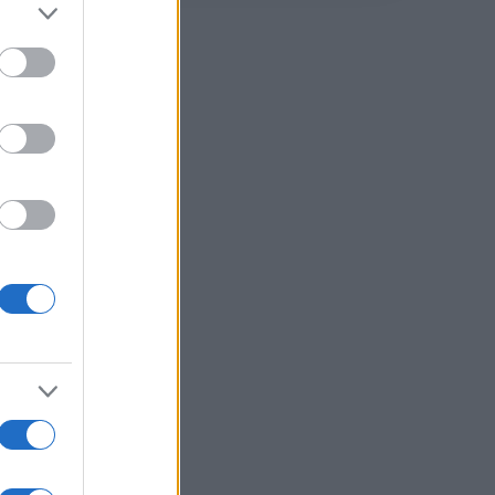
ta
e di
i è