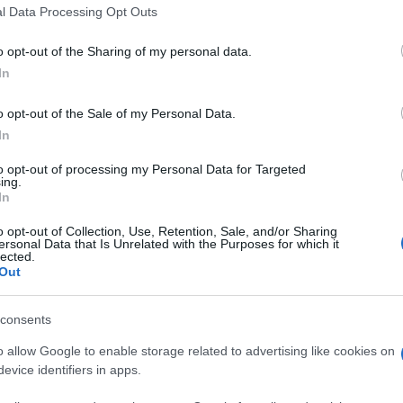
l Data Processing Opt Outs
dal Gruppo reati gravi contro il patrimonio e gli
 il 5 ed il 25 gennaio
, hanno colpito in maniera violen
o opt-out of the Sharing of my personal data.
elli bengalesi. La banda, composta da
due 18enni e un
In
so, il telefono e il portafogli del titolare, colpito poi
seball.
o opt-out of the Sale of my Personal Data.
In
sono riusciti a individuare quasi subito il minorenne,
to opt-out of processing my Personal Data for Targeted
 minorile
. I due maggiorenni, su richiesta della locale
ing.
In
ontro il patrimonio e gli stupefacenti, diretto dal
o stati invece tradotti, per ordine del Gip del Tribunal
o opt-out of Collection, Use, Retention, Sale, and/or Sharing
ersonal Data that Is Unrelated with the Purposes for which it
 tutti e tre i giovani malviventi l’accusa è di
tentato
lected.
Out
o a rientrare in casa senza chiedere aiuto. Una volta nel
consents
isato la pattuglia dei Carabinieri della Stazione Roma
o allow Google to enable storage related to advertising like cookies on
osto, hanno notato le ferite sull’uomo e convincendolo a
evice identifiers in apps.
Trasportato in codice giallo al
Policlinico Umberto I
, gl