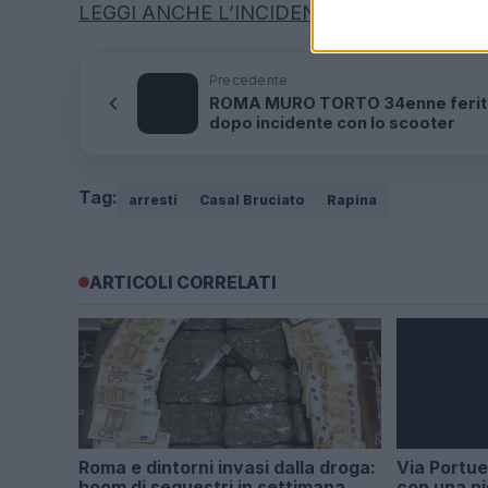
LEGGI ANCHE L’INCIDENTE QUESTA NOT
Precedente
ROMA MURO TORTO 34enne ferit
dopo incidente con lo scooter
Tag:
arresti
Casal Bruciato
Rapina
ARTICOLI CORRELATI
Roma e dintorni invasi dalla droga:
Via Portue
boom di sequestri in settimana
con una pi