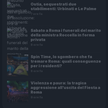
Ostia, sequestrati due
stabilimenti: Urbinati e Le Palme
7 ore fa
Sabato a Roma i funerali del marito
della ministra Roccella in forma
privata
8 ore fa
Spin Time, lo sgombero che fa
tremare Roma: quali conseguenze
per i residenti?
8 ore fa
Violenza e paura: la tragica
aggressione all’uscita del Fiesta a
Roma
9 ore fa