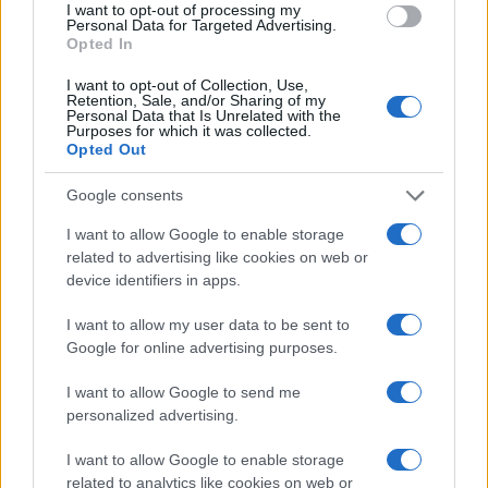
individuato
pessime condizioni
I want to opt-out of processing my
Personal Data for Targeted Advertising.
Opted In
I want to opt-out of Collection, Use,
Retention, Sale, and/or Sharing of my
Personal Data that Is Unrelated with the
ARTICOLI CORRELATI
Purposes for which it was collected.
Opted Out
Google consents
I want to allow Google to enable storage
related to advertising like cookies on web or
device identifiers in apps.
Christmas World a Roma, la Capitale ospiterà il
I want to allow my user data to be sent to
villaggio natalizio più grande d’Europa
Google for online advertising purposes.
I want to allow Google to send me
personalized advertising.
I want to allow Google to enable storage
related to analytics like cookies on web or