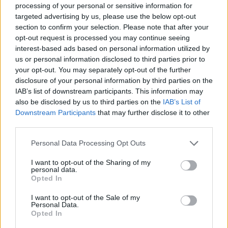
processing of your personal or sensitive information for
targeted advertising by us, please use the below opt-out
section to confirm your selection. Please note that after your
POTREBBE INTERESSARTI
opt-out request is processed you may continue seeing
interest-based ads based on personal information utilized by
Christmas World a Roma, la
us or personal information disclosed to third parties prior to
Capitale ospiterà il villaggio
your opt-out. You may separately opt-out of the further
natalizio più grande d’Europa
disclosure of your personal information by third parties on the
4 anni fa
IAB’s list of downstream participants. This information may
Alla Galleria Giovanni XXIII arriva
also be disclosed by us to third parties on the
IAB’s List of
l’autovelox. Multe per chi supera
Downstream Participants
that may further disclose it to other
il limite. Dal 30 marzo
third parties.
3 anni fa
Please note that this website/app uses one or more Google
Personal Data Processing Opt Outs
services and may gather and store information including but
INVESTE UN MOTOCICLISTA E POI SCAPPA
not limited to your visit or usage behaviour. You may click to
I want to opt-out of the Sharing of my
personal data.
grant or deny consent to Google and its third-party tags to
Opted In
use your data for below specified purposes in below Google
Precedente
Successiva
consent section.
I want to opt-out of the Sale of my
Investe un
Sequestri oltre 100
Personal Data.
motociclista e poi
kg di merce
Opted In
scappa,
alimentare in