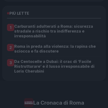
PIÙ LETTE
Carburanti adulterati a Roma: sicurezza
1
stradale a rischio tra indifferenza e
irresponsabilità
Roma in preda alla violenza: la rapina che
2
sciocca e fa discutere
Da Centocelle a Dubai: il crac di ‘Facile
3
Ristrutturare’ e il lusso irresponsabile di
Loris Cherubini
La Cronaca di Roma