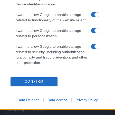
Alla Galleria Giovanni XXIII arriva l’autovelox. Multe
device identifiers in apps.
per chi supera il limite. Dal 30 marzo
I want to allow Google to enable storage
related to functionality of the website or app.
I want to allow Google to enable storage
related to personalization.
I want to allow Google to enable storage
Audio Zaniolo, la ragazza coinvolta fa chiarezza sulle
related to security, including authentication
voci
functionality and fraud prevention, and other
user protection.
ULTIME NOTIZIE
CONFIRM
Sette anni fa l’omicidio Diabolik, il
presunto killer dall’ergastolo
all’assoluzione: ora la parola alla
Data Deletion
Data Access
Privacy Policy
Cassazione
6 ore fa