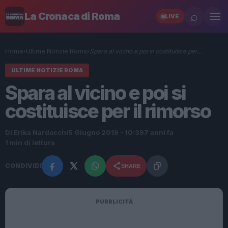
⌕
La Cronaca di Roma
LIVE
Home
›
Ultime Notizie Roma
›
Spara al vicino e poi si costituisce per…
ULTIME NOTIZIE ROMA
Spara al vicino e poi si
costituisce per il rimorso
Di Erika Nardocchi
5 Giugno 2019 - 10:39
7 anni fa
1 min di lettura
CONDIVIDI
SHARE
PUBBLICITÀ