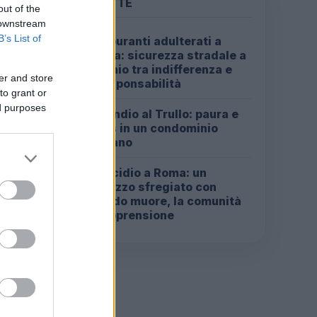
PIÙ LETTE
out of the
 downstream
B’s List of
Carburanti adulterati a
1
Roma: sicurezza stradale a
rischio tra indifferenza e
er and store
irresponsabilità
to grant or
ed purposes
Incendio al Trullo: paura e
2
caos in un condominio
romano
Omicidio a Roma: un
3
ragazzo sfregiato con
l’acido muore, la comunità
in apprensione
l