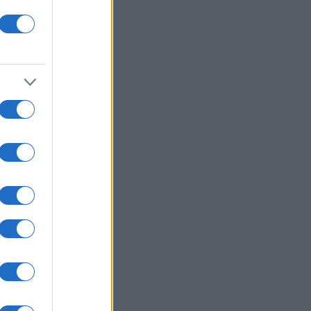
lla
rdine
 più
iù
 a