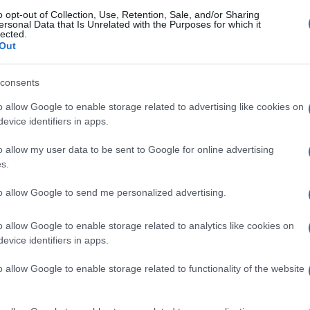
mici e i tifosi a dare l’ultimo saluto al grande tifoso de
o opt-out of Collection, Use, Retention, Sale, and/or Sharing
ersonal Data that Is Unrelated with the Purposes for which it
renta anni.
lected.
Out
e presidiano il Policlinico di Tor Vergata. Forze dell’o
’accesso carrabile della camera mortuaria e poi ancora di
consents
. 4 camionette (due della Polizia, due dei Carabinieri), p
o allow Google to enable storage related to advertising like cookies on
li sarà al Policlinico Tor Vergata fino alle ore 14 circa,
evice identifiers in apps.
ta del Divino Amore dove li saranno tanti i tifosi pronti
o allow my user data to be sent to Google for online advertising
s.
to allow Google to send me personalized advertising.
Successiva
:
A.S ROMA Visite mediche per
o allow Google to enable storage related to analytics like cookies on
iana
Zappacosta
evice identifiers in apps.
o allow Google to enable storage related to functionality of the website