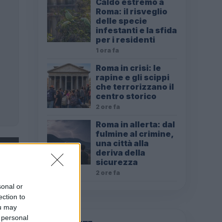
Caldo estremo a
Roma: il risveglio
delle specie
infestanti e la sfida
per i residenti
1 ora fa
Roma in crisi: le
rapine e gli scippi
che terrorizzano il
centro storico
2 ore fa
Roma in allerta: dal
fulmine al crimine,
una città alla
deriva della
sicurezza
2 ore fa
sonal or
ection to
ou may
 personal