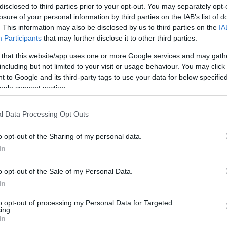
disclosed to third parties prior to your opt-out. You may separately opt-
losure of your personal information by third parties on the IAB’s list of
. This information may also be disclosed by us to third parties on the
IA
Participants
that may further disclose it to other third parties.
 that this website/app uses one or more Google services and may gath
including but not limited to your visit or usage behaviour. You may click 
 to Google and its third-party tags to use your data for below specifi
ogle consent section.
l Data Processing Opt Outs
o opt-out of the Sharing of my personal data.
In
o opt-out of the Sale of my Personal Data.
le
In
to opt-out of processing my Personal Data for Targeted
ing.
In
brizio Piscitelli, alias Diabolik. L’ultimo saluto ci sarà a