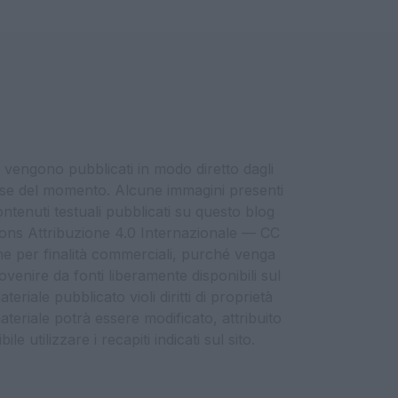
i vengono pubblicati in modo diretto dagli
eresse del momento. Alcune immagini presenti
contenuti testuali pubblicati su questo blog
ommons Attribuzione 4.0 Internazionale — CC
che per finalità commerciali, purché venga
ovenire da fonti liberamente disponibili sul
eriale pubblicato violi diritti di proprietà
materiale potrà essere modificato, attribuito
e utilizzare i recapiti indicati sul sito.