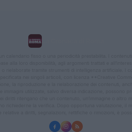
La Cronaca di Roma
 calendario fisso o una periodicità prestabilita. I contenut
ase alla loro disponibilità, agli argomenti trattati e all’int
 rielaborate tramite strumenti di intelligenza artificiale. I 
 specificata nei singoli articoli, con licenza **Creative C
ione, la riproduzione e la rielaborazione dei contenuti, an
. Le immagini utilizzate, salvo diversa indicazione, possono pr
ei diritti ritengano che un contenuto, un’immagine o altro mat
ssono richiederne la verifica. Dopo opportuna valutazione, il 
lative a diritti, segnalazioni, rettifiche o rimozioni, è possibil