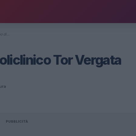
no di…
Policlinico Tor Vergata
tura
PUBBLICITÀ