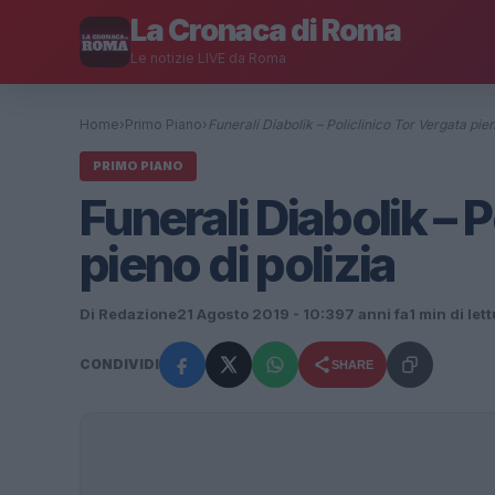
La Cronaca di Roma
Le notizie LIVE da Roma
Home
›
Primo Piano
›
Funerali Diabolik – Policlinico Tor Vergata pie
PRIMO PIANO
Funerali Diabolik – 
pieno di polizia
Di Redazione
21 Agosto 2019 - 10:39
7 anni fa
1 min di let
CONDIVIDI
SHARE