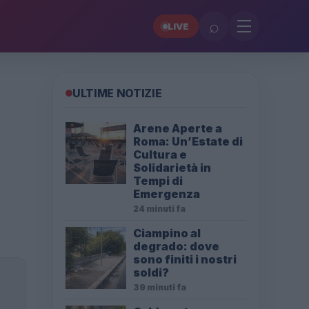
⌕
LIVE
ULTIME NOTIZIE
Arene Aperte a
Roma: Un’Estate di
Cultura e
Solidarietà in
Tempi di
Emergenza
24 minuti fa
Ciampino al
degrado: dove
sono finiti i nostri
soldi?
39 minuti fa