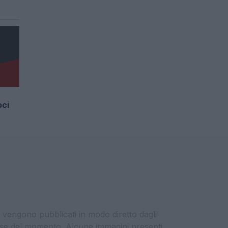
oci
i vengono pubblicati in modo diretto dagli
eresse del momento. Alcune immagini presenti