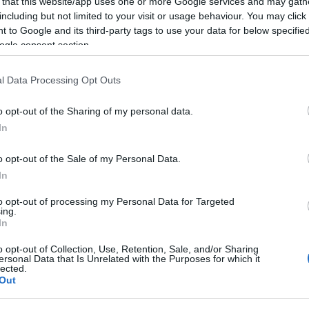
 that this website/app uses one or more Google services and may gath
including but not limited to your visit or usage behaviour. You may click 
l magistrato,
non
ci sono prove che si sia trattato di
 to Google and its third-party tags to use your data for below specifi
one’ fosse
incapace di intendere
. La donna, allora
ogle consent section.
l peruviano factotum di casa, divenuto gestore dell’imm
l Data Processing Opt Outs
e l’assoluzione per lui, un notaio, due avvocati e il rest
, il giudice monocratico di Roma
Maria Elena Mastroj
o opt-out of the Sharing of my personal data.
rconvenzione di incapace alla ricettazione per aver
In
 euro. La Procura aveva chiesto condanne fino a 4 anni.
o opt-out of the Sale of my Personal Data.
udice –
di non poter affermare con certezza la condizi
In
a dei fatti, non provato peraltro in relazione al singolo
to opt-out of processing my Personal Data for Targeted
nuto conto dei numerosi dati probatori di segno contr
ing.
In
e visitarono la parte offesa, in un momento in cui come 
di era profondamente mutato per via dell’allontanamento
o opt-out of Collection, Use, Retention, Sale, and/or Sharing
ersonal Data that Is Unrelated with the Purposes for which it
 chiamava)
».
lected.
Out