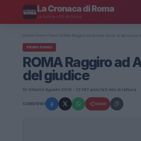
La Cronaca di Roma
Le notizie LIVE da Roma
Home
›
Primo Piano
›
ROMA Raggiro ad Aurelia Sordi, la decisione 
PRIMO PIANO
ROMA Raggiro ad Aur
del giudice
Di Villani
2 Agosto 2019 - 13:14
7 anni fa
3 min di lettura
CONDIVIDI
SHARE