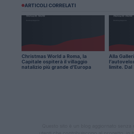
ARTICOLI CORRELATI
Christmas World a Roma, la
Alla Galler
Capitale ospiterà il villaggio
l’autovelo
natalizio più grande d’Europa
limite. Da
Questo sito è un blog aggiornato senza un
utenti che contribuiscono al progetto, in b