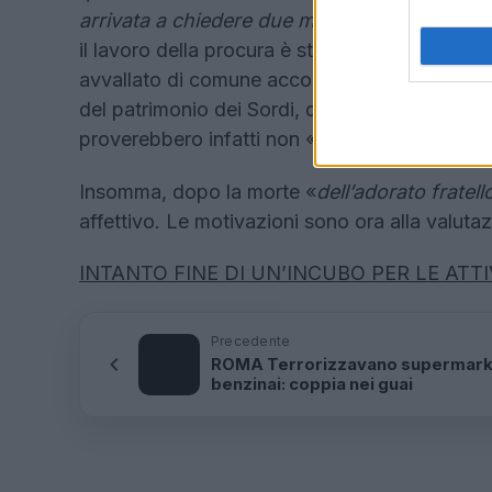
arrivata a chiedere due milioni per l’apertur
il lavoro della procura è stato però un altro. 
avvallato di comune accordo le donazioni nè l
del patrimonio dei Sordi, quantificato sui trent
proverebbero infatti non «
sono
mai entrati i
Insomma, dopo la morte «
dell’adorato fratell
affettivo. Le motivazioni sono ora alla valut
INTANTO FINE DI UN’INCUBO PER LE ATT
Precedente
ROMA Terrorizzavano supermark
benzinai: coppia nei guai