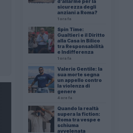
d’allarme per la
sicurezza degli
anziani a Roma?
1 ora fa
Spin Time:
Gualtieri e il Diritto
alla Casa in Bilico
tra Responsabilità
e Indifferenza
1 ora fa
Valerio Gentile: la
sua morte segna
un appello contro
la violenza di
genere
4 ore fa
Quando la realtà
supera la fiction:
Roma tra vespe e
schiuma
avvelenata