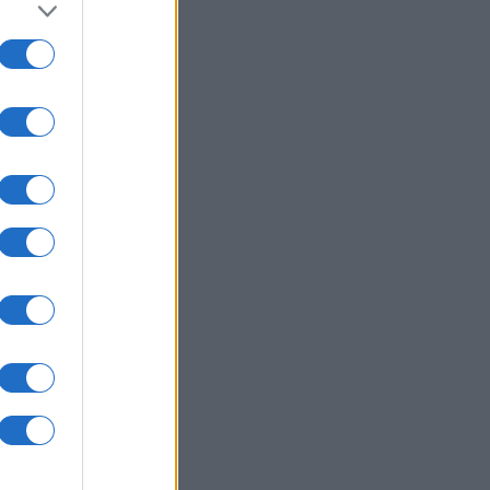
hi
to
e i
tà
.
era,
 le