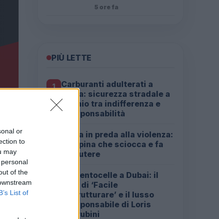
5 ore fa
PIÙ LETTE
Carburanti adulterati a
1
Roma: sicurezza stradale a
rischio tra indifferenza e
irresponsabilità
sonal or
Roma in preda alla violenza:
2
ection to
la rapina che sciocca e fa
ou may
discutere
 personal
out of the
Da Centocelle a Dubai: il
3
 downstream
crac di ‘Facile
B’s List of
Ristrutturare’ e il lusso
irresponsabile di Loris
Cherubini