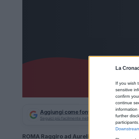
La Cronac
If you wish 
sensitive in
confirm you
continue se
information 
Aggiungi come fonte preferita su Goog
further disc
Seguici più facilmente nelle notizie consigliate
participants
Downstream 
ROMA Raggiro ad Aurelia Sordi, la decisio