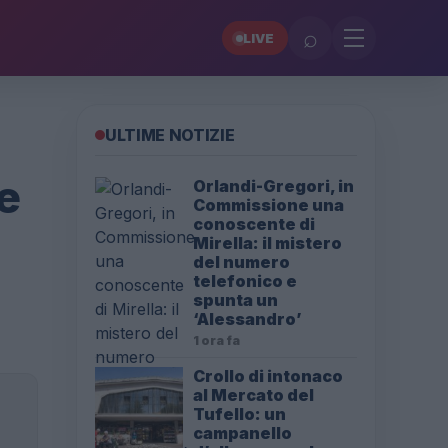
⌕
LIVE
ULTIME NOTIZIE
e
Orlandi-Gregori, in
Commissione una
conoscente di
Mirella: il mistero
del numero
telefonico e
spunta un
‘Alessandro’
1 ora fa
Crollo di intonaco
al Mercato del
Tufello: un
campanello