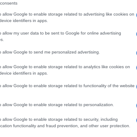
consents
o allow Google to enable storage related to advertising like cookies on
a
Alla Galleria Giovanni XXIII
evice identifiers in apps.
io
arriva l’autovelox. Multe per c
opa
supera il limite. Dal 30 marzo
o allow my user data to be sent to Google for online advertising
3 anni fa
s.
to allow Google to send me personalized advertising.
ia, è stata secondo il magistrato una vicenda «
dall’impat
ccidente vascolare, sì da potersi anche ipotizzare ch
o allow Google to enable storage related to analytics like cookies on
rsona profondamente diversa da quella che aveva
evice identifiers in apps.
ue le conclusioni dei periti della procura sull’incapaci
o allow Google to enable storage related to functionality of the website
Mastrojanni, nemmeno il presupposto dell’
improvviso
nze da modeste a cinque stelle proverebbero il raggiro
o allow Google to enable storage related to personalization.
 donazioni la parte offesa ebbe a trascorrere lunghe
agnia anche della Artadi e di Pierina Parenti, la cameri
o allow Google to enable storage related to security, including
 precedenti, purtuttavia ha evidenziato le ragioni per
cation functionality and fraud prevention, and other user protection.
di non tornare a Scanno, dove una famiglia di Sora era