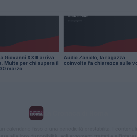
ia Giovanni XXIII arriva
Audio Zaniolo, la ragazza
x. Multe per chi supera il
coinvolta fa chiarezza sulle v
l 30 marzo
La Cronaca di Roma
 calendario fisso o una periodicità prestabilita. I contenut
ase alla loro disponibilità, agli argomenti trattati e all’int