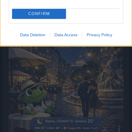
CONFIRM
Data Deletion
Data Access
Privacy Policy
‹
›