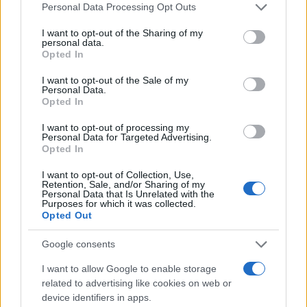
Tag:
Please note that this website/app uses one or more Google
Arresto
carabinieri
Personal Data Processing Opt Outs
services and may gather and store information including but
not limited to your visit or usage behaviour. You may click to
I want to opt-out of the Sharing of my
personal data.
grant or deny consent to Google and its third-party tags to
Opted In
ARTICOLI CORRELATI
use your data for below specified purposes in below Google
consent section.
I want to opt-out of the Sale of my
Personal Data.
Opted In
I want to opt-out of processing my
Personal Data for Targeted Advertising.
Opted In
CASTELLI ROMANI – Vasta operazione dei Carabinieri
I want to opt-out of Collection, Use,
Retention, Sale, and/or Sharing of my
per droga “volante”
Personal Data that Is Unrelated with the
Purposes for which it was collected.
Opted Out
Google consents
I want to allow Google to enable storage
related to advertising like cookies on web or
TOR BELLA MONACA – Lo spaccio continua anche col
device identifiers in apps.