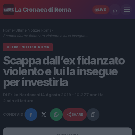
⌕
La Cronaca di Roma
LIVE
Home
›
Ultime Notizie Roma
›
Scappa dall’ex fidanzato violento e lui la insegue…
ULTIME NOTIZIE ROMA
Scappa dall’ex fidanzato
violento e lui la insegue
per investirla
Di Erika Nardocchi
14 Agosto 2019 - 10:27
7 anni fa
2 min di lettura
CONDIVIDI
SHARE