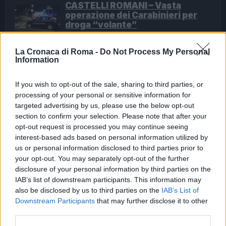
CASTELLI ROMANI – Vasta
operazione dei Carabinieri per
droga “volante”
6 anni fa
TOR BELLA MONACA – Lo spaccio
La Cronaca di Roma -
Do Not Process My Personal
Information
continua anche col Coronavirus
6 anni fa
If you wish to opt-out of the sale, sharing to third parties, or
processing of your personal or sensitive information for
SEGUICI SU FACEBOOK
targeted advertising by us, please use the below opt-out
section to confirm your selection. Please note that after your
opt-out request is processed you may continue seeing
RICERCATO DAL 2015, ARRESTATO
interest-based ads based on personal information utilized by
us or personal information disclosed to third parties prior to
Precedente
Successiva
your opt-out. You may separately opt-out of the further
FIUMICINO –
MORTE DIABOLIK –
disclosure of your personal information by third parties on the
Controlli
Apertura a un
IAB’s list of downstream participants. This information may
all’aeroporto, 4
funerale con
also be disclosed by us to third parties on the
IAB’s List of
denunce
maggior persone
Downstream Participants
that may further disclose it to other
third parties.