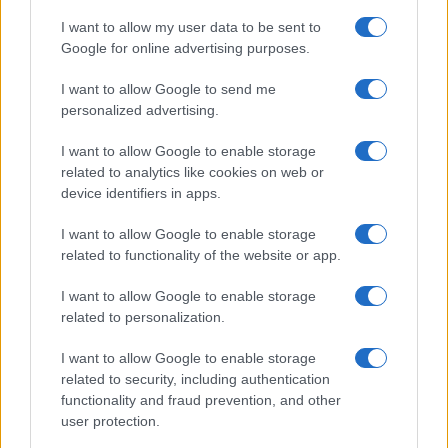
Coronavirus
I want to allow my user data to be sent to
Google for online advertising purposes.
I want to allow Google to send me
personalized advertising.
I want to allow Google to enable storage
Tor Bella Monaca e Tor Vergata: blitz di arresti e
related to analytics like cookies on web or
sequestri di droga nelle ultime 48 ore
device identifiers in apps.
I want to allow Google to enable storage
related to functionality of the website or app.
LE PREVISIONI
I want to allow Google to enable storage
Storie meteo ultime 24h
related to personalization.
Roma · 09/08/2026
Le Previsioni
I want to allow Google to enable storage
related to security, including authentication
functionality and fraud prevention, and other
user protection.