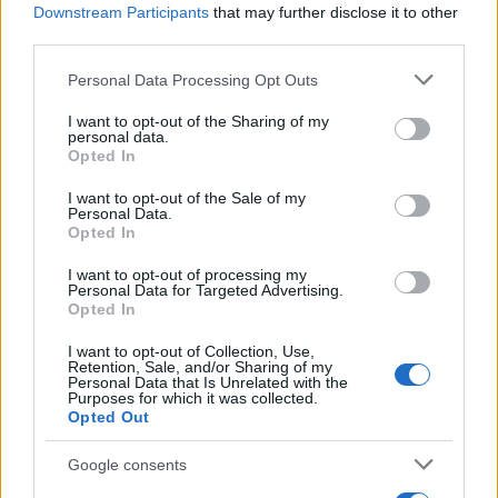
Downstream Participants
that may further disclose it to other
third parties.
Nei cui confronti, lo scorso agosto, la vittima aveva
formalizzato una
querela
presso gli uffici della
Please note that this website/app uses one or more Google
Personal Data Processing Opt Outs
services and may gather and store information including but
Stazione Carabinieri Roma San Giovanni.
not limited to your visit or usage behaviour. You may click to
I want to opt-out of the Sharing of my
Nell’esposto, la donna denunciava di aver subito nei
personal data.
grant or deny consent to Google and its third-party tags to
Opted In
giorni precedenti ulteriori minacce e danneggiamenti
use your data for below specified purposes in below Google
(ruota dello scooter tagliata).
consent section.
I want to opt-out of the Sale of my
Personal Data.
Opted In
La 48enne è stata dunque arrestata con l’accusa di
atti persecutori e portata nel carcere di
Rebibbia
, a
I want to opt-out of processing my
Personal Data for Targeted Advertising.
disposizione dell’Autorità Giudiziaria.
Opted In
INTANTO GRAVE INCIDENTE SULL’AURELIA
I want to opt-out of Collection, Use,
Retention, Sale, and/or Sharing of my
Personal Data that Is Unrelated with the
Purposes for which it was collected.
Precedente
Successiva
Opted Out
ROMA Incidente
MIGRANTI Salvini
mortale in
indagato per la
Google consents
mattinata
diffamazione di