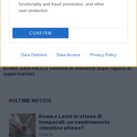
functionality and fraud prevention, and other
user protection.
Due anni di regali e atti persecutori: la giornalista
Josephine Alessio vittima di stalking
CONFIRM
Data Deletion
Data Access
Privacy Policy
ROMA SAN PAOLO 54enne in manette dopo rapina al
supermarket
ULTIME NOTIZIE
Roma e Lazio in attesa di
temporali: un cambiamento
climatico atteso?
1 ora fa