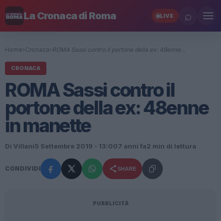
⌕
La Cronaca di Roma
LIVE
Home
›
Cronaca
›
ROMA Sassi contro il portone della ex: 48enne…
CRONACA
ROMA Sassi contro il
portone della ex: 48enne
in manette
Di Villani
5 Settembre 2019 - 13:00
7 anni fa
2 min di lettura
CONDIVIDI
SHARE
PUBBLICITÀ