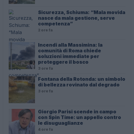
Sicurezza, Schiuma: “Mala movida
nasce da mala gestione, serve
competenza”
2 ore fa
Incendi alla Massimina: la
comunità di Roma chiede
soluzioni immediate per
proteggere il bosco
3 ore fa
Fontana della Rotonda: un simbolo
di bellezza rovinato dal degrado
3 ore fa
Giorgio Parisi scende in campo
con Spin Time: un appello contro
le disuguaglianze
4 ore fa