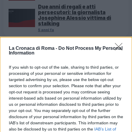
Due anni di regali e atti
persecutori: la giornalista
Josephine Alessio vittima di
stalking
5 anni fa
Dapprima ha provato in ogni modo a convincere l’ex
La Cronaca di Roma -
Do Not Process My Personal
Information
compagna ad aprirle la porta, poi, di fronte al netto
rifiuto di quest’ultima, si è fatta prendere dall’ira. Alle
If you wish to opt-out of the sale, sharing to third parties, or
minacce e alle invettive verso l’amata ha fatto
processing of your personal or sensitive information for
seguire diversi colpi con un masso sulla porta
targeted advertising by us, please use the below opt-out
section to confirm your selection. Please note that after your
d’ingresso dell’appartamento, nel tentativo di
opt-out request is processed you may continue seeing
sfondarla.
interest-based ads based on personal information utilized by
us or personal information disclosed to third parties prior to
A quel punto, allarmata, la vittima ha avvisato il
your opt-out. You may separately opt-out of the further
“112”, che grazie all’intervento sul posto dei
disclosure of your personal information by third parties on the
Carabinieri del Nucleo Operativo della Compagnia
IAB’s list of downstream participants. This information may
also be disclosed by us to third parties on the
IAB’s List of
Roma piazza Dante, è riuscito a bloccare l’esagitata.