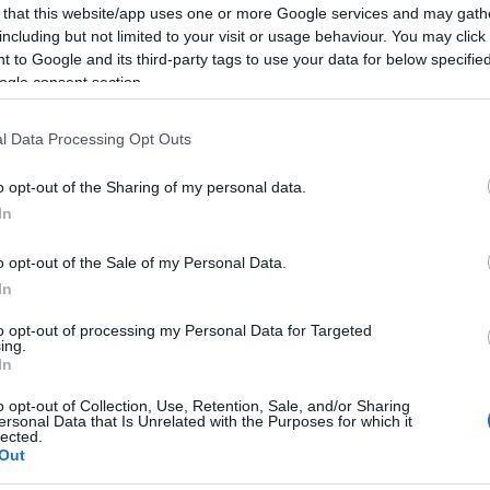
one Termini, piazza dei Cinquecento, via Marsala e pi
 that this website/app uses one or more Google services and may gath
including but not limited to your visit or usage behaviour. You may click 
tipo di illegalità, di degrado e di abusivismo commercial
 to Google and its third-party tags to use your data for below specifi
no arrestato 4 persone, denunciato altre 9 e sanziona
ogle consent section.
l Data Processing Opt Outs
omani, lui 43enne e lei 44enne, entrambi senza occupazi
lo e trovati in possesso di 30 dosi di marijuana e dena
o opt-out of the Sharing of my personal data.
ettura.
In
 domiciliata nel campo nomadi di via di Salone, colpita
o opt-out of the Sale of my Personal Data.
In
 Minorenni di Roma – Ufficio esecuzioni penali, dove
l reato di furto aggravato.
to opt-out of processing my Personal Data for Targeted
ing.
In
o opt-out of Collection, Use, Retention, Sale, and/or Sharing
ersonal Data that Is Unrelated with the Purposes for which it
lected.
a
Alla Galleria Giovanni XXIII
Out
io
arriva l’autovelox. Multe per c