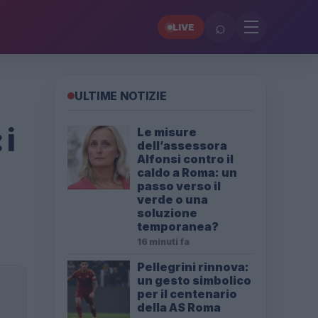
⌕
LIVE
ULTIME NOTIZIE
 i
Le misure
dell’assessora
Alfonsi contro il
caldo a Roma: un
passo verso il
verde o una
soluzione
temporanea?
16 minuti fa
Pellegrini rinnova:
un gesto simbolico
per il centenario
della AS Roma