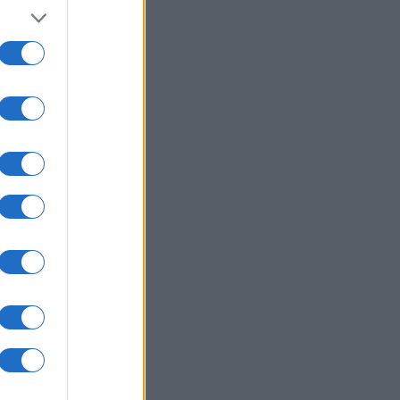
nali,
torio
,
 loro
ese