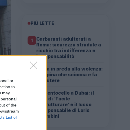
PIÙ LETTE
Carburanti adulterati a
1
Roma: sicurezza stradale a
rischio tra indifferenza e
irresponsabilità
Roma in preda alla violenza:
2
la rapina che sciocca e fa
discutere
sonal or
ection to
Da Centocelle a Dubai: il
ou may
3
crac di ‘Facile
 personal
Ristrutturare’ e il lusso
out of the
irresponsabile di Loris
 downstream
Cherubini
B’s List of
di