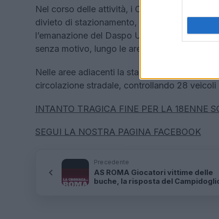
Nel corso delle attività, i Carabinieri hanno an
divieto di stazionamento, con contestuale ord
l’emanazione del Daspo Urbano. I sanzionati, t
senza motivo, lungo le aree di accesso e trans
Nelle aree adiacenti la stazione, i Carabinieri
circolazione stradale, controllando 28 veicoli
INTANTO TRAGICA FINE PER LA 18ENNE S
SEGUI LA NOSTRA PAGINA FACEBOOK
Precedente
AS ROMA Giocatori vittime delle
buche, la risposta del Campidogli