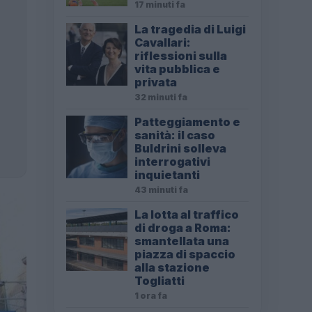
17 minuti fa
La tragedia di Luigi
Cavallari:
riflessioni sulla
vita pubblica e
privata
32 minuti fa
Patteggiamento e
sanità: il caso
Buldrini solleva
interrogativi
inquietanti
43 minuti fa
La lotta al traffico
di droga a Roma:
smantellata una
piazza di spaccio
alla stazione
Togliatti
1 ora fa