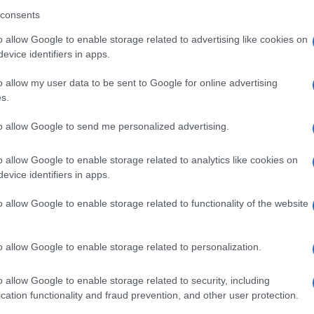
opa
supera il limite. Dal 30 marzo
consents
3 anni fa
o allow Google to enable storage related to advertising like cookies on
evice identifiers in apps.
rubare un borsello, contenente denaro e effetti perso
o allow my user data to be sent to Google for online advertising
s.
no denunciato a piede libero 3 cittadini stranieri, due
to allow Google to send me personalized advertising.
a stazione Termini in violazione al foglio di via obbliga
esso nei loro confronti.
o allow Google to enable storage related to analytics like cookies on
evice identifiers in apps.
ra e con precedenti, per l’inosservanza del “
D.a.c.u.r
.”
chieste dei Carabinieri, e precedentemente notificati a
o allow Google to enable storage related to functionality of the website
o allow Google to enable storage related to personalization.
ate per molestie e disturbo alle persone, poiché sorpr
”, molestando viaggiatori con richieste di elemosina o
o allow Google to enable storage related to security, including
o i distributori automatici di biglietti.
cation functionality and fraud prevention, and other user protection.