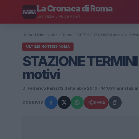
La Cronaca di Roma
Le notizie LIVE da Roma
Home
›
Ultime Notizie Roma
›
STAZIONE TERMINI 4 arresti e 9 denu
ULTIME NOTIZIE ROMA
STAZIONE TERMINI 4 
motivi
Di Federico Parisi
12 Settembre 2019 - 14:08
7 anni fa
2 mi
CONDIVIDI
SHARE