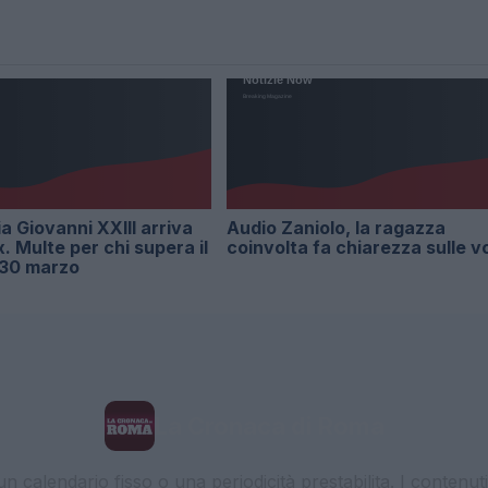
ia Giovanni XXIII arriva
Audio Zaniolo, la ragazza
x. Multe per chi supera il
coinvolta fa chiarezza sulle v
l 30 marzo
La Cronaca di Roma
 calendario fisso o una periodicità prestabilita. I contenut