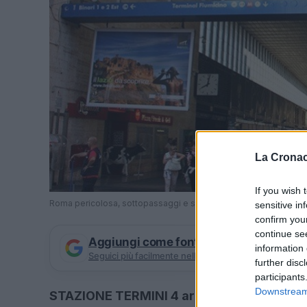
La Cronac
If you wish 
Roma pericolosa, sottopassaggi e stazioni gli spazi più insicuri
sensitive in
confirm you
continue se
Aggiungi come fonte preferita su Goog
information 
Seguici più facilmente nelle notizie consigliate
further disc
participants
Downstream 
STAZIONE TERMINI 4 arresti e 9 denunciat