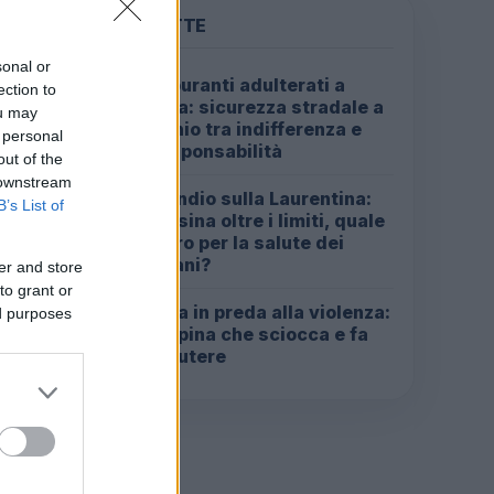
PIÙ LETTE
sonal or
Carburanti adulterati a
1
ection to
Roma: sicurezza stradale a
ou may
rischio tra indifferenza e
 personal
irresponsabilità
out of the
 downstream
Incendio sulla Laurentina:
2
B’s List of
diossina oltre i limiti, quale
futuro per la salute dei
romani?
er and store
to grant or
Roma in preda alla violenza:
ed purposes
3
la rapina che sciocca e fa
discutere