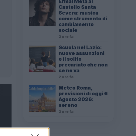
Ermal Meta al
Castello Santa
Severa: musica
come strumento di
cambiamento
sociale
2 ore fa
Scuola nel Lazio:
nuove assunzioni
e il solito
precariato che non
se ne va
2 ore fa
Meteo Roma,
previsioni di oggi 6
Agosto 2026:
sereno
2 ore fa