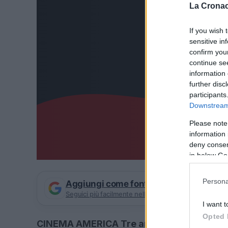
La Cronac
If you wish 
sensitive in
confirm you
continue se
information 
further disc
participants
Downstream 
Please note
information 
deny consent
in below Go
Persona
Aggiungi come fonte preferita su Goog
Seguici più facilmente nelle notizie consigliate
I want t
Opted 
CINEMA AMERICA Tre arresti per l’aggress