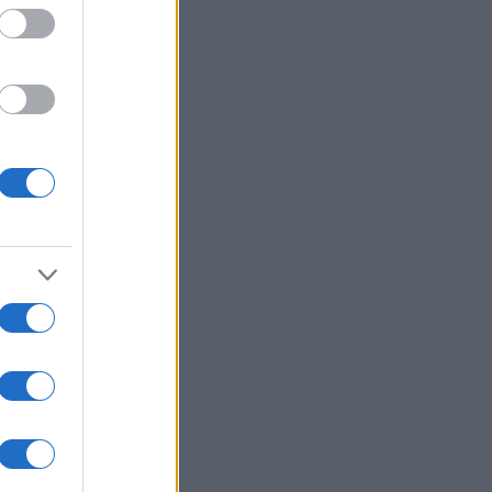
 è ai
re in
on
zza
la
o