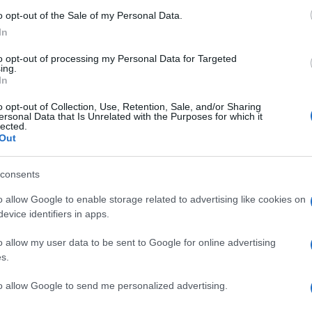
o opt-out of the Sale of my Personal Data.
ione a Trastevere.
Per tutti il giudice ha disposto i
In
ad arrestarli, con l’accusa di aggressione. Il riferimento
to opt-out of processing my Personal Data for Targeted
 America nel centro di Roma, lo scorso
16 giugno
. A fini
ing.
In
estrema destra. Motivo dell’aggressione una
maglietta
c
 da una delle vittime.
o opt-out of Collection, Use, Retention, Sale, and/or Sharing
ersonal Data that Is Unrelated with the Purposes for which it
lected.
vano concludendo la serata dopo aver assistito, in
pia
Out
 dal cinema America. Le indagini dei Carabinieri sono
ati gli inquirenti sono arrivati anche attraverso le
consents
ideosorveglianza. Le indagini sono state coordinate dal
o allow Google to enable storage related to advertising like cookies on
evice identifiers in apps.
o allow my user data to be sent to Google for online advertising
s.
to allow Google to send me personalized advertising.
a
ROMA Gay aggredito in
n
stazione: stava baciando il su