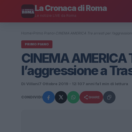
La Cronaca di Roma
Le notizie LIVE da Roma
Home
›
Primo Piano
›
CINEMA AMERICA Tre arresti per l’aggression
PRIMO PIANO
CINEMA AMERICA Tr
l’aggressione a Tra
Di Villani
7 Ottobre 2019 - 12:10
7 anni fa
1 min di lettura
CONDIVIDI
SHARE