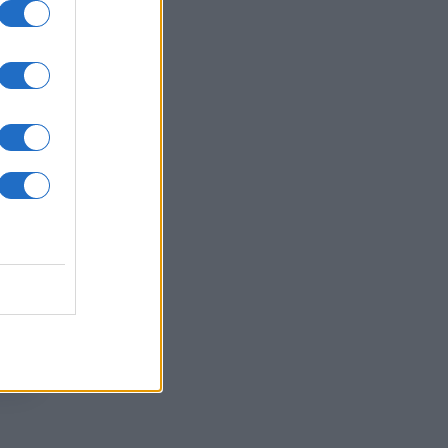
te,
ate