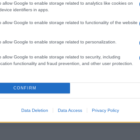
compagno – VIDEO
o allow Google to enable storage related to analytics like cookies on
evice identifiers in apps.
5 anni fa
o allow Google to enable storage related to functionality of the website
30enni
: “
Hai la maglietta del Cinema America, sei
ne devi andare via da qua
”. Frasi cui seguirono bottiglia
o allow Google to enable storage related to personalization.
io uno dei ragazzi aggrediti,
D. H.
, 20 anni, ex studente
ebenefratelli. Quattro persone erano state già identific
o allow Google to enable storage related to security, including
cation functionality and fraud prevention, and other user protection.
TUENSE: IL MOTIVO
CONFIRM
Successiva
o
Un manichino di Greta Thunberg
appeso sotto a un ponte di Roma
Data Deletion
Data Access
Privacy Policy