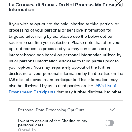
sotto lo sguardo impaurito dell’anziana, non
La Cronaca di Roma -
Do Not Process My Personal
Information
riuscendo però a scassinarla. A quel punto, se ne
sono andati rubando: oro, gioielli e soldi in contanti.
If you wish to opt-out of the sale, sharing to third parties, or
Sul posto è arrivata la polizia del commissariato di
processing of your personal or sensitive information for
Ostia al quale i due rapinati, hanno raccontato come
targeted advertising by us, please use the below opt-out
section to confirm your selection. Please note that after your
si sono svolti i fatti, identificando i tre rapinatori
opt-out request is processed you may continue seeing
come italiani. La polizia ora è alla ricerca dei tre
interest-based ads based on personal information utilized by
sospettati.
us or personal information disclosed to third parties prior to
your opt-out. You may separately opt-out of the further
SEGUICI SU FACEBOOK
disclosure of your personal information by third parties on the
IAB’s list of downstream participants. This information may
also be disclosed by us to third parties on the
IAB’s List of
POTREBBE INTERESSARTI
Downstream Participants
that may further disclose it to other
third parties.
Via Portuense, rapina farmacia
Please note that this website/app uses one or more Google
Personal Data Processing Opt Outs
con una pistola giocattolo
services and may gather and store information including but
5 anni fa
not limited to your visit or usage behaviour. You may click to
I want to opt-out of the Sharing of my
personal data.
ROMA SAN PAOLO 54enne in
grant or deny consent to Google and its third-party tags to
Opted In