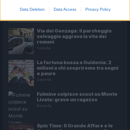
Data Deletion
Data Access
Privacy Policy
ULTIME NOTIZIE
Via dei Gonzaga: il parcheggio
selvaggio aggrava la vita dei
romani
1 ora fa
La fortuna bussa a Guidonia: 2
milioni a chi scopriremo tra sogni
e paure
2 ore fa
Fulmine colpisce scout su Monte
Livata: grave un ragazzo
8 ore fa
Spin Time: Il Grande Affare e le