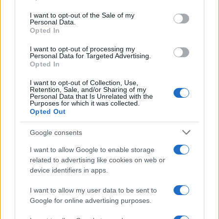
manette dopo rapina al
use your data for below specified purposes in below Google
supermarket
consent section.
I want to opt-out of the Sale of my
7 anni fa
Personal Data.
Opted In
I want to opt-out of processing my
Personal Data for Targeted Advertising.
Precedente
Successiva
Opted In
Creano una “farm
ROMA TBM Allacci
stupefacente” con
abusivi ad acqua e
I want to opt-out of Collection, Use,
12 piante di
luce: arresti e
Retention, Sale, and/or Sharing of my
marijuana
denunce
Personal Data that Is Unrelated with the
Purposes for which it was collected.
Opted Out
Tag:
figlio
madre
Rapina
Google consents
I want to allow Google to enable storage
related to advertising like cookies on web or
ARTICOLI CORRELATI
device identifiers in apps.
I want to allow my user data to be sent to
Google for online advertising purposes.