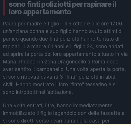
sono finti poliziotti per rapinare il
loro appartamento
Paura per madre e figlio – Il 9 ottobre alle ore 17.00,
un’anziana donna e suo figlio hanno avuto attimi di
panico quando due finti poliziotti hanno tentato di
rapinarli. La madre 61 anni e il figlio 24, sono andati
ad aprire la porta del loro appartamento situato in via
Maria Theodoli in zona Dragoncello a Roma dopo
aver sentito il campanello. Una volta aperta la porta,
si sono ritrovati davanti 3 “finti” poliziotti in abiti
civili. Hanno mostrato il loro “finto” tesserino e si
sono introdotti nell’abitazione.
Una volta entrati, i tre, hanno immediatamente
immobilizzato il figlio legandolo con delle fascette e
si sono diretti verso i vari punti della casa per
ispezionarla. Si sono poi diretti verso la cassaforte