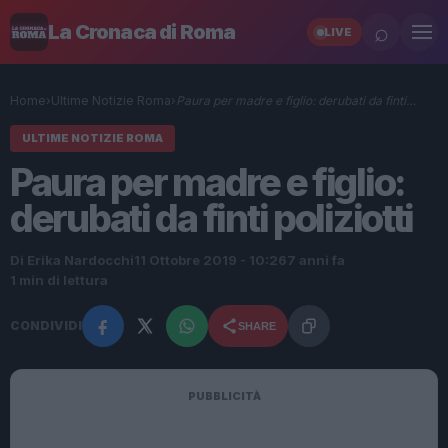
⌕
La Cronaca di Roma
LIVE
Home
›
Ultime Notizie Roma
›
Paura per madre e figlio: derubati da finti…
ULTIME NOTIZIE ROMA
Paura per madre e figlio:
derubati da finti poliziotti
Di Erika Nardocchi
11 Ottobre 2019 - 10:26
7 anni fa
1 min di lettura
CONDIVIDI
SHARE
PUBBLICITÀ