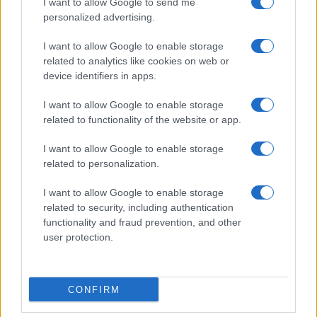
I want to allow Google to send me
personalized advertising.
Via Portuense, rapina farmacia con una pistola
I want to allow Google to enable storage
giocattolo
related to analytics like cookies on web or
device identifiers in apps.
I want to allow Google to enable storage
related to functionality of the website or app.
I want to allow Google to enable storage
related to personalization.
ROMA SAN PAOLO 54enne in manette dopo rapina al
supermarket
I want to allow Google to enable storage
related to security, including authentication
functionality and fraud prevention, and other
user protection.
CONFIRM
Piazza dei Consoli, rapina a mano armata in banca