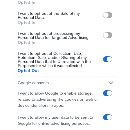
Opted In
use your data for below specified purposes in below Google
POTREBBE INTERESSARTI
consent section.
I want to opt-out of the Sale of my
Personal Data.
Christmas World a Roma, la
Opted In
Capitale ospiterà il villaggio
natalizio più grande d’Europa
I want to opt-out of processing my
Personal Data for Targeted Advertising.
4 anni fa
Opted In
Alla Galleria Giovanni XXIII arriva
l’autovelox. Multe per chi supera
I want to opt-out of Collection, Use,
Retention, Sale, and/or Sharing of my
il limite. Dal 30 marzo
Personal Data that Is Unrelated with the
3 anni fa
Purposes for which it was collected.
Opted Out
Google consents
I want to allow Google to enable storage
ARTICOLI CORRELATI
related to advertising like cookies on web or
device identifiers in apps.
I want to allow my user data to be sent to
Google for online advertising purposes.