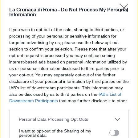
non è nuova ad azioni simili. Qualche settimana fa
La Cronaca di Roma -
Do Not Process My Personal
ha chiamato un’impresa per far ritirare rifiuti proprio
Information
davanti a scuola:
«L’Ama passava e non li
raccoglieva»
.
If you wish to opt-out of the sale, sharing to third parties, or
processing of your personal or sensitive information for
targeted advertising by us, please use the below opt-out
SEGUICI SU TWITTER
section to confirm your selection. Please note that after your
opt-out request is processed you may continue seeing
OSTIA – AGGRESSIONE A TROUPE ‘NEMO’: LA
interest-based ads based on personal information utilized by
RICHIESTA DELLA CASSAZIONE
us or personal information disclosed to third parties prior to
your opt-out. You may separately opt-out of the further
disclosure of your personal information by third parties on the
Precedente
IAB’s list of downstream participants. This information may
OSTIA
Successiva
also be disclosed by us to third parties on the
IAB’s List of
Aggressione a
IRAQ Trasferiti i
Downstream Participants
that may further disclose it to other
troupe Nemo, la
militari italiani
third parties.
richiesta della
feriti
Cassazione per
Please note that this website/app uses one or more Google
Personal Data Processing Opt Outs
Spada
services and may gather and store information including but
not limited to your visit or usage behaviour. You may click to
I want to opt-out of the Sharing of my
personal data.
grant or deny consent to Google and its third-party tags to