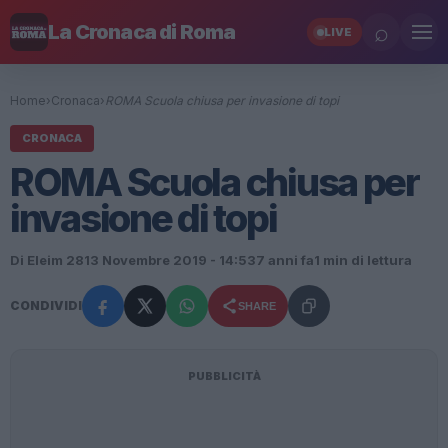
⌕
La Cronaca di Roma
LIVE
Home
›
Cronaca
›
ROMA Scuola chiusa per invasione di topi
CRONACA
ROMA Scuola chiusa per
invasione di topi
Di Eleim 28
13 Novembre 2019 - 14:53
7 anni fa
1 min di lettura
CONDIVIDI
SHARE
PUBBLICITÀ