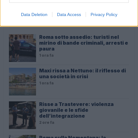
Data Deletion
Data Access
Privacy Policy
ULTIME NOTIZIE
Roma sotto assedio: turisti nel
mirino di bande criminali, arresti e
paura
1 ora fa
Maxi rissa a Nettuno: il riflesso di
una società in crisi
1 ora fa
Risse a Trastevere: violenza
giovanile e le sfide
dell’integrazione
2 ore fa
Roma sulla Nomentana: la