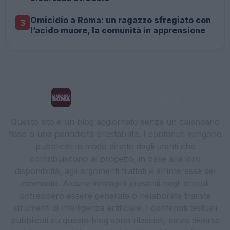
Omicidio a Roma: un ragazzo sfregiato con
3
l’acido muore, la comunità in apprensione
La Cronaca di Roma
Questo sito è un blog aggiornato senza un calendario
fisso o una periodicità prestabilita. I contenuti vengono
pubblicati in modo diretto dagli utenti che
contribuiscono al progetto, in base alla loro
disponibilità, agli argomenti trattati e all’interesse del
momento. Alcune immagini presenti negli articoli
potrebbero essere generate o rielaborate tramite
strumenti di intelligenza artificiale. I contenuti testuali
pubblicati su questo blog sono rilasciati, salvo diversa