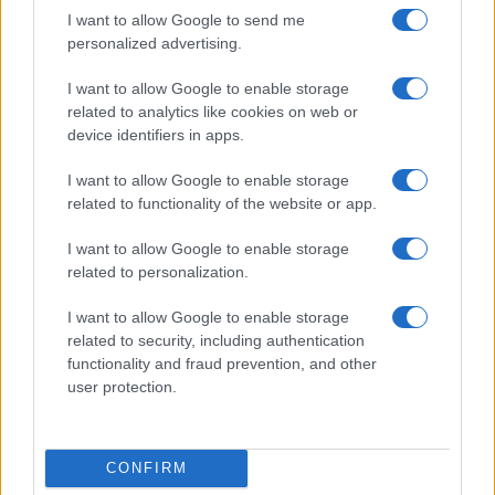
I want to allow Google to send me
personalized advertising.
Christmas World a Roma, la Capitale ospiterà il
villaggio natalizio più grande d’Europa
I want to allow Google to enable storage
related to analytics like cookies on web or
device identifiers in apps.
I want to allow Google to enable storage
related to functionality of the website or app.
I want to allow Google to enable storage
Alla Galleria Giovanni XXIII arriva l’autovelox. Multe
related to personalization.
per chi supera il limite. Dal 30 marzo
I want to allow Google to enable storage
related to security, including authentication
functionality and fraud prevention, and other
user protection.
Audio Zaniolo, la ragazza coinvolta fa chiarezza sulle
CONFIRM
voci