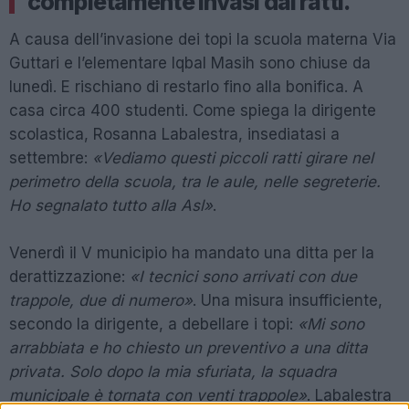
completamente invasi dai ratti.
A causa dell’invasione dei topi la scuola materna Via
Guttari e l’elementare Iqbal Masih sono chiuse da
lunedì. E rischiano di restarlo fino alla bonifica. A
casa circa 400 studenti. Come spiega la dirigente
scolastica, Rosanna Labalestra, insediatasi a
settembre:
«Vediamo questi piccoli ratti girare nel
perimetro della scuola, tra le aule, nelle segreterie.
Ho segnalato tutto alla Asl»
.
Venerdì il V municipio ha mandato una ditta per la
derattizzazione:
«I tecnici sono arrivati con due
trappole, due di numero»
. Una misura insufficiente,
secondo la dirigente, a debellare i topi:
«Mi sono
arrabbiata e ho chiesto un preventivo a una ditta
privata. Solo dopo la mia sfuriata, la squadra
municipale è tornata con venti trappole»
. Labalestra