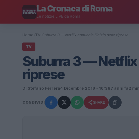
La Cronaca di Roma
Le notizie LIVE da Roma
Home
›
TV
›
Suburra 3 — Netflix annuncia l’inizio delle riprese
TV
Suburra 3 — Netflix 
riprese
Di Stefano Ferrera
4 Dicembre 2019 - 16:38
7 anni fa
2 min
CONDIVIDI
SHARE