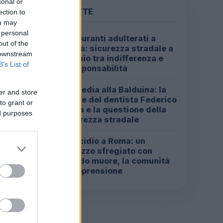
sonal or
PIÙ LETTE
ection to
ou may
 personal
Carburanti adulterati a
1
out of the
Roma: sicurezza stradale a
 downstream
rischio tra indifferenza e
B’s List of
irresponsabilità
Tragedia alla Balduina: la
2
er and store
morte del dentista Federico
to grant or
Derla e la questione della
ed purposes
sicurezza stradale
Omicidio a Roma: un
3
ragazzo sfregiato con
l’acido muore, la comunità
in apprensione