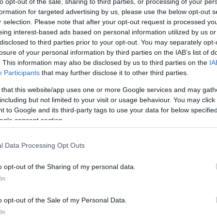
to opt-out of the sale, sharing to third parties, or processing of your per
formation for targeted advertising by us, please use the below opt-out s
r selection. Please note that after your opt-out request is processed y
eing interest-based ads based on personal information utilized by us or
disclosed to third parties prior to your opt-out. You may separately opt-
losure of your personal information by third parties on the IAB’s list of
. This information may also be disclosed by us to third parties on the
IA
Participants
that may further disclose it to other third parties.
 that this website/app uses one or more Google services and may gath
including but not limited to your visit or usage behaviour. You may click 
 to Google and its third-party tags to use your data for below specifi
ogle consent section.
l Data Processing Opt Outs
o opt-out of the Sharing of my personal data.
le
In
o opt-out of the Sale of my Personal Data.
lix annuncia l’inizio delle riprese della terza e ultima
In