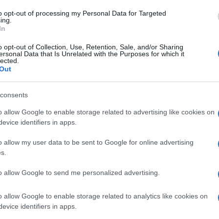
ler italiano originale del colosso streaming prodotto da
to opt-out of processing my Personal Data for Targeted
ing.
m. La terza stagione della serie sarà disponibile nel 20
In
ana trinità, Chiesa, Stato, Crimine, torna su Netflix per l’
o opt-out of Collection, Use, Retention, Sale, and/or Sharing
nizio nell’intento di raccontare i tre diversi mondi nell’
ersonal Data that Is Unrelated with the Purposes for which it
i due capitoli:
Aureliano (Alessandro Borghi), Spadi
lected.
Out
po Nigro)
, Samurai (Francesco Acquaroli), Adamo Dion
erini), Adelaide Anacleti (Paola Sotgiu), Angelica
consents
), Alice Cinaglia (Rosa Diletta Rossi), Cardinale Fioren
o allow Google to enable storage related to advertising like cookies on
turiero). Alla luce del tragico suicidio di Lele, inca
evice identifiers in apps.
ai crimini commessi, e dell’inaspettato
risveglio dal c
libri di potere tra tutti i personaggi vengono nuovament
o allow my user data to be sent to Google for online advertising
s.
ta tra le strade e i vicoli di Roma e provincia per
inale. La regia della terza stagione è di Arnaldo Catina
to allow Google to send me personalized advertising.
o Bonini, la sceneggiatura di Ezio Abbate, Fabrizio Bett
o allow Google to enable storage related to analytics like cookies on
evice identifiers in apps.