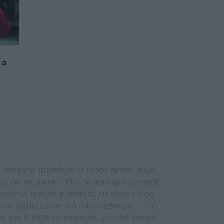
 a
i vengono pubblicati in modo diretto dagli
eresse del momento. Alcune immagini presenti
contenuti testuali pubblicati su questo blog
ommons Attribuzione 4.0 Internazionale — CC
che per finalità commerciali, purché venga