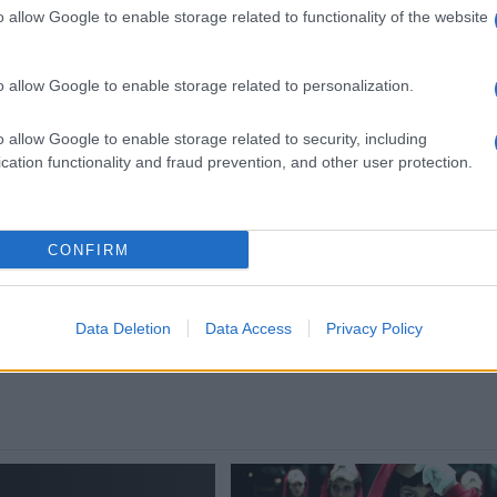
Successiva
o allow Google to enable storage related to functionality of the website
arme
L’elemosiniere del Papa: “Apriamo le
nostre case ai profughi”
o allow Google to enable storage related to personalization.
o allow Google to enable storage related to security, including
cation functionality and fraud prevention, and other user protection.
Ilary Blasi commossa su Netfli
 su
“Non credevo che mio marito
avesse fatto questo”
CONFIRM
3 anni fa
Data Deletion
Data Access
Privacy Policy