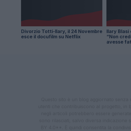
Divorzio Totti-Ilary, il 24 Novembre
Ilary Blas
esce il docufilm su Netflix
“Non cred
avesse fa
Questo sito è un blog aggiornato senza un
utenti che contribuiscono al progetto, in b
negli articoli potrebbero essere generate o
sono rilasciati, salvo diversa indicazione
BY 4.0**. È quindi consentita la condivis