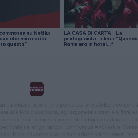
i commossa su Netflix:
LA CASA DI CARTA – La
evo che mio marito
protagonista Tokyo: “Quando
tto questo”
Roma ero in hotel…”
La Cronaca di Roma
 calendario fisso o una periodicità prestabilita. I contenut
ase alla loro disponibilità, agli argomenti trattati e all’int
 rielaborate tramite strumenti di intelligenza artificiale. I 
 specificata nei singoli articoli, con licenza **Creative C
ione, la riproduzione e la rielaborazione dei contenuti, an