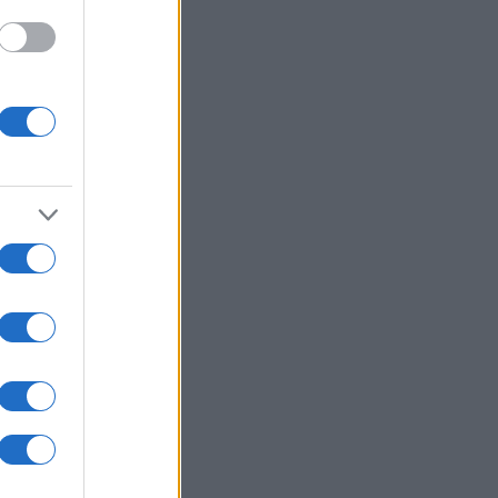
20 in
epico
arco
no
isi
zo
pace
oma
e
ri,
elli,