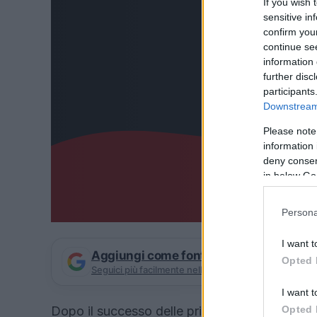
If you wish 
sensitive in
confirm you
continue se
information 
further disc
participants
Downstream 
Please note
information 
deny consent
in below Go
Persona
I want t
Aggiungi come fonte preferita su Goog
Opted 
Seguici più facilmente nelle notizie consigliate
I want t
Dopo il successo delle prime due stagioni, Netf
Opted 