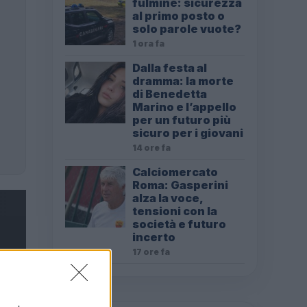
fulmine: sicurezza
al primo posto o
solo parole vuote?
1 ora fa
Dalla festa al
dramma: la morte
di Benedetta
Marino e l’appello
per un futuro più
sicuro per i giovani
14 ore fa
Calciomercato
Roma: Gasperini
alza la voce,
tensioni con la
società e futuro
incerto
17 ore fa