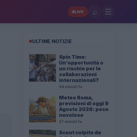
⌕
LIVE
ULTIME NOTIZIE
Spin Time:
Un’opportunità o
un rischio per le
collaborazioni
internazionali?
56 minuti fa
Meteo Roma,
previsioni di oggi 9
Agosto 2026: poco
nuvoloso
57 minuti fa
Scout colpito da