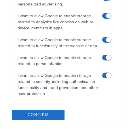
ACILIA – 19enne minacciava e picchiava il padre per
personalized advertising.
avere dei soldi: tenta di bruciare casa
I want to allow Google to enable storage
related to analytics like cookies on web or
device identifiers in apps.
I want to allow Google to enable storage
related to functionality of the website or app.
ACILIA 16enne ucciso da infarto: tragedia nel parco
giochi
I want to allow Google to enable storage
related to personalization.
I want to allow Google to enable storage
related to security, including authentication
functionality and fraud prevention, and other
user protection.
Acilia, inseguito nel parco ha un malore e muore:
denunciato un clochard
CONFIRM