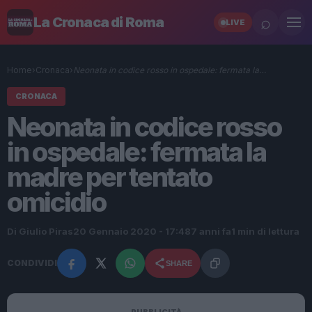
⌕
La Cronaca di Roma
LIVE
Home
›
Cronaca
›
Neonata in codice rosso in ospedale: fermata la…
CRONACA
Neonata in codice rosso
in ospedale: fermata la
madre per tentato
omicidio
Di Giulio Piras
20 Gennaio 2020 - 17:48
7 anni fa
1 min di lettura
CONDIVIDI
SHARE