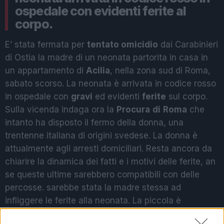
ospedale con evidenti ferite al
corpo.
E’ stata fermata per
tentato omicidio
dai Carabinieri
di Ostia la madre di un neonata partorita in casa in
un appartamento di
Acilia
, nella zona sud di Roma,
sabato scorso. La neonata è arrivata in codice rosso
in ospedale con
gravi
ed evidenti
ferite
sul corpo.
Sulla vicenda indaga ora la
Procura
di
Roma
che
intanto ha disposto il fermo della donna, una
trentenne italiana di origini svedese. La donna è
attualmente agli arresti domiciliari. Resta ancora da
chiarire la dinamica dei fatti e i motivi delle ferite, an
se queste ultime sarebbero compatibili con delle
percosse. sarebbe stata la madre stessa ad
infliggere le ferite alla neonata. La piccola è
ricoverata in gravi condizioni al Bambino Gesù di