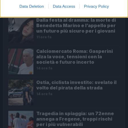
ULTIME NOTIZIE
Data Deletion
Data Access
Privacy Policy
Dalla festa al dramma: la morte di
Benedetta Marino e l’appello per
un futuro più sicuro per i giovani
11 ore fa
Calciomercato Roma: Gasperini
alza la voce, tensioni con la
società e futuro incerto
14 ore fa
Ostia, ciclista investito: svelato il
volto del pirata della strada
14 ore fa
Tragedia in spiaggia: un 72enne
annega a Fregene, troppi rischi
per i più vulnerabili