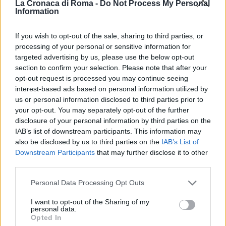
Roma.
La Cronaca di Roma -
Do Not Process My Personal
Information
INTANTO ROMA SECONDA AL MONDO PER ORE
If you wish to opt-out of the sale, sharing to third parties, or
PERSE NEL TRAFFICO>>>LEGGI QUI
processing of your personal or sensitive information for
targeted advertising by us, please use the below opt-out
SEGUICI SU FACEBOOK
section to confirm your selection. Please note that after your
opt-out request is processed you may continue seeing
interest-based ads based on personal information utilized by
POTREBBE INTERESSARTI
us or personal information disclosed to third parties prior to
your opt-out. You may separately opt-out of the further
ACILIA – 19enne minacciava e
disclosure of your personal information by third parties on the
picchiava il padre per avere dei
IAB’s list of downstream participants. This information may
soldi: tenta di bruciare casa
also be disclosed by us to third parties on the
IAB’s List of
5 anni fa
Downstream Participants
that may further disclose it to other
third parties.
ACILIA 16enne ucciso da infarto:
tragedia nel parco giochi
Please note that this website/app uses one or more Google
Personal Data Processing Opt Outs
5 anni fa
services and may gather and store information including but
not limited to your visit or usage behaviour. You may click to
I want to opt-out of the Sharing of my
personal data.
grant or deny consent to Google and its third-party tags to
SEGUICI SU TWITTER
Opted In
use your data for below specified purposes in below Google