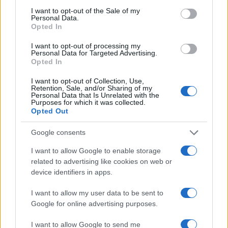
consent section.
I want to opt-out of the Sale of my
Personal Data.
Successiva
Precedente
Opted In
Coronavirus Cina –
Roma seconda
Min. Salute: “A
I want to opt-out of processing my
città al mondo per
Fiumicino
Personal Data for Targeted Advertising.
ore perse nel
monitorato chi
Opted In
traffico
arriva da Wuhan”
I want to opt-out of Collection, Use,
Retention, Sale, and/or Sharing of my
Personal Data that Is Unrelated with the
Purposes for which it was collected.
Tag:
Acilia
Opted Out
Google consents
ARTICOLI CORRELATI
I want to allow Google to enable storage
related to advertising like cookies on web or
device identifiers in apps.
I want to allow my user data to be sent to
Google for online advertising purposes.
I want to allow Google to send me