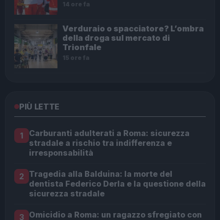
14 ore fa
Verduraio o spacciatore? L’ombra
della droga sul mercato di
Trionfale
15 ore fa
PIÙ LETTE
Carburanti adulterati a Roma: sicurezza
1
stradale a rischio tra indifferenza e
irresponsabilità
Tragedia alla Balduina: la morte del
2
dentista Federico Derla e la questione della
sicurezza stradale
Omicidio a Roma: un ragazzo sfregiato con
3