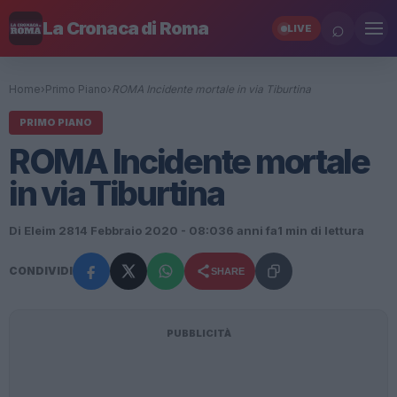
⌕
La Cronaca di Roma
LIVE
Home
›
Primo Piano
›
ROMA Incidente mortale in via Tiburtina
PRIMO PIANO
ROMA Incidente mortale
in via Tiburtina
Di Eleim 28
14 Febbraio 2020 - 08:03
6 anni fa
1 min di lettura
CONDIVIDI
SHARE
PUBBLICITÀ