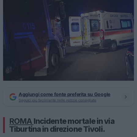
Aggiungi come fonte preferita su Google
Seguici più facilmente nelle notizie consigliate
ROMA
Incidente mortale in via
Tiburtina in direzione Tivoli.