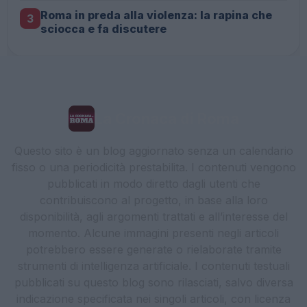
Roma in preda alla violenza: la rapina che
3
sciocca e fa discutere
La Cronaca di Roma
Questo sito è un blog aggiornato senza un calendario
fisso o una periodicità prestabilita. I contenuti vengono
pubblicati in modo diretto dagli utenti che
contribuiscono al progetto, in base alla loro
disponibilità, agli argomenti trattati e all’interesse del
momento. Alcune immagini presenti negli articoli
potrebbero essere generate o rielaborate tramite
strumenti di intelligenza artificiale. I contenuti testuali
pubblicati su questo blog sono rilasciati, salvo diversa
indicazione specificata nei singoli articoli, con licenza