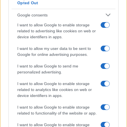
Opted Out
Google consents
I want to allow Google to enable storage
Ultim’ora, Roma Tiburtina, aggressione a una donna
related to advertising like cookies on web or
davanti al Mc Donald’s
device identifiers in apps.
I want to allow my user data to be sent to
Google for online advertising purposes.
I want to allow Google to send me
personalized advertising.
Velletri, incidente sul lavoro: perde la vita un operaio
I want to allow Google to enable storage
related to analytics like cookies on web or
device identifiers in apps.
I want to allow Google to enable storage
related to functionality of the website or app.
Morte Kobe Bryant: le cause dell’incidente
I want to allow Google to enable storage