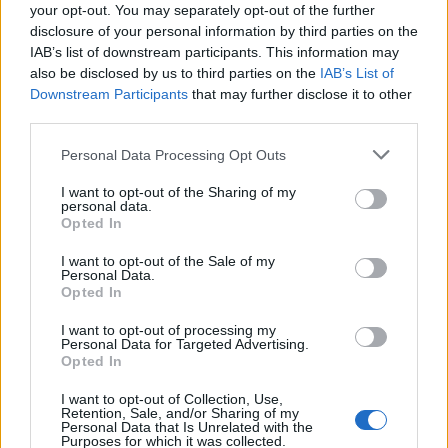
your opt-out. You may separately opt-out of the further
disclosure of your personal information by third parties on the
POTREBBE INTERESSARTI
IAB’s list of downstream participants. This information may
also be disclosed by us to third parties on the
IAB’s List of
Downstream Participants
that may further disclose it to other
Ultim’ora, Roma Tiburtina,
aggressione a una donna davanti
third parties.
al Mc Donald’s
Please note that this website/app uses one or more Google
Personal Data Processing Opt Outs
5 anni fa
services and may gather and store information including but
Velletri, incidente sul lavoro:
not limited to your visit or usage behaviour. You may click to
I want to opt-out of the Sharing of my
perde la vita un operaio
personal data.
grant or deny consent to Google and its third-party tags to
Opted In
5 anni fa
use your data for below specified purposes in below Google
consent section.
I want to opt-out of the Sale of my
Personal Data.
Opted In
Tag:
incidente mortale
tiburtina
I want to opt-out of processing my
Personal Data for Targeted Advertising.
Opted In
ARTICOLI CORRELATI
I want to opt-out of Collection, Use,
Retention, Sale, and/or Sharing of my
Personal Data that Is Unrelated with the
Purposes for which it was collected.