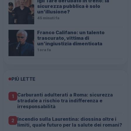
Igli Tare derubato in treno: la
sicurezza pubblica è solo
un’illusione?
45 minuti fa
Franco Califano: un talento
trascurato, vittima di
un’ingiustizia dimenticata
1 ora fa
PIÙ LETTE
Carburanti adulterati a Roma: sicurezza
1
stradale a rischio tra indifferenza e
irresponsabilità
Incendio sulla Laurentina: diossina oltre i
2
limiti, quale futuro per la salute dei romani?