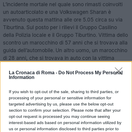
L’incidente mortale nel quale sono rimasti coinvolti
un autoarticolato e una Volkswagen Sharan è
avvenuto questa mattina alle ore 5.05 circa su via
Tiburtina. Sul posto per i rilievi il Gruppo Casilino
della Polizia locale e il Gruppo Tiburtino. Vittima dello
scontro un marocchino di 57 anni che si trovava alla
guida dell’automobile. Un altro uomo, un marocchino
di 28 anni, che si trovava in auto con la vittima
trasportato in codice rosso all’ospedale Sandro
La Cronaca di Roma -
Do Not Process My Personal
Pertini.
Information
SEGUICI SU TWITTER
If you wish to opt-out of the sale, sharing to third parties, or
processing of your personal or sensitive information for
targeted advertising by us, please use the below opt-out
Precedente
Successiva
section to confirm your selection. Please note that after your
ROMA ANTICA La
MONTEFIASCONE
opt-out request is processed you may continue seeing
Festa di San
La ‘Festa Di
interest-based ads based on personal information utilized by
Valentino
Carnevale’
us or personal information disclosed to third parties prior to