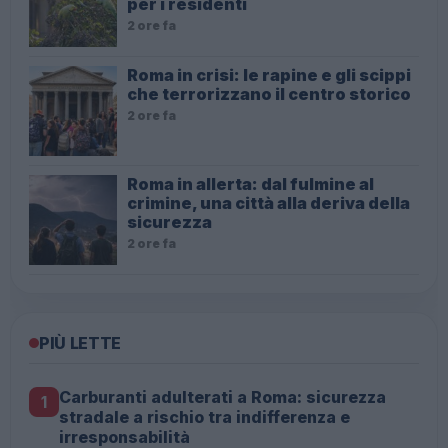
per i residenti
2 ore fa
Roma in crisi: le rapine e gli scippi
che terrorizzano il centro storico
2 ore fa
Roma in allerta: dal fulmine al
crimine, una città alla deriva della
sicurezza
2 ore fa
PIÙ LETTE
Carburanti adulterati a Roma: sicurezza
1
stradale a rischio tra indifferenza e
irresponsabilità