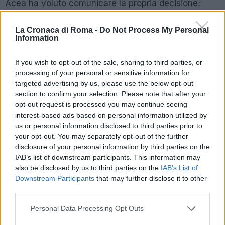
Acea ha voluto comunicare la propria decisione
:
“Con riferimento all’emergenza Coronavirus, in
attesa di specifici provvedimenti da parte del
La Cronaca di Roma -
Do Not Process My Personal
Information
Governo e delle Autorità di Regolazione, il gruppo
Acea ha disposto la sospensione delle attività di
If you wish to opt-out of the sale, sharing to third parties, or
distacco energetico e del servizio idrico su tutto il
processing of your personal or sensitive information for
territorio. Inoltre, rinvia il pagamento delle bollette
targeted advertising by us, please use the below opt-out
per i clienti in difficoltà economica. Maggiori
section to confirm your selection. Please note that after your
opt-out request is processed you may continue seeing
informazioni sui siti www.gruppo.acea.it e
interest-based ads based on personal information utilized by
www.acea.it”.
us or personal information disclosed to third parties prior to
your opt-out. You may separately opt-out of the further
SEGUICI SU FACEBOOK
disclosure of your personal information by third parties on the
IAB’s list of downstream participants. This information may
also be disclosed by us to third parties on the
IAB’s List of
POTREBBE INTERESSARTI
Downstream Participants
that may further disclose it to other
third parties.
Ama in difficoltà, Acea pronta ad
Please note that this website/app uses one or more Google
Personal Data Processing Opt Outs
acquisirla?
services and may gather and store information including but
7 anni fa