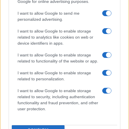
Google for online advertising purposes.
I want to allow Google to send me
personalized advertising.
I want to allow Google to enable storage
related to analytics like cookies on web or
Ama in difficoltà, Acea pronta ad acquisirla?
device identifiers in apps.
I want to allow Google to enable storage
related to functionality of the website or app.
I want to allow Google to enable storage
related to personalization.
Bolletta record emessa per errore: anziana muore
I want to allow Google to enable storage
per lo spavento
related to security, including authentication
functionality and fraud prevention, and other
user protection.