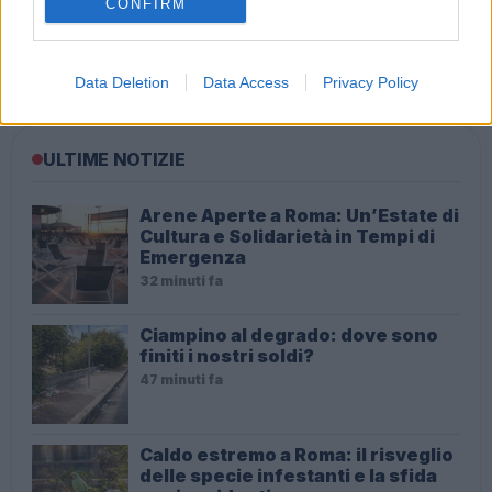
CONFIRM
ROMA Stop servizio idrico il 28 giugno: le zone
interessate
Data Deletion
Data Access
Privacy Policy
ULTIME NOTIZIE
Arene Aperte a Roma: Un’Estate di
Cultura e Solidarietà in Tempi di
Emergenza
32 minuti fa
Ciampino al degrado: dove sono
finiti i nostri soldi?
47 minuti fa
Caldo estremo a Roma: il risveglio
delle specie infestanti e la sfida