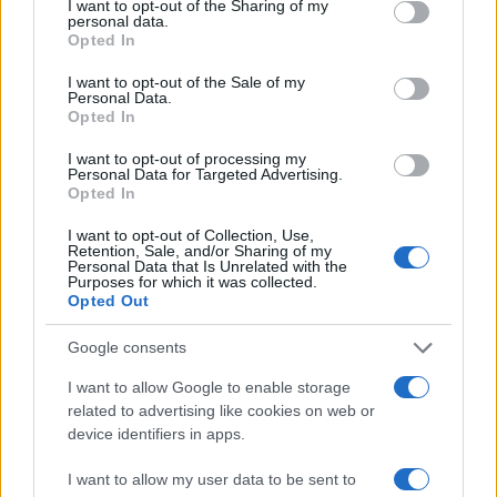
not limited to your visit or usage behaviour. You may click to
I want to opt-out of the Sharing of my
personal data.
Bolletta record emessa per
grant or deny consent to Google and its third-party tags to
Opted In
errore: anziana muore per lo
use your data for below specified purposes in below Google
spavento
consent section.
I want to opt-out of the Sale of my
3 anni fa
Personal Data.
Opted In
I want to opt-out of processing my
PROPOSTA M5S
Personal Data for Targeted Advertising.
Opted In
Successiva
I want to opt-out of Collection, Use,
Precedente
Luciana
Retention, Sale, and/or Sharing of my
Proposta M5S: ​
Personal Data that Is Unrelated with the
Lamorgese:
Purposes for which it was collected.
”Requisiamo la
“Pronti a nuove
Opted Out
sanità privata”
scelte coraggiose”
Google consents
Tag:
I want to allow Google to enable storage
Acea
bollette
related to advertising like cookies on web or
device identifiers in apps.
ARTICOLI CORRELATI
I want to allow my user data to be sent to