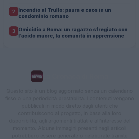
Incendio al Trullo: paura e caos in un
2
condominio romano
Omicidio a Roma: un ragazzo sfregiato con
3
l’acido muore, la comunità in apprensione
La Cronaca di Roma
Questo sito è un blog aggiornato senza un calendario
fisso o una periodicità prestabilita. I contenuti vengono
pubblicati in modo diretto dagli utenti che
contribuiscono al progetto, in base alla loro
disponibilità, agli argomenti trattati e all’interesse del
momento. Alcune immagini presenti negli articoli
potrebbero essere generate o rielaborate tramite