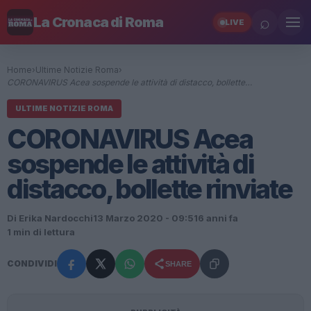
⌕
La Cronaca di Roma
LIVE
Home
›
Ultime Notizie Roma
›
CORONAVIRUS Acea sospende le attività di distacco, bollette…
ULTIME NOTIZIE ROMA
CORONAVIRUS Acea
sospende le attività di
distacco, bollette rinviate
Di Erika Nardocchi
13 Marzo 2020 - 09:51
6 anni fa
1 min di lettura
CONDIVIDI
SHARE