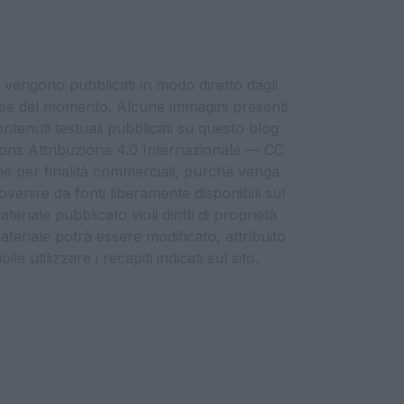
i vengono pubblicati in modo diretto dagli
eresse del momento. Alcune immagini presenti
contenuti testuali pubblicati su questo blog
ommons Attribuzione 4.0 Internazionale — CC
che per finalità commerciali, purché venga
ovenire da fonti liberamente disponibili sul
eriale pubblicato violi diritti di proprietà
materiale potrà essere modificato, attribuito
e utilizzare i recapiti indicati sul sito.