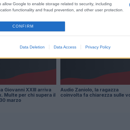
opa
supera il limite. Dal 30 marzo
o allow Google to enable storage related to security, including
3 anni fa
cation functionality and fraud prevention, and other user protection.
CONFIRM
Data Deletion
Data Access
Privacy Policy
ia Giovanni XXIII arriva
Audio Zaniolo, la ragazza
x. Multe per chi supera il
coinvolta fa chiarezza sulle v
l 30 marzo