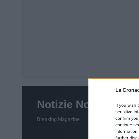
La Cronac
If you wish 
sensitive in
confirm you
continue se
information 
further disc