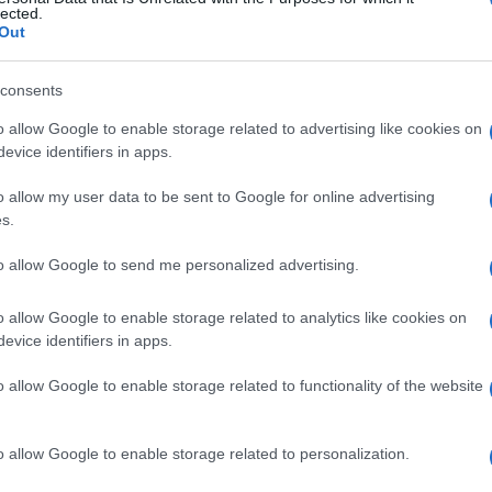
lected.
aver dichiarato
Out
n siamo qui per chiudere gli spread. Questa non è la
trumenti e altri attori per interventi su questi aspetti”.
consents
a di Milano a -18%. Un crollo mai visto prima.
o allow Google to enable storage related to advertising like cookies on
Bce doveva aiutarci, ma non solo non ci ha aiutati, ma h
evice identifiers in apps.
 nella storia della nostra repubblica. Sono d’accordo co
stacoli.”
o allow my user data to be sent to Google for online advertising
s.
to allow Google to send me personalized advertising.
Successiva
ICINO
GROTTAFERRATA 420^ edizione della
Fiera Nazionale
o allow Google to enable storage related to analytics like cookies on
evice identifiers in apps.
o allow Google to enable storage related to functionality of the website
a
Alla Galleria Giovanni XXIII
o allow Google to enable storage related to personalization.
io
arriva l’autovelox. Multe per c