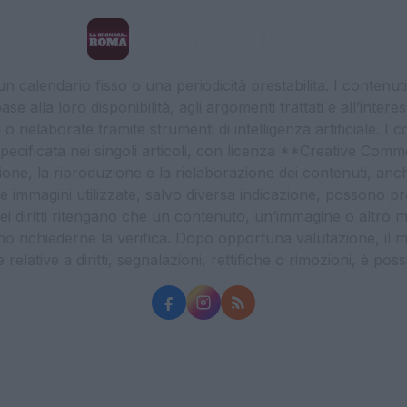
La Cronaca di Roma
 calendario fisso o una periodicità prestabilita. I contenut
ase alla loro disponibilità, agli argomenti trattati e all’int
 rielaborate tramite strumenti di intelligenza artificiale. I 
 specificata nei singoli articoli, con licenza **Creative C
ione, la riproduzione e la rielaborazione dei contenuti, an
. Le immagini utilizzate, salvo diversa indicazione, possono pr
ei diritti ritengano che un contenuto, un’immagine o altro mat
ssono richiederne la verifica. Dopo opportuna valutazione, il 
lative a diritti, segnalazioni, rettifiche o rimozioni, è possibil