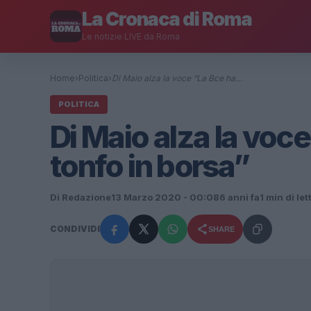
La Cronaca di Roma
Le notizie LIVE da Roma
Home
›
Politica
›
Di Maio alza la voce “La Bce ha…
POLITICA
Di Maio alza la voce
tonfo in borsa”
Di Redazione
13 Marzo 2020 - 00:08
6 anni fa
1 min di let
CONDIVIDI
SHARE