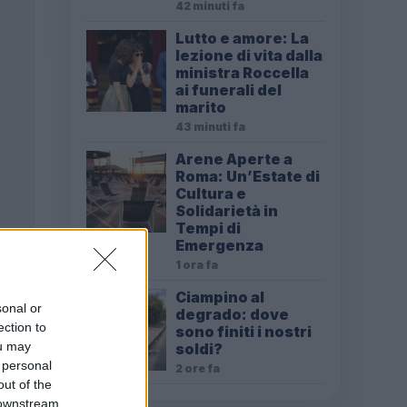
42 minuti fa
Lutto e amore: La
lezione di vita dalla
ministra Roccella
ai funerali del
marito
43 minuti fa
Arene Aperte a
Roma: Un’Estate di
Cultura e
Solidarietà in
Tempi di
Emergenza
1 ora fa
Ciampino al
sonal or
degrado: dove
ection to
sono finiti i nostri
ou may
soldi?
 personal
2 ore fa
out of the
 downstream