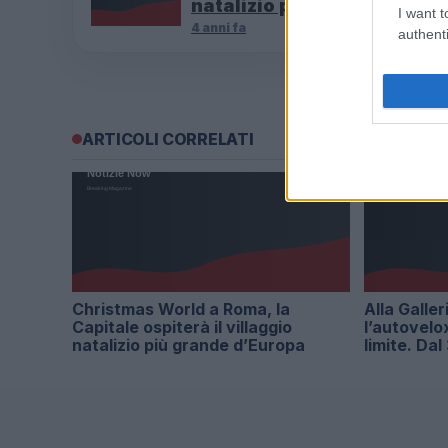
natalizio più grande d’Eur
I want t
4 anni fa
authenti
ARTICOLI CORRELATI
Christmas World a Roma, la
Alla Galler
Capitale ospiterà il villaggio
l’autovelo
natalizio più grande d’Europa
limite. Da