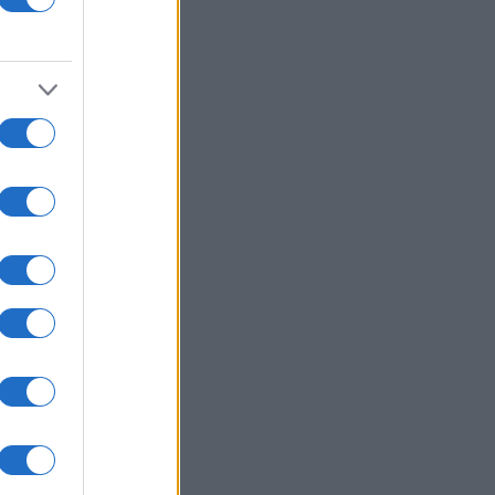
a
n
hi