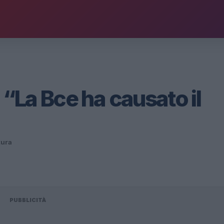
 “La Bce ha causato il
tura
PUBBLICITÀ