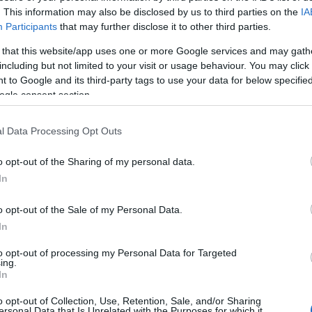
. This information may also be disclosed by us to third parties on the
IA
Participants
that may further disclose it to other third parties.
 that this website/app uses one or more Google services and may gath
including but not limited to your visit or usage behaviour. You may click 
 to Google and its third-party tags to use your data for below specifi
ogle consent section.
l Data Processing Opt Outs
o opt-out of the Sharing of my personal data.
In
o opt-out of the Sale of my Personal Data.
In
le
to opt-out of processing my Personal Data for Targeted
ing.
In
o opt-out of Collection, Use, Retention, Sale, and/or Sharing
i esteri Luigi Di Maio ha attaccato la Banca centrale eur
ersonal Data that Is Unrelated with the Purposes for which it