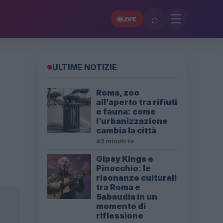
⌕
LIVE
ULTIME NOTIZIE
Roma, zoo
all’aperto tra rifiuti
e fauna: come
l’urbanizzazione
cambia la città
42 minuti fa
Gipsy Kings e
Pinocchio: le
risonanze culturali
tra Roma e
Sabaudia in un
momento di
riflessione