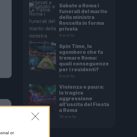
Sabato a Roma i
funerali del marito
della ministra
Roccella in forma
privata
9 ore fa
Spin Time, lo
sgombero che fa
tremare Roma:
quali conseguenze
per i residenti?
9 ore fa
Violenza e paura:
la tragica
aggressione
all’uscita del Fiesta
a Roma
10 ore fa
sonal or