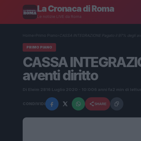
La Cronaca di Roma
Le notizie LIVE da Roma
Home
›
Primo Piano
›
CASSA INTEGRAZIONE Pagato il 97% degli aven
PRIMO PIANO
CASSA INTEGRAZION
aventi diritto
Di Eleim 28
16 Luglio 2020 - 10:00
6 anni fa
2 min di lettu
CONDIVIDI
SHARE