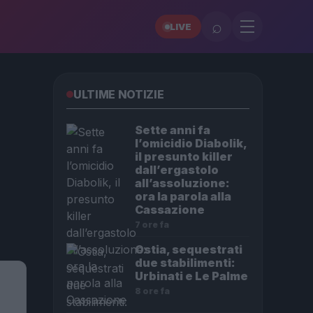
⌕
LIVE
ULTIME NOTIZIE
Sette anni fa
l’omicidio Diabolik,
il presunto killer
dall’ergastolo
all’assoluzione:
ora la parola alla
Cassazione
7 ore fa
Ostia, sequestrati
due stabilimenti:
Urbinati e Le Palme
8 ore fa