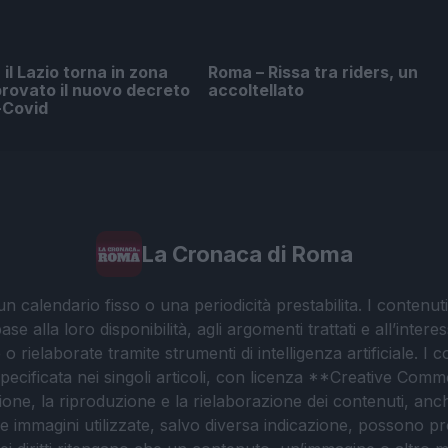
il Lazio torna in zona
Roma – Rissa tra riders, un
rovato il nuovo decreto
accoltellato
-Covid
La Cronaca di Roma
 calendario fisso o una periodicità prestabilita. I contenut
ase alla loro disponibilità, agli argomenti trattati e all’int
 rielaborate tramite strumenti di intelligenza artificiale. I 
 specificata nei singoli articoli, con licenza **Creative C
ione, la riproduzione e la rielaborazione dei contenuti, an
. Le immagini utilizzate, salvo diversa indicazione, possono pr