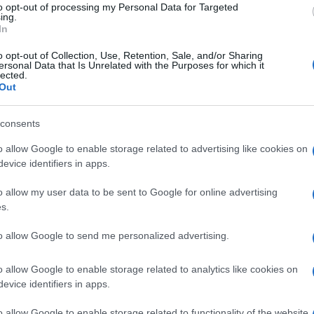
ante l’emergenza. In un contesto di piena emergenza le
to opt-out of processing my Personal Data for Targeted
ing.
no accelerate ma il sovraccarico di domande e pratiche
In
 integrazioni salariali per 5,5 miliardi di lavoratori, 
o opt-out of Collection, Use, Retention, Sale, and/or Sharing
i è occupato di altri strumenti ordinari di sostegno al
ersonal Data that Is Unrelated with the Purposes for which it
lected.
 le fragilità dell’assetto degli ammortizzatori ponendoc
Out
consents
e a tutti i lavoratori dipendenti la tutela con una cope
o allow Google to enable storage related to advertising like cookies on
raggiungere un universalismo delle misure di sostegno
evice identifiers in apps.
eve essere universale è al contempo permettere di
o allow my user data to be sent to Google for online advertising
 ministero è stata formata una commissione che dovrà
s.
r vita a una riforma che veda la luce nel più breve te
e parti sociali con l’obiettivo di giungere in tempi ra
to allow Google to send me personalized advertising.
on escluda nessuno”
.
o allow Google to enable storage related to analytics like cookies on
evice identifiers in apps.
Successiva
ATAC Nuove assunzioni in arrivo: ecco i
o allow Google to enable storage related to functionality of the website