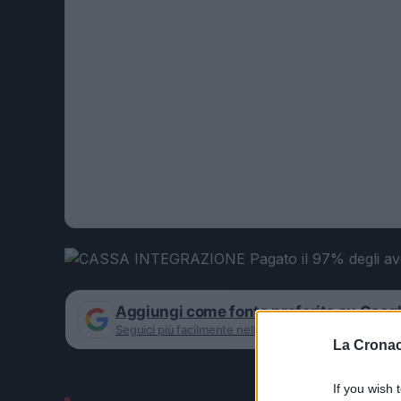
Aggiungi come fonte preferita su Goog
Seguici più facilmente nelle notizie consigliate
La Cronac
If you wish 