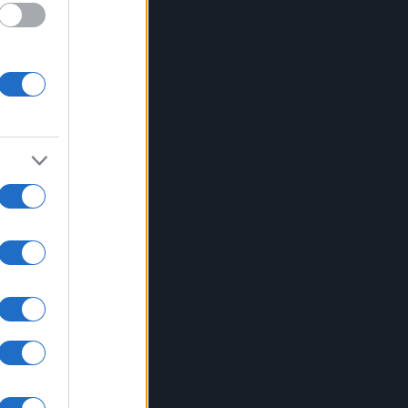
 è
con
i di
rtura
 al
mpo
pidi