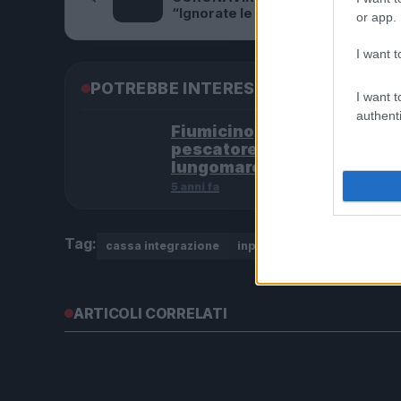
“Ignorate le richieste di aiuto
or app.
dell’Italia”
I want t
POTREBBE INTERESSARTI
I want t
authenti
Fiumicino, squalo attacca 
pescatore: attimi di terrore
lungomare romano
5 anni fa
Tag:
cassa integrazione
inps
ultime-notizie
ARTICOLI CORRELATI