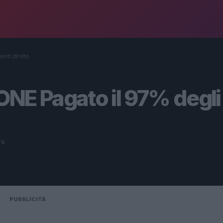
ti diritto
E Pagato il 97% degli
ra
PUBBLICITÀ