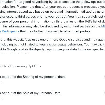
enti diritto alla cassa
formation for targeted advertising by us, please use the below opt-out s
r selection. Please note that after your opt-out request is processed y
stro del Lavoro, Nunzia
eing interest-based ads based on personal information utilized by us or
disclosed to third parties prior to your opt-out. You may separately opt-
ti in base ai numeri forniti
losure of your personal information by third parties on the IAB’s list of
. This information may also be disclosed by us to third parties on the
IA
Participants
that may further disclose it to other third parties.
 that this website/app uses one or more Google services and may gath
li aventi diritto alla cassa integrazione. Sono invece
including but not limited to your visit or usage behaviour. You may click 
 to Google and its third-party tags to use your data for below specifi
hanno ricevuto un pagamento. Al 9 luglio sono perven
ogle consent section.
ilioni sono quelle autorizzate, mentre 79.000 quelle
tate sono 109.000. L’indice di autorizzazione di dom
l Data Processing Opt Outs
ettuati (al 7 luglio) sono 3,1 milioni i lavoratori per c
le. Di questi poco più 3 milioni pagate mentre quelle
o opt-out of the Sharing of my personal data.
tale di 3,1 milioni di pagamento delle prestazioni
In
li.
o opt-out of the Sale of my Personal Data.
In
o sforzo per tutelare i lavoratori. L’Inps ha dovuto