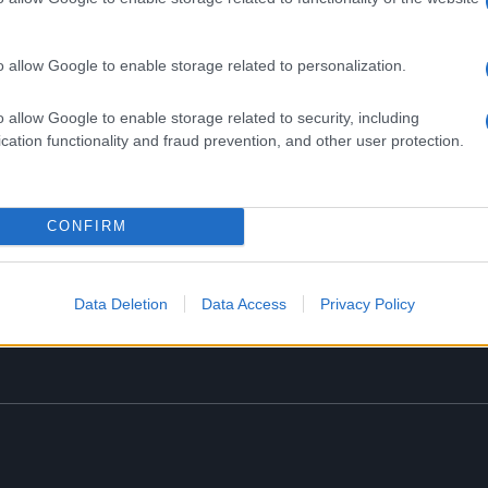
posti disponibili
o allow Google to enable storage related to personalization.
o allow Google to enable storage related to security, including
cation functionality and fraud prevention, and other user protection.
un
UFFICIALE: il Lazio torna in zo
 sul
rossa. Approvato il nuovo
decreto legge anti-Covid
CONFIRM
5 anni fa
Data Deletion
Data Access
Privacy Policy