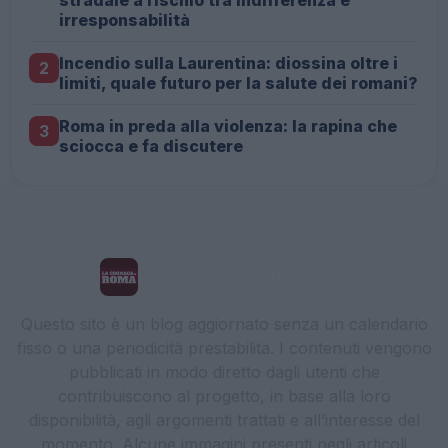
stradale a rischio tra indifferenza e
irresponsabilità
Incendio sulla Laurentina: diossina oltre i
2
limiti, quale futuro per la salute dei romani?
Roma in preda alla violenza: la rapina che
3
sciocca e fa discutere
La Cronaca di Roma
Questo sito è un blog aggiornato senza un calendario
fisso o una periodicità prestabilita. I contenuti vengono
pubblicati in modo diretto dagli utenti che
contribuiscono al progetto, in base alla loro
disponibilità, agli argomenti trattati e all’interesse del
momento. Alcune immagini presenti negli articoli