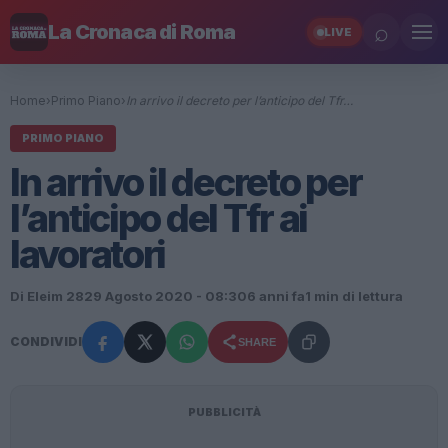
⌕
La Cronaca di Roma
LIVE
Home
›
Primo Piano
›
In arrivo il decreto per l’anticipo del Tfr…
PRIMO PIANO
In arrivo il decreto per
l’anticipo del Tfr ai
lavoratori
Di Eleim 28
29 Agosto 2020 - 08:30
6 anni fa
1 min di lettura
CONDIVIDI
SHARE
PUBBLICITÀ