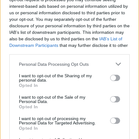
contro Matteo
Flavio Briatore
interest-based ads based on personal information utilized by
Salvini: “È un
sarà dimesso oggi
us or personal information disclosed to third parties prior to
guappo”
your opt-out. You may separately opt-out of the further
disclosure of your personal information by third parties on the
IAB’s list of downstream participants. This information may
POTREBBE INTERESSARTI
also be disclosed by us to third parties on the
IAB’s List of
Downstream Participants
that may further disclose it to other
third parties.
Fiumicino, squalo attacca un
pescatore: attimi di terrore sul
Please note that this website/app uses one or more Google
lungomare romano
Personal Data Processing Opt Outs
services and may gather and store information including but
5 anni fa
not limited to your visit or usage behaviour. You may click to
I want to opt-out of the Sharing of my
UFFICIALE: il Lazio torna in zona
personal data.
grant or deny consent to Google and its third-party tags to
rossa. Approvato il nuovo
Opted In
use your data for below specified purposes in below Google
decreto legge anti-Covid
consent section.
I want to opt-out of the Sale of my
5 anni fa
Personal Data.
Opted In
Tag:
I want to opt-out of processing my
ultime-notizie
Personal Data for Targeted Advertising.
Opted In