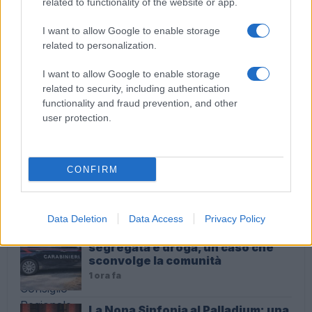
related to functionality of the website or app.
I want to allow Google to enable storage
related to personalization.
Roma – Rissa tra riders, un accoltellato
I want to allow Google to enable storage
related to security, including authentication
functionality and fraud prevention, and other
user protection.
ULTIME NOTIZIE
Sicurezza, Anivp: “Bene la
CONFIRM
proposta di legge presentata da
Consiglio Regionale Lazio”
1 minuto fa
Data Deletion
Data Access
Privacy Policy
Ladispoli sotto choc: donna
segregata e droga, un caso che
sconvolge la comunità
1 ora fa
La Nona Sinfonia al Palladium: una