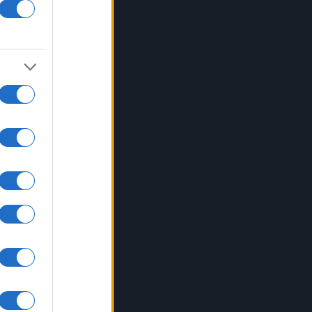
rna
entre
a.
ito
na