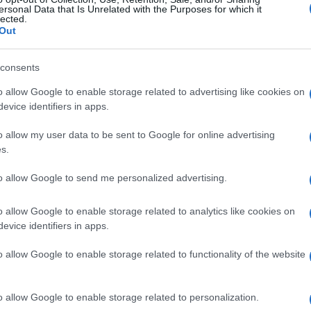
ariato San Giovanni, diretto da Mauro Baroni, hanno
ersonal Data that Is Unrelated with the Purposes for which it
lected.
, in via Taranto, dopo aver danneggiato la vetrata este
Out
ndo gli agenti sono arrivati sul posto lo hanno trovato m
 Lo straniero all’atto del controllo ha opposto resistenz
consents
olta bloccato e accompagnato negli uffici di polizia è fin
o allow Google to enable storage related to advertising like cookies on
evice identifiers in apps.
TORI SANITARI IN TUTA A 40°”
o allow my user data to be sent to Google for online advertising
s.
to allow Google to send me personalized advertising.
Successiva
In possesso di cocaina non si ferma
all’alt della polizia
o allow Google to enable storage related to analytics like cookies on
evice identifiers in apps.
o allow Google to enable storage related to functionality of the website
un
UFFICIALE: il Lazio torna in zo
o allow Google to enable storage related to personalization.
 sul
rossa. Approvato il nuovo