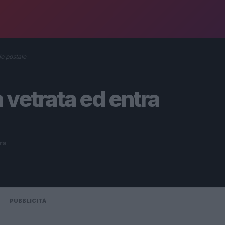
io postale
vetrata ed entra
ura
PUBBLICITÀ