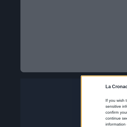
La Cronac
If you wish 
sensitive in
confirm you
continue se
information 