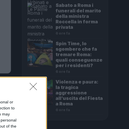
Sabato a Roma i
funerali del marito
della ministra
Roccella in forma
privata
6 ore fa
Spin Time, lo
sgombero che fa
tremare Roma:
quali conseguenze
per i residenti?
6 ore fa
Violenza e paura:
la tragica
aggressione
all’uscita del Fiesta
sonal or
a Roma
ection to
6 ore fa
ou may
 personal
out of the