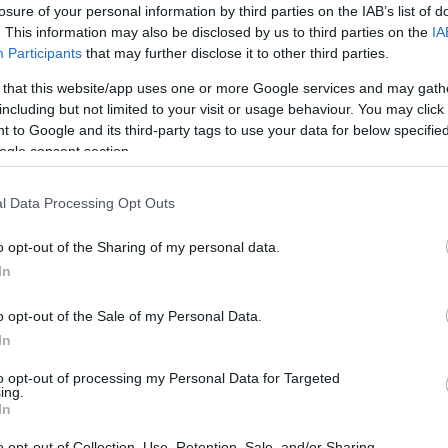
losure of your personal information by third parties on the IAB’s list of
. This information may also be disclosed by us to third parties on the
IA
Participants
that may further disclose it to other third parties.
 that this website/app uses one or more Google services and may gath
including but not limited to your visit or usage behaviour. You may click 
 to Google and its third-party tags to use your data for below specifi
ogle consent section.
l Data Processing Opt Outs
o opt-out of the Sharing of my personal data.
In
o opt-out of the Sale of my Personal Data.
le
In
to opt-out of processing my Personal Data for Targeted
ing.
cio postale.
In
o opt-out of Collection, Use, Retention, Sale, and/or Sharing