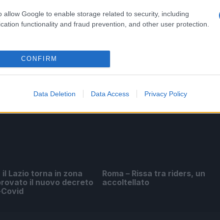
decreto legge anti-Covid
o allow Google to enable storage related to security, including
5 anni fa
cation functionality and fraud prevention, and other user protection.
CONFIRM
Data Deletion
Data Access
Privacy Policy
il Lazio torna in zona
Roma – Rissa tra riders, un
rovato il nuovo decreto
accoltellato
-Covid