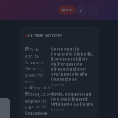
⌕
LIVE
ULTIME NOTIZIE
Sette anni fa
l’omicidio Diabolik,
il presunto killer
dall’ergastolo
all’assoluzione:
ora la parola alla
Cassazione
4 ore fa
Ostia, sequestrati
due stabilimenti:
Urbinati e Le Palme
5 ore fa