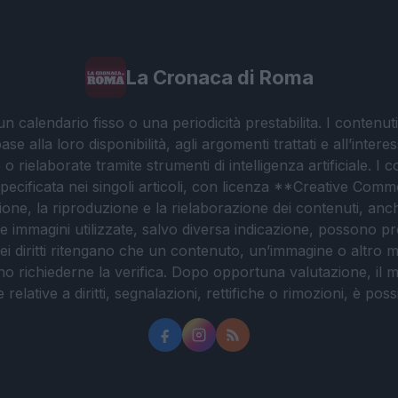
La Cronaca di Roma
 calendario fisso o una periodicità prestabilita. I contenut
ase alla loro disponibilità, agli argomenti trattati e all’int
 rielaborate tramite strumenti di intelligenza artificiale. I 
 specificata nei singoli articoli, con licenza **Creative C
ione, la riproduzione e la rielaborazione dei contenuti, an
. Le immagini utilizzate, salvo diversa indicazione, possono pr
ei diritti ritengano che un contenuto, un’immagine o altro mat
ssono richiederne la verifica. Dopo opportuna valutazione, il 
lative a diritti, segnalazioni, rettifiche o rimozioni, è possibil