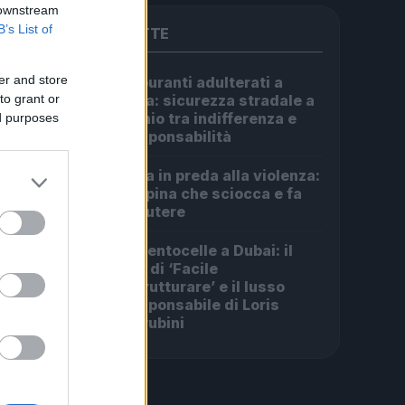
 downstream
B’s List of
PIÙ LETTE
er and store
Carburanti adulterati a
1
Roma: sicurezza stradale a
to grant or
rischio tra indifferenza e
ed purposes
irresponsabilità
Roma in preda alla violenza:
2
la rapina che sciocca e fa
discutere
Da Centocelle a Dubai: il
3
crac di ‘Facile
Ristrutturare’ e il lusso
irresponsabile di Loris
Cherubini