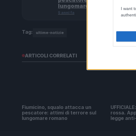
lungomare romano
I want t
5 anni fa
authenti
Tag:
ultime-notizie
ARTICOLI CORRELATI
Fiumicino, squalo attacca un
UFFICIALE: 
pescatore: attimi di terrore sul
rossa. App
lungomare romano
legge anti