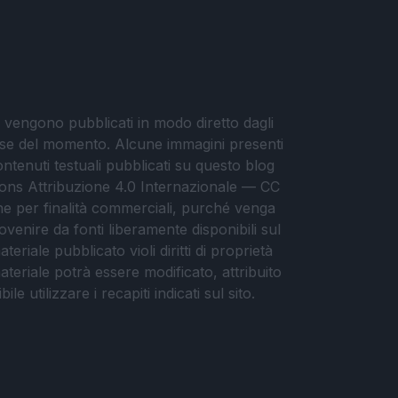
i vengono pubblicati in modo diretto dagli
eresse del momento. Alcune immagini presenti
contenuti testuali pubblicati su questo blog
ommons Attribuzione 4.0 Internazionale — CC
che per finalità commerciali, purché venga
ovenire da fonti liberamente disponibili sul
eriale pubblicato violi diritti di proprietà
materiale potrà essere modificato, attribuito
e utilizzare i recapiti indicati sul sito.