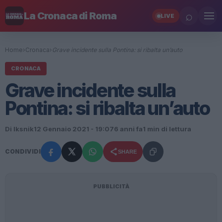
⌕
La Cronaca di Roma
LIVE
Home
›
Cronaca
›
Grave incidente sulla Pontina: si ribalta un’auto
CRONACA
Grave incidente sulla
Pontina: si ribalta un’auto
Di Iksnik
12 Gennaio 2021 - 19:07
6 anni fa
1 min di lettura
CONDIVIDI
SHARE
PUBBLICITÀ