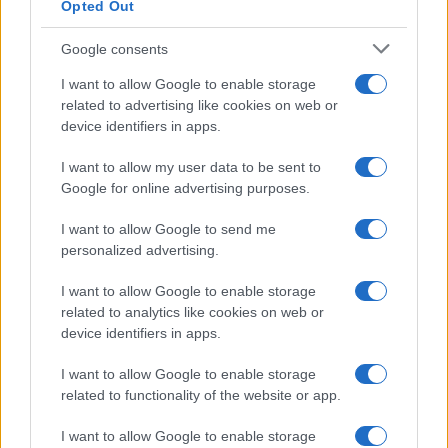
Opted Out
Fiumicino, squalo attacca un pescatore: attimi di
Google consents
terrore sul lungomare romano
I want to allow Google to enable storage
related to advertising like cookies on web or
device identifiers in apps.
I want to allow my user data to be sent to
Google for online advertising purposes.
UFFICIALE: il Lazio torna in zona rossa. Approvato il
I want to allow Google to send me
nuovo decreto legge anti-Covid
personalized advertising.
I want to allow Google to enable storage
related to analytics like cookies on web or
device identifiers in apps.
I want to allow Google to enable storage
Roma – Rissa tra riders, un accoltellato
related to functionality of the website or app.
I want to allow Google to enable storage