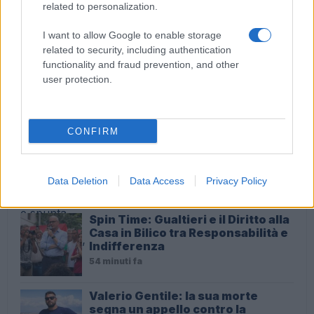
related to personalization.
ULTIME NOTIZIE
I want to allow Google to enable storage
related to security, including authentication
Orlandi-Gregori, in Commissione
functionality and fraud prevention, and other
una conoscente di Mirella: il
user protection.
mistero del numero telefonico e
spunta un ‘Alessandro’
45 minuti fa
CONFIRM
Crollo di intonaco al Mercato del
Tufello: un campanello d’allarme
per la sicurezza degli anziani a
Roma?
Data Deletion
Data Access
Privacy Policy
54 minuti fa
Spin Time: Gualtieri e il Diritto alla
Casa in Bilico tra Responsabilità e
Indifferenza
54 minuti fa
Valerio Gentile: la sua morte
segna un appello contro la