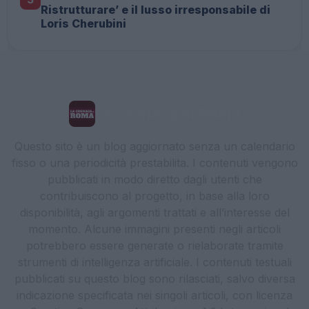
Ristrutturare’ e il lusso irresponsabile di
Loris Cherubini
La Cronaca di Roma
Questo sito è un blog aggiornato senza un calendario
fisso o una periodicità prestabilita. I contenuti vengono
pubblicati in modo diretto dagli utenti che
contribuiscono al progetto, in base alla loro
disponibilità, agli argomenti trattati e all’interesse del
momento. Alcune immagini presenti negli articoli
potrebbero essere generate o rielaborate tramite
strumenti di intelligenza artificiale. I contenuti testuali
pubblicati su questo blog sono rilasciati, salvo diversa
indicazione specificata nei singoli articoli, con licenza