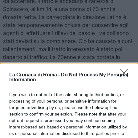
da accertare. Il fatto è accaduto all’altezza di
Spinaceto, al km 14, e una donna di 73 anni è
rimasta ferita. La carreggiata in direzione Latina è
stata temporaneamente chiusa per consentire agli
agenti di effettuare i rilievi del caso e i veicoli sono
stati deviati sulla complanare. Ciò ha causato alcuni
rallentamenti, ma il tratto interessato è stato poi
riaperto al traffico. La 73enne è stata portata in
codice rosso in ospedale.
La Cronaca di Roma -
Do Not Process My Personal
Information
Precedente
Successiva
Precipita dal
ROMA In arrivo il
If you wish to opt-out of the sale, sharing to third parties, or
quarto piano:
nuovo
processing of your personal or sensitive information for
giovane in gravi
regolamento per i
condizioni
rifiuti
targeted advertising by us, please use the below opt-out
section to confirm your selection. Please note that after your
opt-out request is processed you may continue seeing
interest-based ads based on personal information utilized by
POTREBBE INTERESSARTI
us or personal information disclosed to third parties prior to