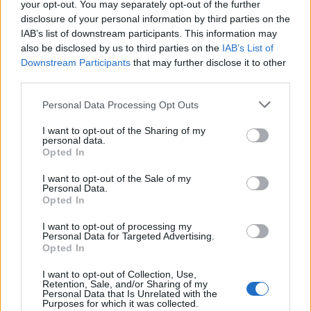
your opt-out. You may separately opt-out of the further
Fiumicino, squalo attacca un
disclosure of your personal information by third parties on the
pescatore: attimi di terrore sul
IAB’s list of downstream participants. This information may
lungomare romano
also be disclosed by us to third parties on the
IAB’s List of
5 anni fa
Downstream Participants
that may further disclose it to other
third parties.
UFFICIALE: il Lazio torna in zona
rossa. Approvato il nuovo
Please note that this website/app uses one or more Google
Personal Data Processing Opt Outs
decreto legge anti-Covid
services and may gather and store information including but
5 anni fa
not limited to your visit or usage behaviour. You may click to
I want to opt-out of the Sharing of my
personal data.
grant or deny consent to Google and its third-party tags to
Opted In
use your data for below specified purposes in below Google
Tag:
Incidente stradale
Pontina
ultime-notizie
consent section.
I want to opt-out of the Sale of my
Personal Data.
Opted In
ARTICOLI CORRELATI
I want to opt-out of processing my
Personal Data for Targeted Advertising.
Opted In
I want to opt-out of Collection, Use,
Retention, Sale, and/or Sharing of my
Personal Data that Is Unrelated with the
Purposes for which it was collected.