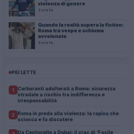
violenza di genere
3 ore fa
Quando la realtà supera la fiction:
Roma tra vespe e schiuma
avvelenata
4 ore fa
PIÙ LETTE
Carburanti adulterati a Roma: sicurezza
1
stradale a rischio tra indifferenza e
irresponsabilità
Roma in preda alla violenza: la rapina che
2
sciocca e fa discutere
Da Centocelle a Dubai: il crac di ‘Facile
3