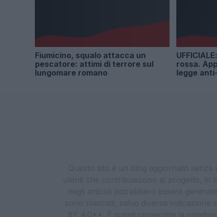
Fiumicino, squalo attacca un
UFFICIALE: 
pescatore: attimi di terrore sul
rossa. App
lungomare romano
legge anti
Questo sito è un blog aggiornato senza un
utenti che contribuiscono al progetto, in b
negli articoli potrebbero essere generate o
sono rilasciati, salvo diversa indicazione
BY 4.0**. È quindi consentita la condivis