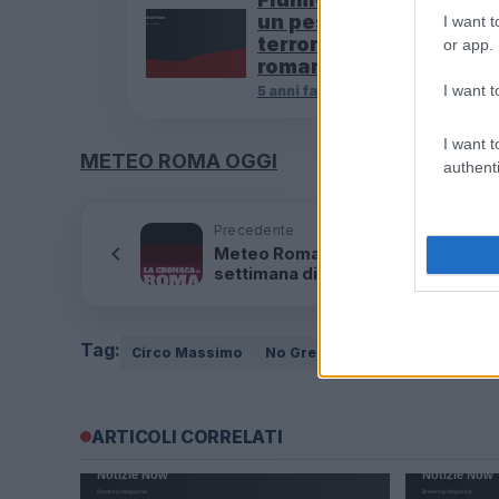
un pescatore: attimi di
I want t
terrore sul lungomare
or app.
romano
I want t
5 anni fa
I want t
METEO ROMA OGGI
authenti
Precedente
Meteo Roma oggi, attesa una
settimana di temporali
Tag:
Circo Massimo
No Green pass
No vax
Selv
ARTICOLI CORRELATI