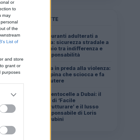
sonal or
ection to
ou may
PIÙ LETTE
 personal
out of the
 downstream
Carburanti adulterati a
1
B’s List of
Roma: sicurezza stradale a
rischio tra indifferenza e
irresponsabilità
er and store
to grant or
Roma in preda alla violenza:
2
ed purposes
la rapina che sciocca e fa
discutere
Da Centocelle a Dubai: il
3
crac di ‘Facile
Ristrutturare’ e il lusso
irresponsabile di Loris
Cherubini