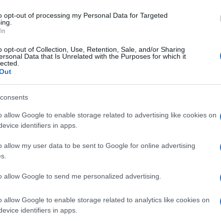
to opt-out of processing my Personal Data for Targeted
ing.
a ed opinionista a Ballando con le Stelle ha denunciato
In
assimo da parte di alcuni no vax : “
Ieri sono andata al
o opt-out of Collection, Use, Retention, Sale, and/or Sharing
x con cappello, occhiali, mascherina. Nessuno sape
ersonal Data that Is Unrelated with the Purposes for which it
rché è qui oggi?” sono stata aggredita in ogni modo
lected.
Out
consents
 manifestazione no vax con cappello, occhiali,
r il solo fatto di chiedere “perché è qui oggi?” sono
o allow Google to enable storage related to advertising like cookies on
evice identifiers in apps.
enuncerò). Presto il video integrale su
Yg6MvmP8
o allow my user data to be sent to Google for online advertising
s.
ia)
November 21, 2021
to allow Google to send me personalized advertising.
o allow Google to enable storage related to analytics like cookies on
evice identifiers in apps.
cca
UFFICIALE: il Lazio torna in