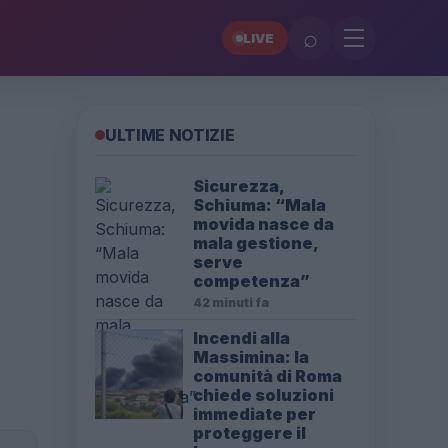
⌕
LIVE
ULTIME NOTIZIE
Sicurezza,
Schiuma: “Mala
movida nasce da
mala gestione,
serve
competenza”
42 minuti fa
Incendi alla
Massimina: la
comunità di Roma
chiede soluzioni
immediate per
proteggere il