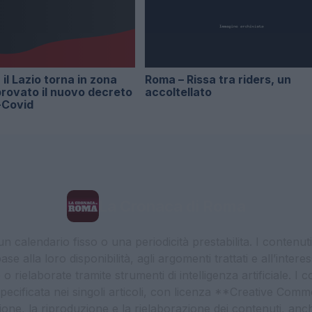
il Lazio torna in zona
Roma – Rissa tra riders, un
rovato il nuovo decreto
accoltellato
-Covid
La Cronaca di Roma
 calendario fisso o una periodicità prestabilita. I contenut
ase alla loro disponibilità, agli argomenti trattati e all’int
 rielaborate tramite strumenti di intelligenza artificiale. I 
 specificata nei singoli articoli, con licenza **Creative C
ione, la riproduzione e la rielaborazione dei contenuti, an