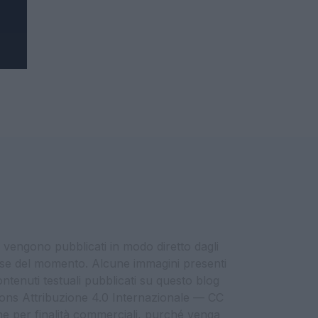
i vengono pubblicati in modo diretto dagli
eresse del momento. Alcune immagini presenti
contenuti testuali pubblicati su questo blog
ommons Attribuzione 4.0 Internazionale — CC
che per finalità commerciali, purché venga