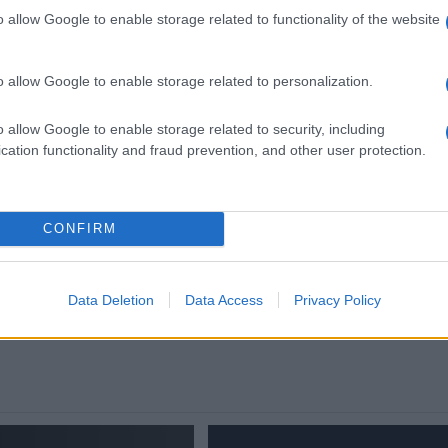
zona rossa. Approvato il
o allow Google to enable storage related to functionality of the website
nuovo decreto legge anti-
Covid
o allow Google to enable storage related to personalization.
5 anni fa
o allow Google to enable storage related to security, including
cation functionality and fraud prevention, and other user protection.
Successiva
Varriale Stalking, il giornalista va a
CONFIRM
processo: “Prove schiaccianti”
Data Deletion
Data Access
Privacy Policy
aggia Lucarelli
ultime-notizie