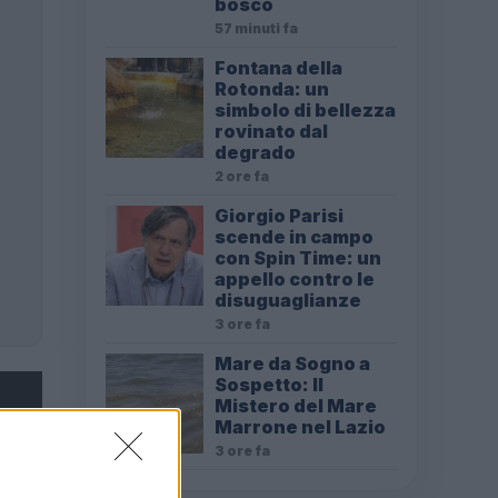
bosco
57 minuti fa
Fontana della
Rotonda: un
simbolo di bellezza
rovinato dal
degrado
2 ore fa
Giorgio Parisi
scende in campo
con Spin Time: un
appello contro le
disuguaglianze
3 ore fa
Mare da Sogno a
Sospetto: Il
Mistero del Mare
Marrone nel Lazio
3 ore fa