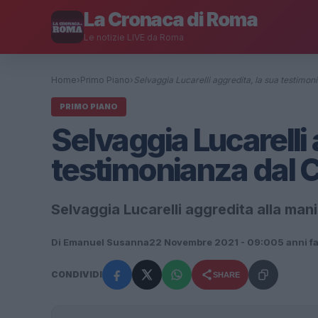
La Cronaca di Roma
Le notizie LIVE da Roma
Home
›
Primo Piano
›
Selvaggia Lucarelli aggredita, la sua testimo
PRIMO PIANO
Selvaggia Lucarelli 
testimonianza dal 
Selvaggia Lucarelli aggredita alla ma
Di Emanuel Susanna
22 Novembre 2021 - 09:00
5 anni f
CONDIVIDI
SHARE