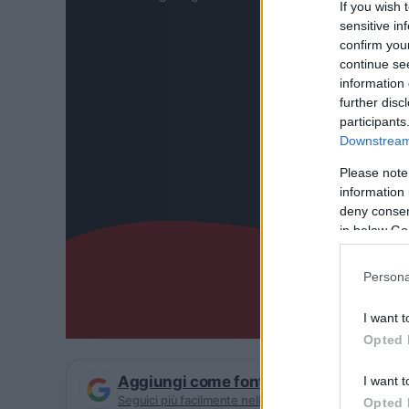
If you wish 
sensitive in
confirm you
continue se
information 
further disc
participants
Downstream 
Please note
information 
deny consent
in below Go
Persona
I want t
Opted 
Aggiungi come fonte preferita su Goog
I want t
Seguici più facilmente nelle notizie consigliate
Opted 