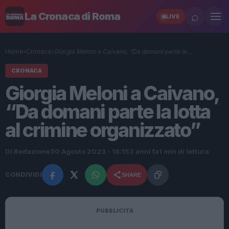
⌕
La Cronaca di Roma
LIVE
Home
›
Cronaca
›
Giorgia Meloni a Caivano, “Da domani parte la…
CRONACA
Giorgia Meloni a Caivano,
“Da domani parte la lotta
al crimine organizzato”
Di Redazione
30 Agosto 2023 - 18:15
3 anni fa
1 min di lettura
CONDIVIDI
SHARE
PUBBLICITÀ