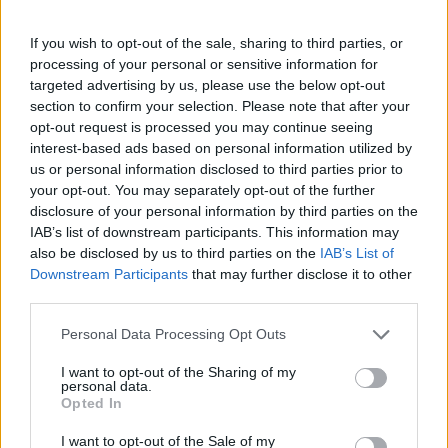
Amputata gamba giovane
aggredito machete
If you wish to opt-out of the sale, sharing to third parties, or
2 anni fa
processing of your personal or sensitive information for
targeted advertising by us, please use the below opt-out
CRONACA – Sorelle trovate
senza vita in casa, è successo a
section to confirm your selection. Please note that after your
San Lorenzo
opt-out request is processed you may continue seeing
interest-based ads based on personal information utilized by
5 anni fa
us or personal information disclosed to third parties prior to
your opt-out. You may separately opt-out of the further
“
Giorgia Meloni a Caivano
per dire anche che chi
disclosure of your personal information by third parties on the
IAB’s list of downstream participants. This information may
pensa che le minacce ci spaventino ha capito
also be disclosed by us to third parties on the
IAB’s List of
malissimo, piuttosto fossi nei panni dei camorristi
Downstream Participants
that may further disclose it to other
temerei per la loro sorte futura perché per loro, in
third parties.
Campania come altrove, non ci sarà più un domani”
.
Please note that this website/app uses one or more Google
Personal Data Processing Opt Outs
services and may gather and store information including but
Leggi la Cronaca di Roma
not limited to your visit or usage behaviour. You may click to
I want to opt-out of the Sharing of my
personal data.
grant or deny consent to Google and its third-party tags to
Opted In
use your data for below specified purposes in below Google
Successiva
Precedente
consent section.
A Torrenova riapre
I want to opt-out of the Sale of my
Rocco Siffredi