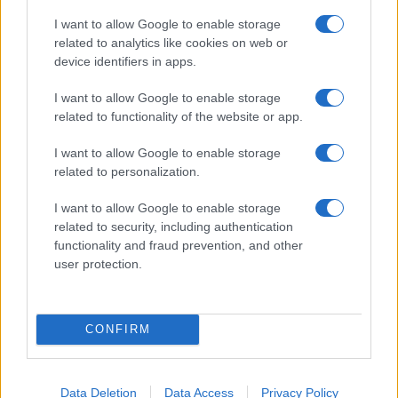
I want to allow Google to enable storage
related to analytics like cookies on web or
device identifiers in apps.
I want to allow Google to enable storage
CRONACA – Sorelle trovate senza vita in casa, è
successo a San Lorenzo
related to functionality of the website or app.
I want to allow Google to enable storage
related to personalization.
I want to allow Google to enable storage
related to security, including authentication
functionality and fraud prevention, and other
Stupro a Palermo: ecco le nuove agghiaccianti
user protection.
conversazioni
CONFIRM
ULTIME NOTIZIE
Data Deletion
Data Access
Privacy Policy
Tragedia alla Balduina: la morte