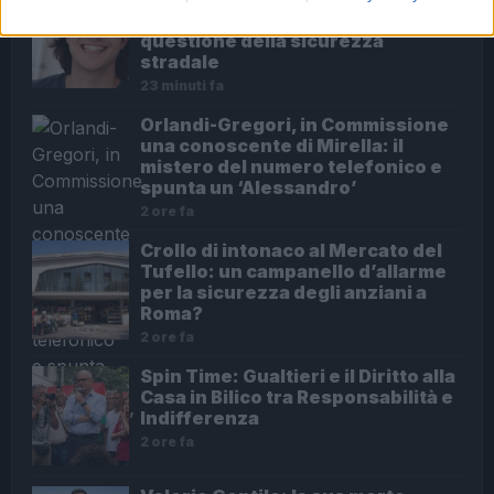
del dentista Federico Derla e la
questione della sicurezza
stradale
23 minuti fa
Orlandi-Gregori, in Commissione
una conoscente di Mirella: il
mistero del numero telefonico e
spunta un ‘Alessandro’
2 ore fa
Crollo di intonaco al Mercato del
Tufello: un campanello d’allarme
per la sicurezza degli anziani a
Roma?
2 ore fa
Spin Time: Gualtieri e il Diritto alla
Casa in Bilico tra Responsabilità e
Indifferenza
2 ore fa