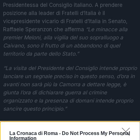
Presidentessa del Consiglio italiano. A prendere
posizione alla leader di Fratelli d’Italia è il
vicepresidente vicario di Fratelli d’Italia in Senato,
Raffaele Speranzon che afferma
“Le minacce alla
premier Meloni, alla vigilia del suo sopralluogo a
Caivano, sono il frutto di un abbandono di quel
territorio da parte dello Stato.”
“La visita del Presidente del Consiglio intende proprio
lanciare un segnale preciso in questo senso, d’ora in
avanti non sarà più la Camorra a dettare legge, è
giunta l’ora di dichiarare guerra al crimine
organizzato e la presenza di domani intende proprio
sancire questo principio.”
POTREBBE INTERESSARTI
La Cronaca di Roma -
Do Not Process My Personal
Information