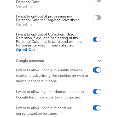
Personal Data.
la chiesa di San
Arisa, ritorno di
Opted In
Clemente.
fiamma? L’attore ci
Torneranno messe
(ri)prova con la
I want to opt-out of processing my
e matrimoni su via
Personal Data for Targeted Advertising.
cantante (FOTO)
Casilina
Opted In
I want to opt-out of Collection, Use,
Retention, Sale, and/or Sharing of my
Tag:
cronaca
Giorgia Meloni
Personal Data that Is Unrelated with the
Purposes for which it was collected.
Opted Out
ARTICOLI CORRELATI
Google consents
I want to allow Google to enable storage
related to advertising like cookies on web or
device identifiers in apps.
I want to allow my user data to be sent to
Google for online advertising purposes.
Amputata gamba giovane aggredito machete
I want to allow Google to send me
personalized advertising.