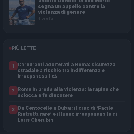
Valerio Gentile: la sua morte
segna un appello contro la
violenza di genere
4 ore fa
PIÙ LETTE
Carburanti adulterati a Roma: sicurezza
1
stradale a rischio tra indifferenza e
irresponsabilità
Roma in preda alla violenza: la rapina che
2
sciocca e fa discutere
Da Centocelle a Dubai: il crac di ‘Facile
3
Ristrutturare’ e il lusso irresponsabile di
Loris Cherubini