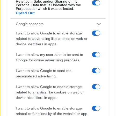
Retention, Sale, and/or Sharing of my
Personal Data that Is Unrelated with the
Purposes for which it was collected.
Opted Out
Google consents
I want to allow Google to enable storage
related to advertising like cookies on web or
Amputata gamba giovane aggredito machete
device identifiers in apps.
I want to allow my user data to be sent to
Google for online advertising purposes.
I want to allow Google to send me
personalized advertising.
Paola Perego in tv: malore in diretta, cosa è
successo?
I want to allow Google to enable storage
related to analytics like cookies on web or
device identifiers in apps.
I want to allow Google to enable storage
related to functionality of the website or app.