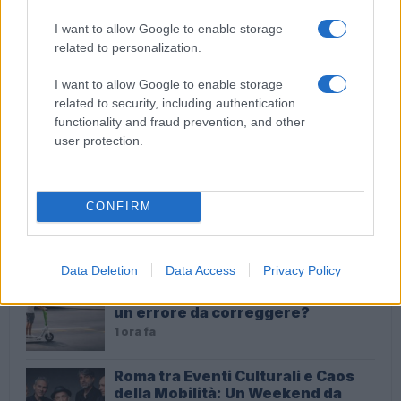
I want to allow Google to enable storage
Google sospende le immagini di Gemini AI dopo i
related to personalization.
soldati tedeschi sbagliati
I want to allow Google to enable storage
related to security, including authentication
functionality and fraud prevention, and other
ULTIME NOTIZIE
user protection.
Furto di cibo in un supermercato:
un grido disperato dalla crisi
CONFIRM
sociale
8 minuti fa
Data Deletion
Data Access
Privacy Policy
Roma ferma i monopattini: una
scelta che rivoluziona la mobilità o
un errore da correggere?
1 ora fa
Roma tra Eventi Culturali e Caos
della Mobilità: Un Weekend da