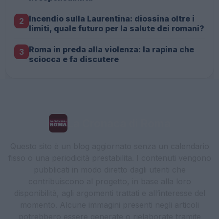
Incendio sulla Laurentina: diossina oltre i
2
limiti, quale futuro per la salute dei romani?
Roma in preda alla violenza: la rapina che
3
sciocca e fa discutere
La Cronaca di Roma
Questo sito è un blog aggiornato senza un calendario
fisso o una periodicità prestabilita. I contenuti vengono
pubblicati in modo diretto dagli utenti che
contribuiscono al progetto, in base alla loro
disponibilità, agli argomenti trattati e all’interesse del
momento. Alcune immagini presenti negli articoli
potrebbero essere generate o rielaborate tramite