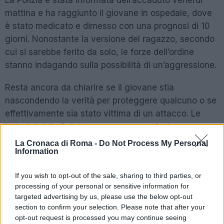
mattina e ha raggiunto il giovane in ospedale, dove
è stato medicato e dimesso con una prognosi di 10
giorni. Nonostante la versione del ragazzo, secondo
cui si sarebbe ferito da solo, le forze dell’ordine
stanno indagando sulla possibilità di un’aggressione.
Resta ancora da chiarire se il giovane stia
nascondendo la verità per proteggere qualcuno o se
effettivamente sia stato vittima di un attacco. Le
indagini della Polizia proseguono per far luce su
questo misterioso episodio.
La Cronaca di Roma -
Do Not Process My Personal
Information
POTREBBE INTERESSARTI
If you wish to opt-out of the sale, sharing to third parties, or
processing of your personal or sensitive information for
targeted advertising by us, please use the below opt-out
Amputata gamba giovane
aggredito machete
section to confirm your selection. Please note that after your
opt-out request is processed you may continue seeing
2 anni fa