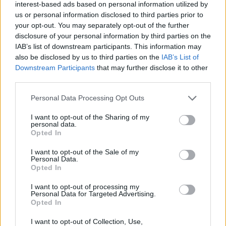
interest-based ads based on personal information utilized by
Paola Perego in tv: malore in
us or personal information disclosed to third parties prior to
diretta, cosa è successo?
your opt-out. You may separately opt-out of the further
2 anni fa
disclosure of your personal information by third parties on the
IAB’s list of downstream participants. This information may
also be disclosed by us to third parties on the
IAB’s List of
Se desideri approfondire ulteriormente l’argomento,
Downstream Participants
that may further disclose it to other
puoi trovare ulteriori dettagli sulla notizia
qui
.
third parties.
Please note that this website/app uses one or more Google
Personal Data Processing Opt Outs
Precedente
Successiva
services and may gather and store information including but
A Corso Trieste
Nevicate anche a
not limited to your visit or usage behaviour. You may click to
I want to opt-out of the Sharing of my
personal data.
prove di trazione
quote collinari, in
grant or deny consent to Google and its third-party tags to
Opted In
per messa in
arrivo temporali al
use your data for below specified purposes in below Google
sicurezza dei pini
Centro-Nord
consent section.
I want to opt-out of the Sale of my
Personal Data.
Opted In
Tag:
News
I want to opt-out of processing my
Personal Data for Targeted Advertising.
Opted In
ARTICOLI CORRELATI
I want to opt-out of Collection, Use,