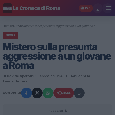
⌕
La Cronaca di Roma
LIVE
Home
›
News
›
Mistero sulla presunta aggressione a un giovane a…
NEWS
Mistero sulla presunta
aggressione a un giovane
a Roma
Di Davide Sperati
25 Febbraio 2024 - 18:44
2 anni fa
1 min di lettura
CONDIVIDI
SHARE
PUBBLICITÀ