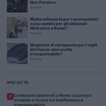
Non Perdere
2 ore fa
Multa milionaria per i monopattini:
cosa cambia per gli abbonati
Metrebus a Roma?
2 ore fa
Magliette di cartapesta per i vigili
del fuoco: una scelta
irresponsabile?
2 ore fa
PIÙ LETTE
Carburanti adulterati a Roma: sicurezza
1
stradale a rischio tra indifferenza e
irresponsabilità