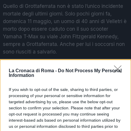
Quello di Grottaferrata non è stato l’unico incidente
mortale degli ultimi giorni. Solo pochi giorni fa,
domenica 11 maggio, un uomo di 40 anni di Velletri è
morto dopo essere caduto con il suo scooter
Yamaha T-Max su viale John Fitzgerald Kennedy,
sempre a Grottaferrata. Anche per lui i soccorsi non
sono riusciti a salvarlo.
La giornata del 14 maggio è stata davvero tragica.
La Cronaca di Roma -
Do Not Process My Personal
Durante la notte, a Roma, un altro uomo è morto in
Information
un incidente. Si chiamava Maurizio Panatta, aveva
59 anni e faceva il fornaio. Stava andando a lavoro
If you wish to opt-out of the sale, sharing to third parties, or
quando, in piazza San Giovanni Battista de La Salle,
processing of your personal or sensitive information for
targeted advertising by us, please use the below opt-out
si è scontrato con un mezzo dell’Esercito. È stato
section to confirm your selection. Please note that after your
portato d’urgenza in ospedale, ma è morto poco
opt-out request is processed you may continue seeing
dopo.
interest-based ads based on personal information utilized by
us or personal information disclosed to third parties prior to