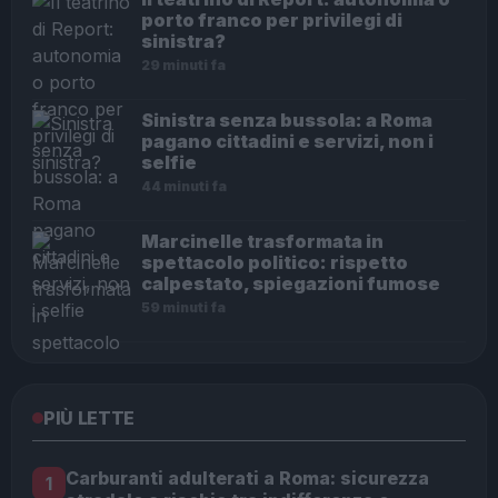
porto franco per privilegi di
sinistra?
29 minuti fa
Sinistra senza bussola: a Roma
pagano cittadini e servizi, non i
selfie
44 minuti fa
Marcinelle trasformata in
spettacolo politico: rispetto
calpestato, spiegazioni fumose
59 minuti fa
PIÙ LETTE
Carburanti adulterati a Roma: sicurezza
1