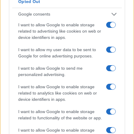
Opted Out
l’adozione di tecnologie avanzate per il monitoraggio
del traffico e l’introduzione di norme più rigide per la
Google consents
sicurezza stradale.
I want to allow Google to enable storage
related to advertising like cookies on web or
La prevenzione è l’unica via per ridurre il numero
device identifiers in apps.
delle vittime e garantire che la strada torni ad essere
un luogo sicuro per tutti.
I want to allow my user data to be sent to
Google for online advertising purposes.
Precedente
I want to allow Google to send me
Allarmante
Successiva
personalized advertising.
rapporto Eurispes
Tentato
2024. L’uomo
investimento
I want to allow Google to enable storage
nettamente in crisi
contro Cicalone:
related to analytics like cookies on web or
rispetto alla
intimidazioni dopo
device identifiers in apps.
donna. Il
le inchieste in
matrimonio è una
metro VIDEO
I want to allow Google to enable storage
trappola?
related to functionality of the website or app.
I want to allow Google to enable storage
Tag:
grottaferrata
Incidente stradale