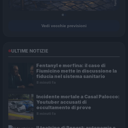
Vedi vecchie previsioni
ULTIME NOTIZIE
Fentanyl e morfina: il caso di
Fiumicino mette in discussione la
fiducia nel sistema sanitario
8 minuti fa
Incidente mortale a Casal Palocco:
Youtuber accusati di
occultamento di prove
8 minuti fa
Il teatrino di Report: autonomia o