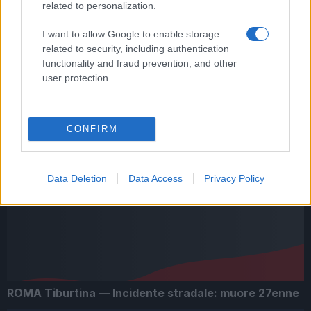
related to personalization.
I want to allow Google to enable storage
related to security, including authentication
ARTICOLI CORRELATI
functionality and fraud prevention, and other
user protection.
CONFIRM
Viale Jonio, scontro fra uno scooter e un camion,
Data Deletion
Data Access
Privacy Policy
perde la vita 52enne
ROMA Tiburtina — Incidente stradale: muore 27enne