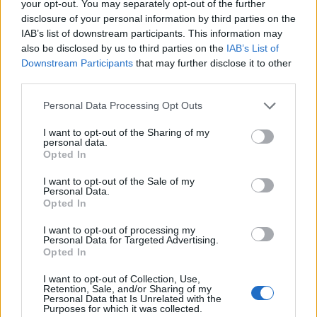
Sempre lo stesso giorno, a Tor San Lorenzo, è morto
your opt-out. You may separately opt-out of the further
disclosure of your personal information by third parties on the
Dario Antonini, un uomo di 47 anni di Ardea. La sua
IAB’s list of downstream participants. This information may
moto, una Honda CBR, si è scontrata con un’auto.
also be disclosed by us to third parties on the
IAB’s List of
Anche per lui non c’è stato nulla da fare.
Downstream Participants
that may further disclose it to other
third parties.
La sicurezza sulle strade del Lazio.
Please note that this website/app uses one or more Google
Personal Data Processing Opt Outs
services and may gather and store information including but
Con questi ultimi incidenti, il numero delle persone
not limited to your visit or usage behaviour. You may click to
I want to opt-out of the Sharing of my
personal data.
morte sulle strade di Roma e provincia da inizio anno
grant or deny consent to Google and its third-party tags to
Opted In
use your data for below specified purposes in below Google
è salito a 42. Il continuo aumento delle vittime della
consent section.
I want to opt-out of the Sale of my
strada a Roma e provincia è un fenomeno che non
Personal Data.
può essere ignorato e richiede una riflessione sulle
Opted In
strategie di intervento: dalla sensibilizzazione dei
I want to opt-out of processing my
conducenti alla necessità di migliorare la qualità
Personal Data for Targeted Advertising.
Opted In
delle strade e dei sistemi di controllo del traffico.
I want to opt-out of Collection, Use,
È fondamentale che le autorità locali collaborino per
Retention, Sale, and/or Sharing of my
Personal Data that Is Unrelated with the
realizzare misure preventive più incisive, come
Purposes for which it was collected.