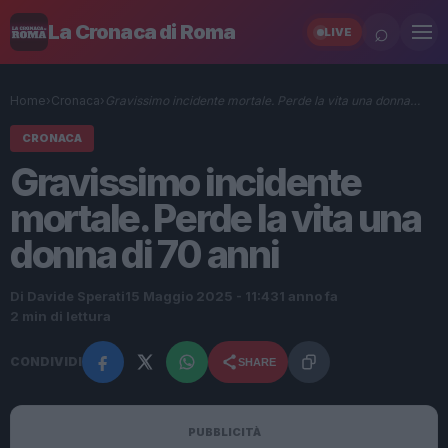
⌕
La Cronaca di Roma
LIVE
Home
›
Cronaca
›
Gravissimo incidente mortale. Perde la vita una donna…
CRONACA
Gravissimo incidente
mortale. Perde la vita una
donna di 70 anni
Di Davide Sperati
15 Maggio 2025 - 11:43
1 anno fa
2 min di lettura
CONDIVIDI
SHARE
PUBBLICITÀ