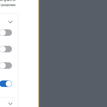
ed purposes
rire
ni di
,8%
61,7%
ave
ra il