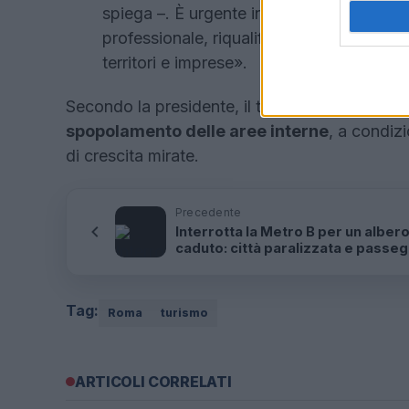
spiega –. È urgente investire in politiche
professionale, riqualifichino i percorsi sco
territori e imprese».
Secondo la presidente, il turismo rurale rapp
spopolamento delle aree interne
, a condiz
di crescita mirate.
Precedente
Interrotta la Metro B per un alber
caduto: città paralizzata e passeg
nel caos”
Tag:
Roma
turismo
ARTICOLI CORRELATI