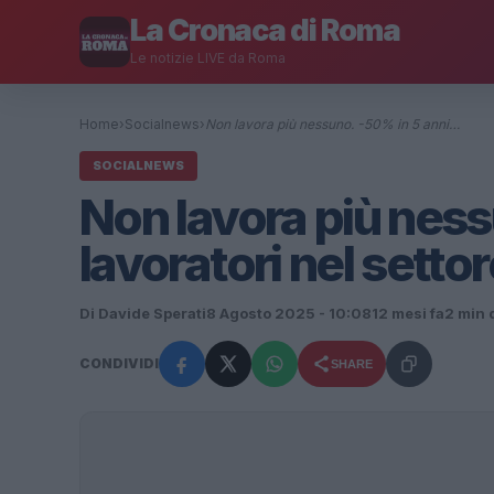
La Cronaca di Roma
Le notizie LIVE da Roma
Home
›
Socialnews
›
Non lavora più nessuno. -50% in 5 anni…
SOCIALNEWS
Non lavora più ness
lavoratori nel setto
Di Davide Sperati
8 Agosto 2025 - 10:08
12 mesi fa
2 min d
CONDIVIDI
SHARE