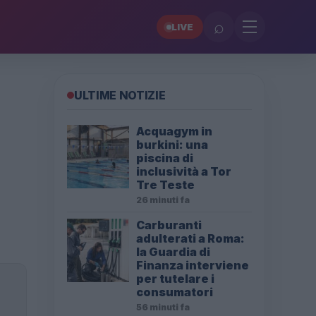
⌕
LIVE
ULTIME NOTIZIE
Acquagym in
burkini: una
piscina di
inclusività a Tor
Tre Teste
26 minuti fa
Carburanti
adulterati a Roma:
la Guardia di
Finanza interviene
per tutelare i
consumatori
56 minuti fa