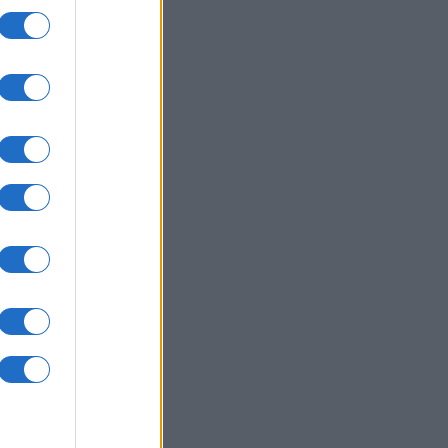
ismo
nza