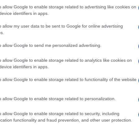
o allow Google to enable storage related to advertising like cookies on
Dolori alla spalla e rimedi, le
evice identifiers in apps.
protesi diventano sempre più
custom made
o allow my user data to be sent to Google for online advertising
2 anni fa
s.
to allow Google to send me personalized advertising.
nte di
Penisola Verde Agriturismi AIC
:
o allow Google to enable storage related to analytics like cookies on
segnale positivo che conferma la centralità del nostro
evice identifiers in apps.
. Ma questi numeri raccontano anche una fragilità
o allow Google to enable storage related to functionality of the website
e: trovare personale qualificato sta diventando una
o allow Google to enable storage related to personalization.
enze colpisca in maniera particolare il comparto del
tur
 tecniche si affiancano competenze relazionali, conosce
o allow Google to enable storage related to security, including
nibilità.
cation functionality and fraud prevention, and other user protection.
di accogliere, raccontare il territorio e valorizzarlo –