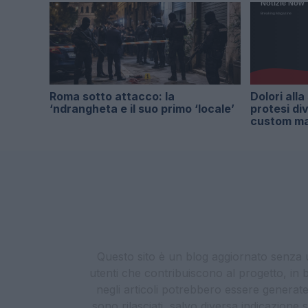
Roma sotto attacco: la
Dolori alla
‘ndrangheta e il suo primo ‘locale’
protesi di
custom m
Questo sito è un blog aggiornato senza un
utenti che contribuiscono al progetto, in b
negli articoli potrebbero essere generate o
sono rilasciati, salvo diversa indicazione