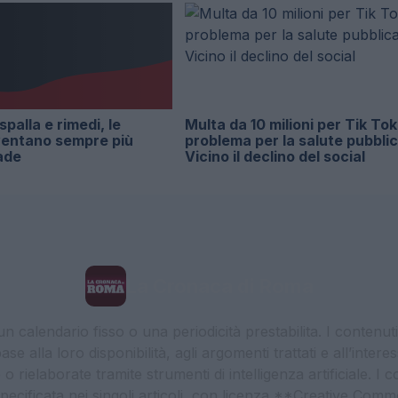
 spalla e rimedi, le
Multa da 10 milioni per Tik Tok
ventano sempre più
problema per la salute pubblic
ade
Vicino il declino del social
La Cronaca di Roma
 calendario fisso o una periodicità prestabilita. I contenut
ase alla loro disponibilità, agli argomenti trattati e all’int
 rielaborate tramite strumenti di intelligenza artificiale. I 
 specificata nei singoli articoli, con licenza **Creative C