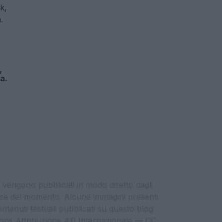
,
a.
i vengono pubblicati in modo diretto dagli
eresse del momento. Alcune immagini presenti
contenuti testuali pubblicati su questo blog
ommons Attribuzione 4.0 Internazionale — CC