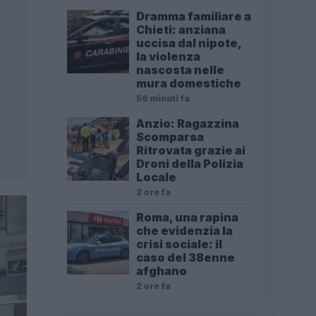
Dramma familiare a
Chieti: anziana
uccisa dal nipote,
la violenza
nascosta nelle
mura domestiche
56 minuti fa
Anzio: Ragazzina
Scomparsa
Ritrovata grazie ai
Droni della Polizia
Locale
2 ore fa
Roma, una rapina
che evidenzia la
crisi sociale: il
caso del 38enne
afghano
2 ore fa