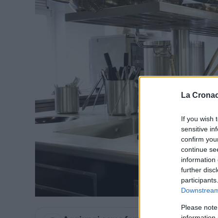
La Cronac
If you wish 
sensitive in
confirm you
continue se
information 
further disc
participants
Downstream 
Please note
information 