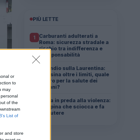
PIÙ LETTE
Carburanti adulterati a
1
Roma: sicurezza stradale a
rischio tra indifferenza e
irresponsabilità
Incendio sulla Laurentina:
2
diossina oltre i limiti, quale
sonal or
futuro per la salute dei
ection to
romani?
ou may
 personal
Roma in preda alla violenza:
3
out of the
la rapina che sciocca e fa
 downstream
discutere
B’s List of
er and store
to grant or