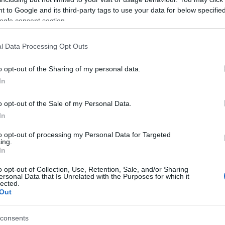
le
 to Google and its third-party tags to use your data for below specifi
ogle consent section.
qualificati: oltre 600mila posizioni difficili da cop
l Data Processing Opt Outs
ria espansione, superando nel 2024 la soglia di
1,5 milio
o opt-out of the Sharing of my personal data.
onti con una criticità crescente: la carenza di personale
In
one Studi dei Consulenti del Lavoro
, le difficoltà di
o opt-out of the Sale of my Personal Data.
ltimo quinquennio, passando dal
24,6% del 2019
al
51
In
izioni
di difficile copertura.
to opt-out of processing my Personal Data for Targeted
ing.
 difficili da reperire – figurano
cuochi
(irreperibili nel 
In
erieri
(54,7%) e
baristi
(50,6%). Particolarmente gr
e preparazione alimentare
, con una carenza che supe
o opt-out of Collection, Use, Retention, Sale, and/or Sharing
ersonal Data that Is Unrelated with the Purposes for which it
lected.
Out
consents