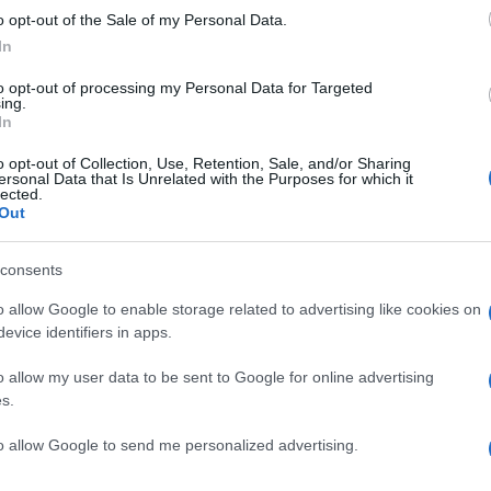
o opt-out of the Sale of my Personal Data.
le
In
to opt-out of processing my Personal Data for Targeted
ing.
oma durante i festeggiamenti del 2 giugno, trasformand
In
ico e paura. Alcuni cavalli, impauriti da fuochi artifici
o opt-out of Collection, Use, Retention, Sale, and/or Sharing
nando il terrore tra partecipanti e spettatori. È davvero
ersonal Data that Is Unrelated with the Purposes for which it
lected.
lici venga messa a repentaglio da errori evitabili?
Out
ca
, l’episodio ha innescato indagini per chiarire la dina
consents
rogano: siamo davvero pronti a gestire eventi di tali
o allow Google to enable storage related to advertising like cookies on
reparazione e la sicurezza devono essere la priorità qu
evice identifiers in apps.
ia di persone.
o allow my user data to be sent to Google for online advertising
gile urbano ha rischiato di rovinare un momento di unità 
s.
tive non è più accettabile; urge una riflessione profond
to allow Google to send me personalized advertising.
a deve succedere affinché le autorità competenti
ità? È il momento di chiedere trasparenza e rafforzare