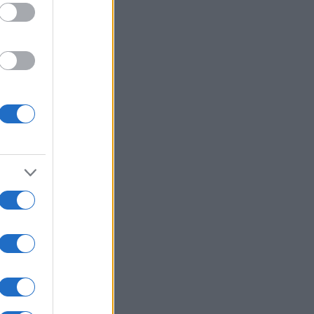
o
ali
mica
ando
e
a su