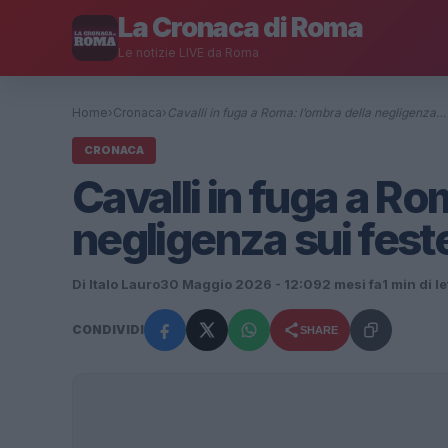
La Cronaca di Roma
Le notizie LIVE da Roma
Home
›
Cronaca
›
Cavalli in fuga a Roma: l’ombra della negligenza…
CRONACA
Cavalli in fuga a Ro
negligenza sui fest
Di Italo Lauro
30 Maggio 2026 - 12:09
2 mesi fa
1 min di l
CONDIVIDI
SHARE