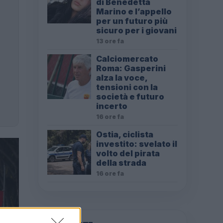
di Benedetta
Marino e l’appello
per un futuro più
sicuro per i giovani
13 ore fa
Calciomercato
Roma: Gasperini
alza la voce,
tensioni con la
società e futuro
incerto
16 ore fa
Ostia, ciclista
investito: svelato il
volto del pirata
della strada
16 ore fa