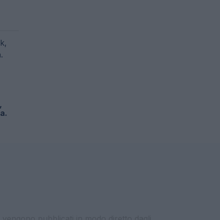
,
a.
i vengono pubblicati in modo diretto dagli