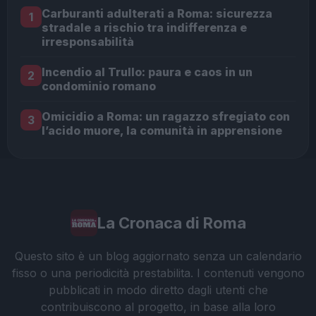
Carburanti adulterati a Roma: sicurezza
1
stradale a rischio tra indifferenza e
irresponsabilità
Incendio al Trullo: paura e caos in un
2
condominio romano
Omicidio a Roma: un ragazzo sfregiato con
3
l’acido muore, la comunità in apprensione
La Cronaca di Roma
Questo sito è un blog aggiornato senza un calendario
fisso o una periodicità prestabilita. I contenuti vengono
pubblicati in modo diretto dagli utenti che
contribuiscono al progetto, in base alla loro