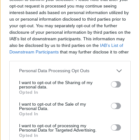
opt-out request is processed you may continue seeing
COLLEFERRO Capodanno
interest-based ads based on personal information utilized by
Ornitologico A.R.O.
us or personal information disclosed to third parties prior to
7 anni fa
your opt-out. You may separately opt-out of the further
Norme anti-covid: si rifiuta di
disclosure of your personal information by third parties on the
servigli da bere e gli incendiano il
IAB’s list of downstream participants. This information may
bar
also be disclosed by us to third parties on the
IAB’s List of
5 anni fa
Downstream Participants
that may further disclose it to other
third parties.
Un’altra questione centrale riguarda le scuole, dove
Please note that this website/app uses one or more Google
Personal Data Processing Opt Outs
la condizione delle strutture richiede interventi
services and may gather and store information including but
not limited to your visit or usage behaviour. You may click to
I want to opt-out of the Sharing of my
urgenti per assicurare ambienti adeguati allo
personal data.
grant or deny consent to Google and its third-party tags to
sviluppo formativo delle nuove generazioni. La
Opted In
use your data for below specified purposes in below Google
risposta a queste problematiche rappresenterà un
consent section.
I want to opt-out of the Sale of my
indicatore importante della capacità amministrativa
Personal Data.
Opted In
di Calamita.
I want to opt-out of processing my
Personal Data for Targeted Advertising.
La comunità di Colleferro manifesta un forte
Opted In
desiderio di cambiamento e collaborazione, ma esige