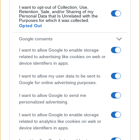
anche un impegno tangibile e responsabile da parte
I want to opt-out of Collection, Use,
Retention, Sale, and/or Sharing of my
della nuova amministrazione. Sarà cruciale
Personal Data that Is Unrelated with the
Purposes for which it was collected.
trasformare le aspettative in azioni concrete per
Opted Out
dare nuova linfa al tessuto urbano e sociale della
Google consents
città.
I want to allow Google to enable storage
Fonte:
articolo originale
.
related to advertising like cookies on web or
device identifiers in apps.
Precedente
Successiva
I want to allow my user data to be sent to
Colleferro cambia
Fondi verso le
Google for online advertising purposes.
volto: il nuovo
urne: tra promesse
sindaco sarà
elettorali e attese
I want to allow Google to send me
capace di
di sicurezza e
personalized advertising.
affrontare le
servizi efficienti
sfide?
I want to allow Google to enable storage
related to analytics like cookies on web or
device identifiers in apps.
Tag:
Colleferro
Giulio Calamita
Politica locale