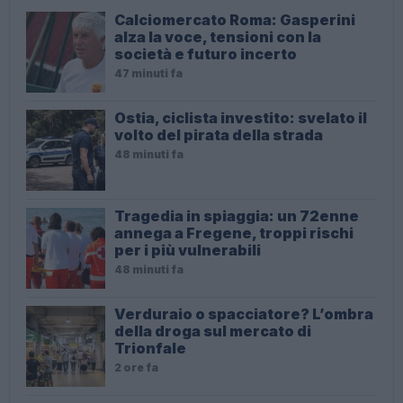
Calciomercato Roma: Gasperini
alza la voce, tensioni con la
società e futuro incerto
47 minuti fa
Ostia, ciclista investito: svelato il
volto del pirata della strada
48 minuti fa
Tragedia in spiaggia: un 72enne
annega a Fregene, troppi rischi
per i più vulnerabili
48 minuti fa
Verduraio o spacciatore? L’ombra
della droga sul mercato di
Trionfale
2 ore fa