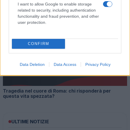
I want to allow Google to enable storage
related to security, including authentication
functionality and fraud prevention, and other
user protection.
ULTIME NOTIZIE Roma – Incidente stradale sulla
CONFIRM
Collatina, grave una donna
Data Deletion
Data Access
Privacy Policy
Tragedia nel cuore di Roma: chi risponderà per
questa vita spezzata?
ULTIME NOTIZIE