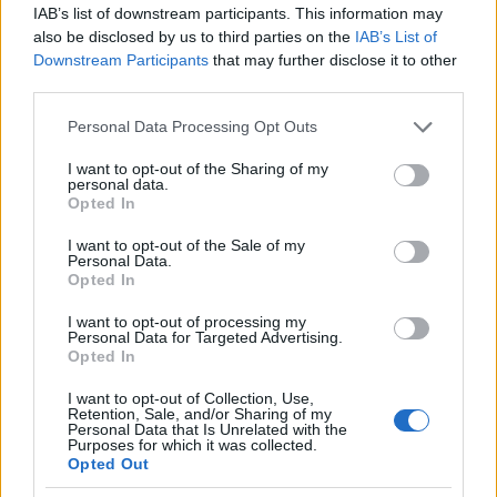
IAB’s list of downstream participants. This information may
also be disclosed by us to third parties on the
IAB’s List of
Incidente nel cuore di Roma:
Downstream Participants
that may further disclose it to other
grata rotta mette a rischio la vita
third parties.
di una donna
3 settimane fa
Please note that this website/app uses one or more Google
Personal Data Processing Opt Outs
ULTIME NOTIZIE Roma –
services and may gather and store information including but
Incidente stradale sulla
not limited to your visit or usage behaviour. You may click to
I want to opt-out of the Sharing of my
Collatina, grave una donna
personal data.
grant or deny consent to Google and its third-party tags to
Opted In
5 anni fa
use your data for below specified purposes in below Google
consent section.
I want to opt-out of the Sale of my
Personal Data.
È proprio della collettività mettere in discussione la
Opted In
reale efficacia delle misure adottate e chiedere
I want to opt-out of processing my
un’educazione stradale più incisiva. La domanda
Personal Data for Targeted Advertising.
Opted In
resta: fino a quando continueremo ad assistere
passivamente a queste tragedie, senza prendere
I want to opt-out of Collection, Use,
Retention, Sale, and/or Sharing of my
misure decisive per fermare questa spirale di
Personal Data that Is Unrelated with the
Purposes for which it was collected.
violenza stradale?
Opted Out