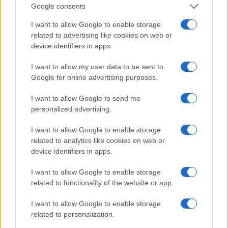
Google consents
Precedente
Successiva
Investiti due
La Lazio illude la
I want to allow Google to enable storage
ragazzi a Ostia: ma
Roma tratta: ecco
related to advertising like cookies on web or
chi ferma il clima di
Greenwood si apre
device identifiers in apps.
paura in strada?
la trattativa
I want to allow my user data to be sent to
Google for online advertising purposes.
Tag:
fiumicino
Incidente
Sicurezza Stradale
I want to allow Google to send me
personalized advertising.
ARTICOLI CORRELATI
I want to allow Google to enable storage
related to analytics like cookies on web or
device identifiers in apps.
I want to allow Google to enable storage
related to functionality of the website or app.
I want to allow Google to enable storage
Incidente nel cuore di Roma: grata rotta mette a
related to personalization.
rischio la vita di una donna