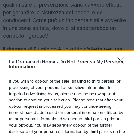
quali misure di prevenzione siano davvero efficaci
per garantire la sicurezza dei pedoni e dei
conducenti. Come può un incidente simile avvenire
in una zona abitata, dove ci si aspetterebbe un
controllo rigoroso?
Il dramma di Fiumicino è un grido d’allerta per una
società che sembra incapace di affrontare le
La Cronaca di Roma -
Do Not Process My Personal
questioni legate alla mobilità. Le strade affollate e la
Information
fretta degli automobilisti creano un mix esplosivo. È
tempo che le istituzioni si assumano le proprie
If you wish to opt-out of the sale, sharing to third parties, or
processing of your personal or sensitive information for
responsabilità e implementino strategie efficaci per
targeted advertising by us, please use the below opt-out
migliorare la sicurezza stradale. Cosa dobbiamo
section to confirm your selection. Please note that after your
aspettarci, un altro dramma come questo perché
opt-out request is processed you may continue seeing
non si individua una soluzione seria?
interest-based ads based on personal information utilized by
us or personal information disclosed to third parties prior to
your opt-out. You may separately opt-out of the further
POTREBBE INTERESSARTI
disclosure of your personal information by third parties on the