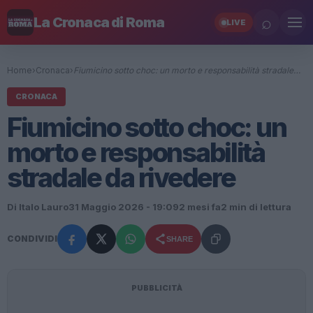
⌕
La Cronaca di Roma
LIVE
Home
›
Cronaca
›
Fiumicino sotto choc: un morto e responsabilità stradale…
CRONACA
Fiumicino sotto choc: un
morto e responsabilità
stradale da rivedere
Di Italo Lauro
31 Maggio 2026 - 19:09
2 mesi fa
2 min di lettura
CONDIVIDI
SHARE
PUBBLICITÀ