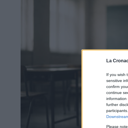
La Cronac
If you wish 
sensitive in
confirm you
continue se
information 
further disc
participants
Downstream 
Please note