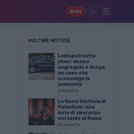
⌕
LIVE
ULTIME NOTIZIE
Ladispoli sotto
choc: donna
segregata e droga,
un caso che
sconvolge la
comunità
8 minuti fa
La Nona Sinfonia al
Palladium: una
nota di speranza
nel caldo di Roma
53 minuti fa