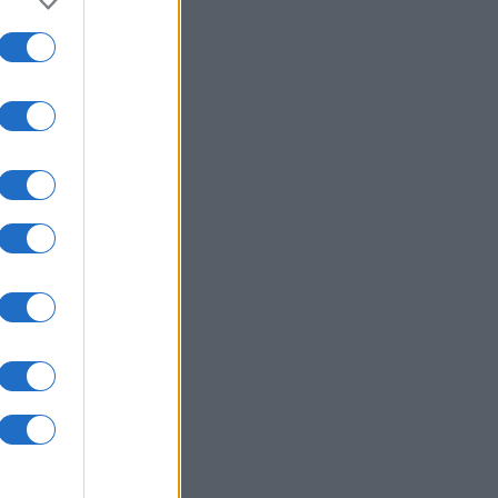
i e
n
e