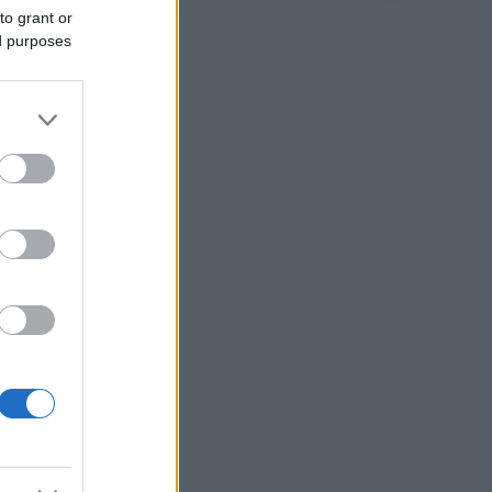
to grant or
ed purposes
he
 non
nelle