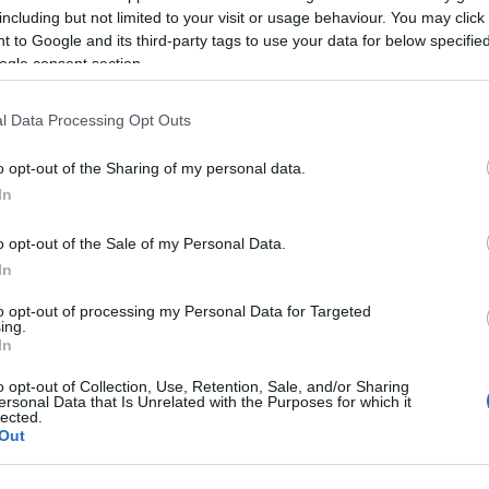
including but not limited to your visit or usage behaviour. You may click 
 to Google and its third-party tags to use your data for below specifi
ogle consent section.
l Data Processing Opt Outs
o opt-out of the Sharing of my personal data.
le
In
o opt-out of the Sale of my Personal Data.
ella vita quotidiana, si nasconde una realtà educativa c
In
 del sistema scolastico pubblico. La situazione degli
to opt-out of processing my Personal Data for Targeted
 incertezze e attese, riflette un problema più ampio che
ing.
In
o opt-out of Collection, Use, Retention, Sale, and/or Sharing
ersonal Data that Is Unrelated with the Purposes for which it
ofessionale: anni di dedizione e sacrificio non
lected.
omica, nonostante la crescente necessità di personale 
Out
lavoratori, ma si ripercuote direttamente sulla qualità