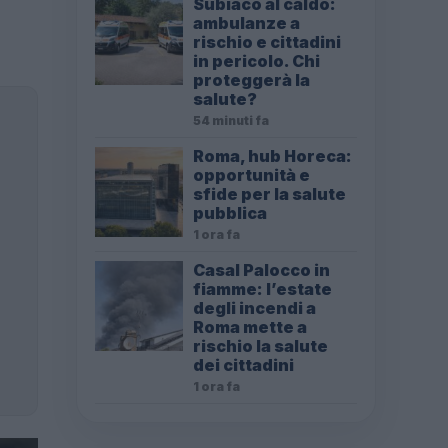
Subiaco al caldo:
ambulanze a
rischio e cittadini
in pericolo. Chi
proteggerà la
salute?
54 minuti fa
Roma, hub Horeca:
opportunità e
sfide per la salute
pubblica
1 ora fa
Casal Palocco in
fiamme: l’estate
degli incendi a
Roma mette a
rischio la salute
dei cittadini
1 ora fa