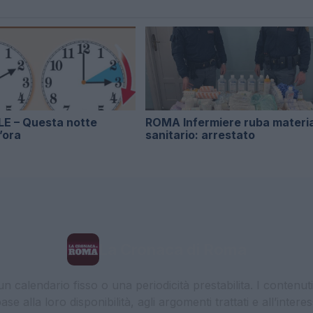
E – Questa notte
ROMA Infermiere ruba materi
’ora
sanitario: arrestato
La Cronaca di Roma
 calendario fisso o una periodicità prestabilita. I contenut
ase alla loro disponibilità, agli argomenti trattati e all’int