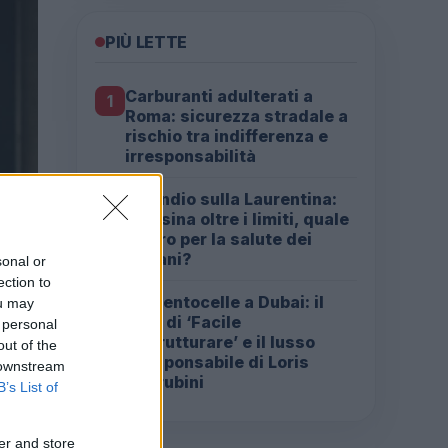
PIÙ LETTE
Carburanti adulterati a
1
Roma: sicurezza stradale a
rischio tra indifferenza e
irresponsabilità
Incendio sulla Laurentina:
2
diossina oltre i limiti, quale
futuro per la salute dei
romani?
sonal or
ection to
Da Centocelle a Dubai: il
ou may
3
crac di ‘Facile
 personal
Ristrutturare’ e il lusso
out of the
irresponsabile di Loris
 downstream
Cherubini
B’s List of
er and store