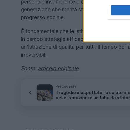
personale insufficiente o discontinuità educat
generazione che merita strumenti e opportunit
progresso sociale.
È fondamentale che le istituzioni ascoltino le
in campo strategie efficaci per ridare dignità
un’istruzione di qualità per tutti. Il tempo p
irreversibili.
Fonte:
articolo originale
.
Precedente
Tragedie inaspettate: la salute m
nelle istituzioni è un tabù da sfata