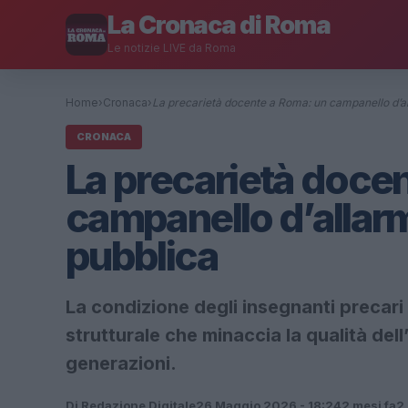
La Cronaca di Roma
Le notizie LIVE da Roma
Home
›
Cronaca
›
La precarietà docente a Roma: un campanello d’
CRONACA
La precarietà doce
campanello d’allarm
pubblica
La condizione degli insegnanti precari 
strutturale che minaccia la qualità del
generazioni.
Di Redazione Digitale
26 Maggio 2026 - 18:24
2 mesi fa
2 