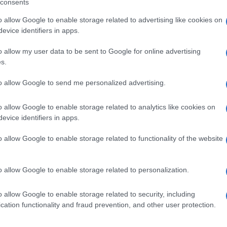
i trovano spesso a fare i conti con cambiamenti continu
consents
o allow Google to enable storage related to advertising like cookies on
evice identifiers in apps.
are responsabilità familiari e un lavoro incerto, mette i
o allow my user data to be sent to Google for online advertising
itiche più inclusive e concrete che riconoscano il valor
s.
ri verso la stabilizzazione. L’istruzione, pilastro della
temporanee o a consigli che non affrontano le cause
to allow Google to send me personalized advertising.
o allow Google to enable storage related to analytics like cookies on
evice identifiers in apps.
o allow Google to enable storage related to functionality of the website
ine
ORA LEGALE – Questa notte
ralda
cambierà l’ora
o allow Google to enable storage related to personalization.
6 anni fa
o allow Google to enable storage related to security, including
cation functionality and fraud prevention, and other user protection.
 scolastico, ma l’intera comunità cittadina. Scuole con