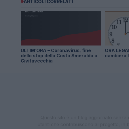
ARTICOLI CORRELATI
ULTIM’ORA – Coronavirus, fine
ORA LEGAL
dello stop della Costa Smeralda a
cambierà l
Civitavecchia
Questo sito è un blog aggiornato senza un
utenti che contribuiscono al progetto, in b