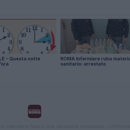
E – Questa notte
ROMA Infermiere ruba materi
’ora
sanitario: arrestato
La Cronaca di Roma
 calendario fisso o una periodicità prestabilita. I contenut