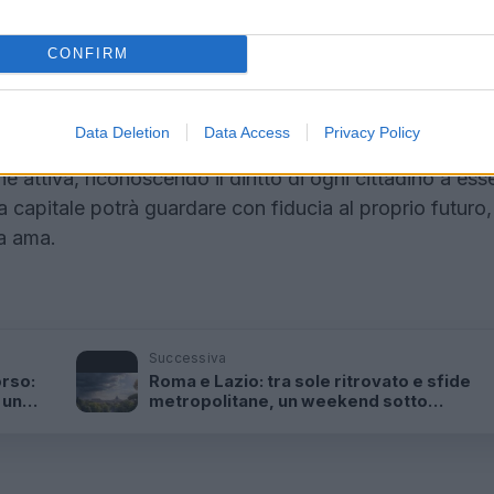
asione di innovazione condivisa oppure verrà percepita 
litazione dei cittadini e la richiesta di chiarezza
CONFIRM
rso l’ambiente e la qualità della vita nella capitale no
Data Deletion
Data Access
Privacy Policy
 costruire un modello di sviluppo che coniughi progress
 attiva, riconoscendo il diritto di ogni cittadino a ess
 capitale potrà guardare con fiducia al proprio futuro,
la ama.
Successiva
orso:
Roma e Lazio: tra sole ritrovato e sfide
 un
metropolitane, un weekend sotto
osservazione