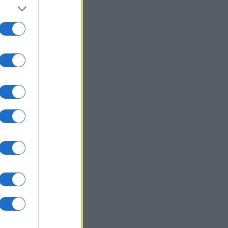
i
a di
gati
er
a