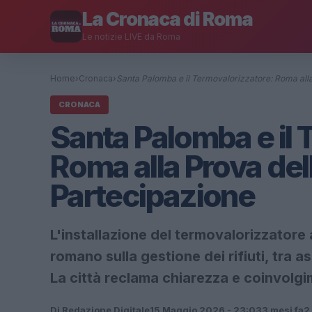
La Cronaca di Roma
Le notizie LIVE da Roma
Home
›
Cronaca
›
Santa Palomba e il Termovalorizzatore: Roma al
CRONACA
Santa Palomba e il 
Roma alla Prova del
Partecipazione
L'installazione del termovalorizzatore
romano sulla gestione dei rifiuti, tra a
La città reclama chiarezza e coinvolgim
Di Redazione Digitale
15 Maggio 2026 - 23:03
3 mesi fa
2