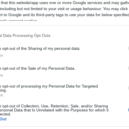
 that this website/app uses one or more Google services and may gath
including but not limited to your visit or usage behaviour. You may click 
 to Google and its third-party tags to use your data for below specifi
ogle consent section.
l Data Processing Opt Outs
le
o opt-out of the Sharing of my personal data.
In
o opt-out of the Sale of my Personal Data.
una scelta cruciale legata alla gestione dei rifiuti urban
In
Palomba. Questo progetto, presentato come una soluzi
 l’impatto ambientale, solleva invece molte perplessità 
to opt-out of processing my Personal Data for Targeted
ing.
tà locale.
In
o opt-out of Collection, Use, Retention, Sale, and/or Sharing
termovalorizzatore mette in luce una questione più ampia
ersonal Data that Is Unrelated with the Purposes for which it
le, ma anche la partecipazione dei cittadini alle decisi
lected.
Out
mente nelle zone interessate, esprimono dubbi sulla real