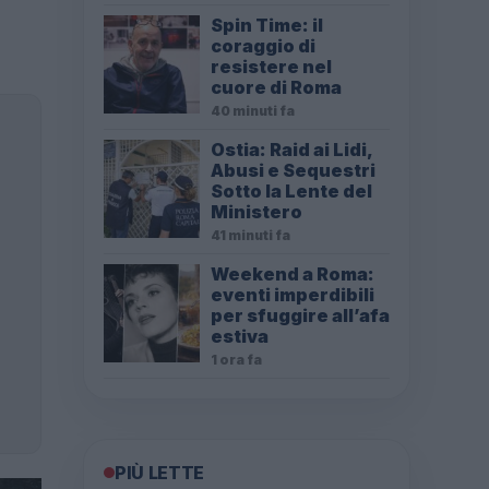
Spin Time: il
coraggio di
resistere nel
cuore di Roma
40 minuti fa
Ostia: Raid ai Lidi,
Abusi e Sequestri
Sotto la Lente del
Ministero
41 minuti fa
Weekend a Roma:
eventi imperdibili
per sfuggire all’afa
estiva
1 ora fa
PIÙ LETTE