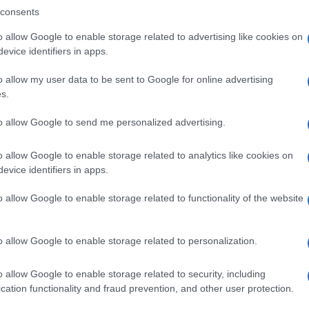
tione virtuosa dei rifiuti, temendo che possa minare gl
consents
ffusa e consapevole.
o allow Google to enable storage related to advertising like cookies on
evice identifiers in apps.
tanti sul piano della sicurezza ambientale e della salute
a popolazione alimenta un clima di sfiducia, che rischi
o allow my user data to be sent to Google for online advertising
oinvolte. La città, alle prese con problemi quotidiani le
s.
 urbana, attende risposte concrete e un impegno reale p
to allow Google to send me personalized advertising.
o allow Google to enable storage related to analytics like cookies on
evice identifiers in apps.
o allow Google to enable storage related to functionality of the website
ine
ORA LEGALE – Questa notte
ralda
cambierà l’ora
o allow Google to enable storage related to personalization.
6 anni fa
o allow Google to enable storage related to security, including
cation functionality and fraud prevention, and other user protection.
significativo per l’amministrazione comunale: riuscirà 