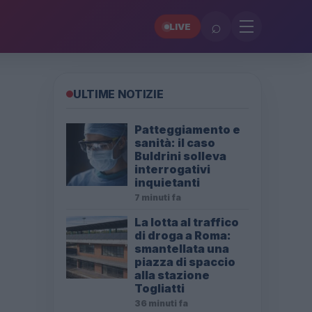
⌕
LIVE
ULTIME NOTIZIE
Patteggiamento e
sanità: il caso
Buldrini solleva
interrogativi
inquietanti
7 minuti fa
La lotta al traffico
di droga a Roma:
smantellata una
piazza di spaccio
alla stazione
Togliatti
36 minuti fa