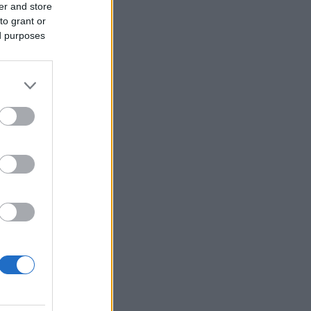
er and store
to grant or
ed purposes
i: la
one
e
,
oni
e