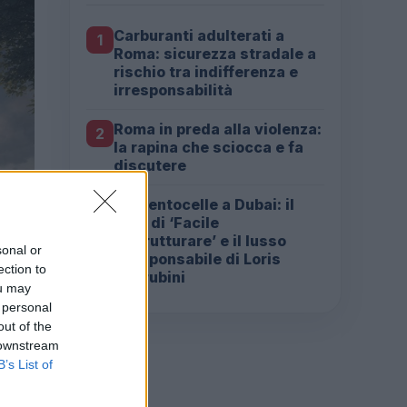
Carburanti adulterati a
1
Roma: sicurezza stradale a
rischio tra indifferenza e
irresponsabilità
Roma in preda alla violenza:
2
la rapina che sciocca e fa
discutere
Da Centocelle a Dubai: il
3
crac di ‘Facile
Ristrutturare’ e il lusso
sonal or
irresponsabile di Loris
ection to
Cherubini
ou may
 personal
out of the
 downstream
B’s List of