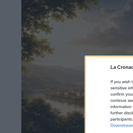
La Cronac
If you wish 
sensitive in
confirm you
continue se
information 
further disc
participants
Downstream 