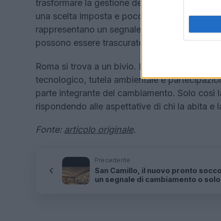
trasformare la gestione dei rifiuti in un’occ
una scelta imposta e poco trasparente? La mobi
rappresentano un segnale forte: l’attenzione ve
possono essere trascurate.
Roma si trova a un bivio. La sfida è quella di
tecnologico, tutela ambientale e partecipazione
parte integrante del cambiamento. Solo così la
rispondendo alle aspettative di chi la abita e 
Fonte:
articolo originale
.
Precedente
San Camillo, il nuovo pronto socc
un segnale di cambiamento o solo
primo passo?