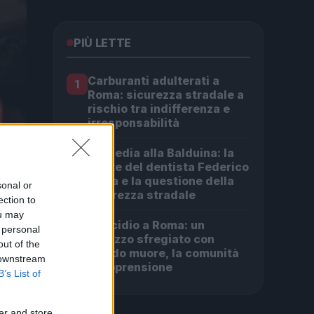
PIÙ LETTE
Carburanti adulterati a
1
Roma: sicurezza stradale a
rischio tra indifferenza e
irresponsabilità
Tragedia alla Balduina: la
2
morte del dentista Federico
Derla e la questione della
sonal or
sicurezza stradale
ection to
ou may
Omicidio a Roma: un
3
 personal
ragazzo sfregiato con
out of the
l’acido muore, la comunità
 downstream
in apprensione
B’s List of
er and store