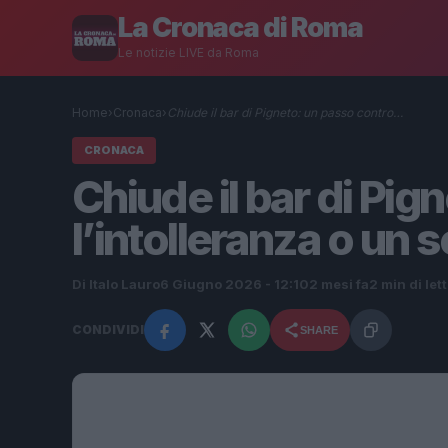
La Cronaca di Roma
Le notizie LIVE da Roma
Home
›
Cronaca
›
Chiude il bar di Pigneto: un passo contro…
CRONACA
Chiude il bar di Pig
l’intolleranza o un 
Di Italo Lauro
6 Giugno 2026 - 12:10
2 mesi fa
2 min di let
CONDIVIDI
SHARE