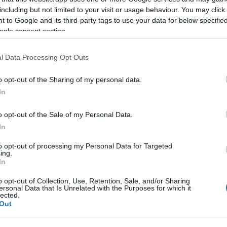
including but not limited to your visit or usage behaviour. You may click 
 to Google and its third-party tags to use your data for below specifi
ogle consent section.
l Data Processing Opt Outs
o opt-out of the Sharing of my personal data.
In
o opt-out of the Sale of my Personal Data.
In
lice palliativo?
to opt-out of processing my Personal Data for Targeted
ing.
le
In
o opt-out of Collection, Use, Retention, Sale, and/or Sharing
ersonal Data that Is Unrelated with the Purposes for which it
lected.
e intolleranza nella Capitale, il bar di Pigneto noto per
Out
er aver violato le norme sul divieto di somministrazione 