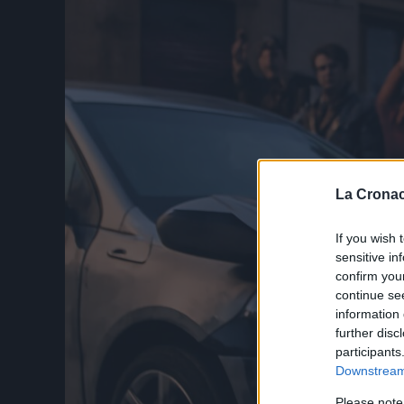
La Cronac
If you wish 
sensitive in
confirm you
continue se
information 
further disc
participants
Downstream 
Please note