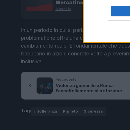
Mercatino degli Artisti”
6 anni fa
In un periodo in cui si parla di difficoltà di int
problematiche offre una chance di riflessione s
cambiamento reale. È fondamentale che queste 
traducano in azioni concrete volte a prevenire
inclusiva.
Precedente
Violenza giovanile a Roma:
l’accoltellamento alla stazione
Tuscolana e l’emergenza sociale
Tag:
intolleranza
Pigneto
Sicurezza