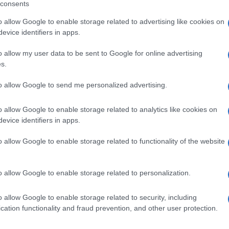
interrogativi fondamentali sulle misure di sicurezza ado
consents
il degrado sociale.
o allow Google to enable storage related to advertising like cookies on
evice identifiers in apps.
ca
, la decisione di chiudere il locale è stata presa dop
cito, tra cui la somministrazione di alcol a giovani al
o allow my user data to be sent to Google for online advertising
s.
un luogo di ritrovo per elementi di estrema destra che, 
lima di intolleranza nella comunità.
to allow Google to send me personalized advertising.
io che affligge molti luoghi della città. La chiusura d
o allow Google to enable storage related to analytics like cookies on
imbolico, ma è significativo chiedersi se tali misure si
evice identifiers in apps.
ema. Le istituzioni devono adottare un approccio più amp
o allow Google to enable storage related to functionality of the website
 ma che punti a educare e sensibilizzare i giovani verso 
o allow Google to enable storage related to personalization.
o allow Google to enable storage related to security, including
cation functionality and fraud prevention, and other user protection.
Incendio a Roma: fiamme e
intossicazioni tra caos e