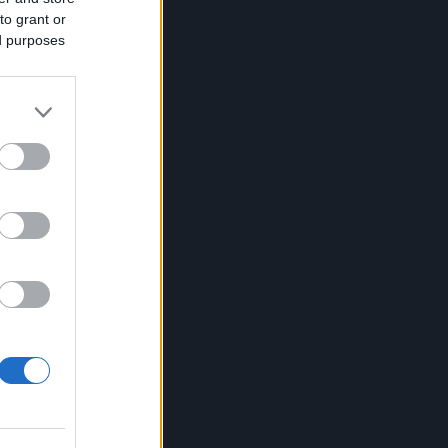
to grant or
ed purposes
 i
di