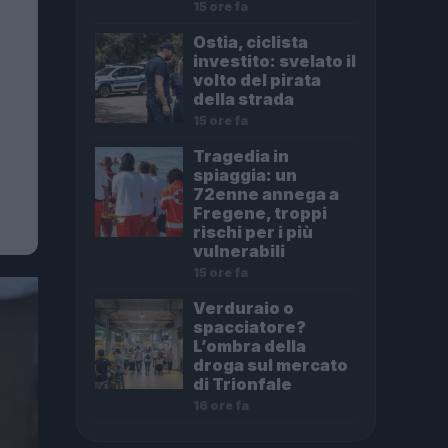
15 ore fa
Ostia, ciclista
investito: svelato il
volto del pirata
della strada
15 ore fa
Tragedia in
spiaggia: un
72enne annega a
Fregene, troppi
rischi per i più
vulnerabili
15 ore fa
Verduraio o
spacciatore?
L’ombra della
droga sul mercato
di Trionfale
16 ore fa