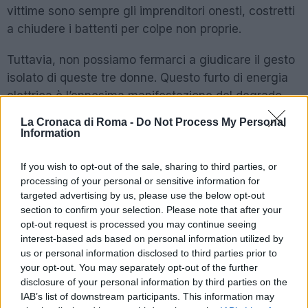
vittime sono sempre gli imprenditori onesti, costretti
a chiudere i battenti per colpe non proprie.
Tuttavia, non possiamo fermarci a giudicare il gesto
isolato di queste tre donne. Questo furto di energia
elettrica è l’ennesima manifestazione del degrado
sociale che avanza in modo silenzioso tra le pieghe
La Cronaca di Roma -
Do Not Process My Personal
della nostra società. La politica è chiamata a
Information
riflettere: quali misure sono in atto per combattere
effettivamente la criminalità? La sensazione è che si
If you wish to opt-out of the sale, sharing to third parties, or
processing of your personal or sensitive information for
naviga a vista, lasciando spazio a dinamiche
targeted advertising by us, please use the below opt-out
pericolose e a una giustizia che pare distante.
section to confirm your selection. Please note that after your
opt-out request is processed you may continue seeing
interest-based ads based on personal information utilized by
POTREBBE INTERESSARTI
us or personal information disclosed to third parties prior to
your opt-out. You may separately opt-out of the further
Roma sotto attacco: la
disclosure of your personal information by third parties on the
‘ndrangheta e il suo primo
IAB’s list of downstream participants. This information may
‘locale’