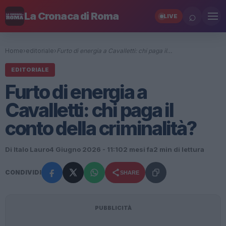
⌕
La Cronaca di Roma
LIVE
Home
›
editoriale
›
Furto di energia a Cavalletti: chi paga il…
EDITORIALE
Furto di energia a
Cavalletti: chi paga il
conto della criminalità?
Di Italo Lauro
4 Giugno 2026 - 11:10
2 mesi fa
2 min di lettura
CONDIVIDI
SHARE
PUBBLICITÀ