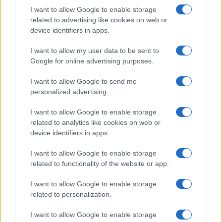
una tragedia che
missione di pace in
I want to allow Google to enable storage
continua a far
Libano è davvero
related to advertising like cookies on web or
discutere
efficace?
device identifiers in apps.
I want to allow my user data to be sent to
Tag:
Cavalletti
criminalità
furto
Google for online advertising purposes.
I want to allow Google to send me
personalized advertising.
ARTICOLI CORRELATI
I want to allow Google to enable storage
related to analytics like cookies on web or
device identifiers in apps.
I want to allow Google to enable storage
related to functionality of the website or app.
Roma sotto attacco: la ‘ndrangheta e il suo primo
I want to allow Google to enable storage
‘locale’
related to personalization.
I want to allow Google to enable storage