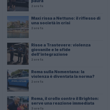
paura
2 ore fa
Maxi rissa a Nettuno: il riflesso di
una società in crisi
2 ore fa
Risse a Trastevere: violenza
giovanile e le sfide
dell’integrazione
2 ore fa
Roma sulla Nomentana: la
violenza è diventata la norma?
2 ore fa
Roma, il crollo contro il Brighton:
serve una reazione immediata
3 ore fa