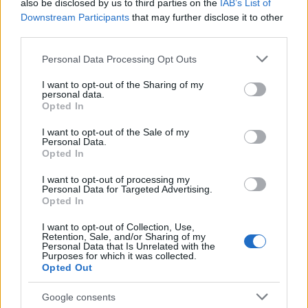
also be disclosed by us to third parties on the
IAB’s List of
5 mesi fa
Downstream Participants
that may further disclose it to other
third parties.
CENTOCELLE Tenta furto in
centro commerciale ma resta
Please note that this website/app uses one or more Google
asfissiato nel condotto
Personal Data Processing Opt Outs
services and may gather and store information including but
d’areazione
not limited to your visit or usage behaviour. You may click to
I want to opt-out of the Sharing of my
5 anni fa
personal data.
grant or deny consent to Google and its third-party tags to
Opted In
use your data for below specified purposes in below Google
consent section.
È tempo di interrogarsi: fino a che punto il degrado
I want to opt-out of the Sale of my
Personal Data.
sociale e l’inefficienza delle istituzioni tollereranno
Opted In
tali episodi? Come possiamo garantire che chi lavora
I want to opt-out of processing my
duramente non sia ostaggio delle illegalità che
Personal Data for Targeted Advertising.
minacciano il tessuto economico e sociale? La vera
Opted In
sfida non è solo arrestare i colpevoli, ma capire
I want to opt-out of Collection, Use,
come prevenire simili situazioni in futuro.
Retention, Sale, and/or Sharing of my
Personal Data that Is Unrelated with the
Purposes for which it was collected.
Opted Out
Precedente
Successiva
Pamela Genini:
Morte di un casco
Google consents
omicidio e stalking,
blu serbo: la