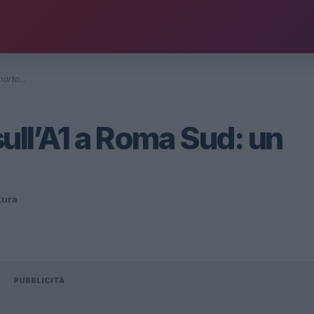
 morto…
sull’A1 a Roma Sud: un
ttura
PUBBLICITÀ