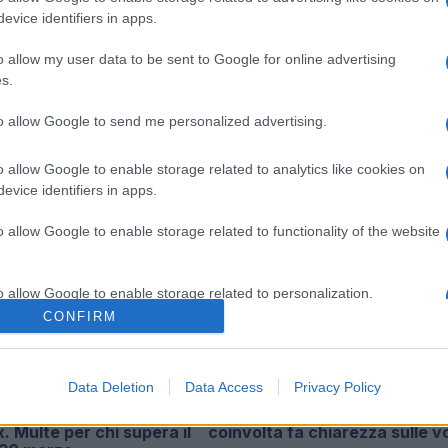
evice identifiers in apps.
o allow my user data to be sent to Google for online advertising
s.
Successiva
Morte misteriosa della turista
to allow Google to send me personalized advertising.
o di
venezuelana all’Esquilino: cosa
nasconde Roma?
o allow Google to enable storage related to analytics like cookies on
evice identifiers in apps.
o allow Google to enable storage related to functionality of the website
o allow Google to enable storage related to personalization.
CONFIRM
o allow Google to enable storage related to security, including
cation functionality and fraud prevention, and other user protection.
Data Deletion
Data Access
Privacy Policy
ia Giovanni XXIII arriva
Audio Zaniolo, la ragazza
x. Multe per chi supera il
coinvolta fa chiarezza sulle v