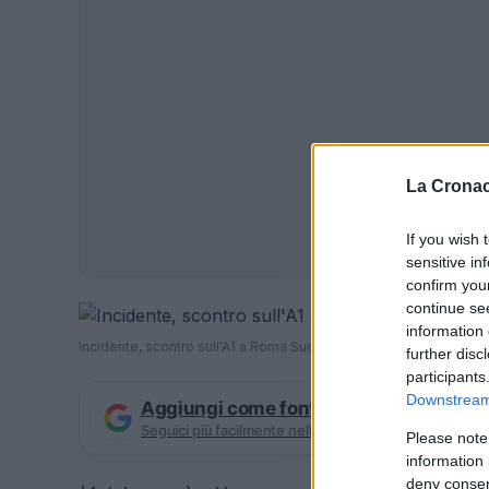
La Cronac
If you wish 
sensitive in
confirm you
continue se
information 
Incidente, scontro sull'A1 a Roma Sud: un morto e due feriti
further disc
participants
Downstream 
Aggiungi come fonte preferita su Goog
Seguici più facilmente nelle notizie consigliate
Please note
information 
deny consent