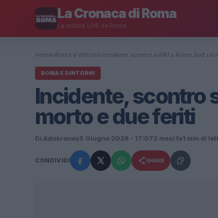
La Cronaca di Roma
Le notizie LIVE da Roma
Home
›
Roma e dintorni
›
Incidente, scontro sull’A1 a Roma Sud: un
ROMA E DINTORNI
Incidente, scontro 
morto e due feriti
Di Adnkronos
5 Giugno 2026 - 17:07
2 mesi fa
1 min di le
CONDIVIDI
SHARE