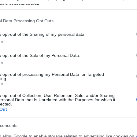
 rimaste ferite in modo grave in un incidente avvenu
ogle consent section.
scontro si è verificato tra il bivio con la diramazione 
m 584,200.
l Data Processing Opt Outs
o opt-out of the Sharing of my personal data.
In
o opt-out of the Sale of my Personal Data.
In
a
Alla Galleria Giovanni XXIII
io
arriva l’autovelox. Multe per c
to opt-out of processing my Personal Data for Targeted
ing.
opa
supera il limite. Dal 30 marzo
In
3 anni fa
o opt-out of Collection, Use, Retention, Sale, and/or Sharing
ersonal Data that Is Unrelated with the Purposes for which it
lected.
e hanno estratto la vittima e i due feriti dalle lamiere.
Out
edale con due eliambulanze. Al momento il traffico di au
 Si registrano, inoltre, code e rallentamenti nella zona
consents
o allow Google to enable storage related to advertising like cookies on