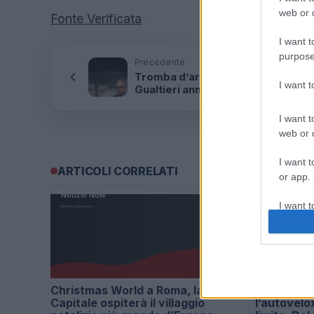
web or d
Fonte Verificata
I want t
purpose
Precedente
Tromba d’aria a Roma, il sindaco
I want 
Gualtieri annuncia richiesta di stat
emergenza
I want t
web or d
I want t
ARTICOLI CORRELATI
or app.
I want t
I want t
authenti
Christmas World a Roma, la
Alla Galler
Capitale ospiterà il villaggio
l’autovelo