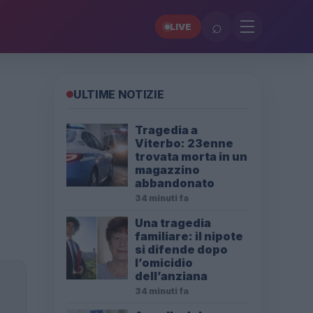
⌕
LIVE
ULTIME NOTIZIE
Tragedia a
Viterbo: 23enne
trovata morta in un
magazzino
abbandonato
34 minuti fa
Una tragedia
familiare: il nipote
si difende dopo
l’omicidio
dell’anziana
34 minuti fa