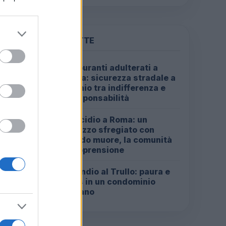
to
Roma
PIÙ LETTE
Carburanti adulterati a
1
Roma: sicurezza stradale a
rischio tra indifferenza e
irresponsabilità
Omicidio a Roma: un
hi
2
ragazzo sfregiato con
l’acido muore, la comunità
in apprensione
Incendio al Trullo: paura e
3
caos in un condominio
to e
romano