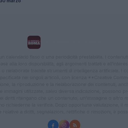
l 30 marzo
La Cronaca di Roma
 calendario fisso o una periodicità prestabilita. I contenut
ase alla loro disponibilità, agli argomenti trattati e all’int
 rielaborate tramite strumenti di intelligenza artificiale. I 
 specificata nei singoli articoli, con licenza **Creative C
ione, la riproduzione e la rielaborazione dei contenuti, an
. Le immagini utilizzate, salvo diversa indicazione, possono pr
ei diritti ritengano che un contenuto, un’immagine o altro mat
ssono richiederne la verifica. Dopo opportuna valutazione, il 
lative a diritti, segnalazioni, rettifiche o rimozioni, è possibil