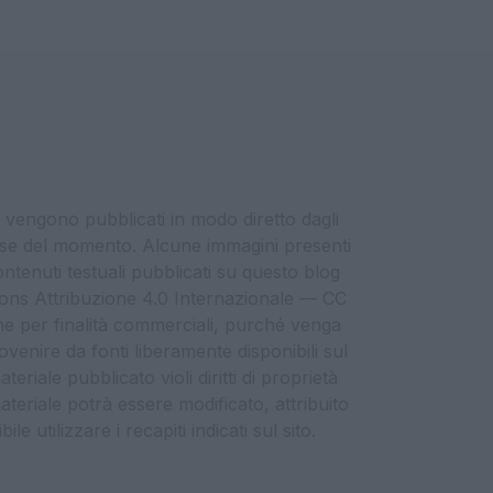
i vengono pubblicati in modo diretto dagli
eresse del momento. Alcune immagini presenti
contenuti testuali pubblicati su questo blog
ommons Attribuzione 4.0 Internazionale — CC
che per finalità commerciali, purché venga
ovenire da fonti liberamente disponibili sul
eriale pubblicato violi diritti di proprietà
materiale potrà essere modificato, attribuito
e utilizzare i recapiti indicati sul sito.