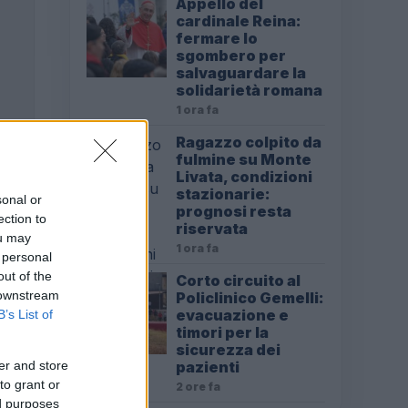
Appello del
cardinale Reina:
fermare lo
sgombero per
salvaguardare la
solidarietà romana
1 ora fa
Ragazzo colpito da
fulmine su Monte
Livata, condizioni
stazionarie:
sonal or
prognosi resta
ection to
riservata
ou may
1 ora fa
 personal
out of the
Corto circuito al
 downstream
Policlinico Gemelli:
evacuazione e
B’s List of
timori per la
sicurezza dei
er and store
pazienti
to grant or
2 ore fa
ed purposes