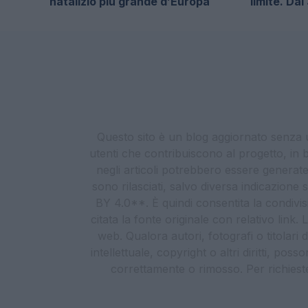
natalizio più grande d’Europa
limite. Da
Questo sito è un blog aggiornato senza un
utenti che contribuiscono al progetto, in b
negli articoli potrebbero essere generate o
sono rilasciati, salvo diversa indicazione
BY 4.0**. È quindi consentita la condivis
citata la fonte originale con relativo link
web. Qualora autori, fotografi o titolari d
intellettuale, copyright o altri diritti, po
correttamente o rimosso. Per richieste re