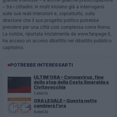
grande interesse – e anche qualche preoccupazione
– tra i cittadini. In molti iniziano già a interrogarsi
sulle sue reali intenzioni e, soprattutto, sulla
direzione che il suo progetto politico potrebbe
prendere per una città così complessa come Roma.
La notizia, riportata inizialmente da www.fanpage.it,
ha acceso un acceso dibattito nel dibattito pubblico
capitolino.
POTREBBE INTERESSARTI
ULTIM’ORA – Coronavirus, fine
dello stop della Costa Smeralda a
Civitavecchia
7 anni fa
ORA LEGALE – Questa notte
cambierà l’ora
6 anni fa