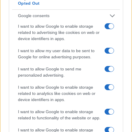
Opted Out
anche di competenza. Toccherà a lui dimostrare che,
oltre all’immagine da generale, ha le idee chiare e
Google consents
soluzioni concrete per i problemi storici di una
I want to allow Google to enable storage
capitale che non è mai stata semplice da
related to advertising like cookies on web or
amministrare.
device identifiers in apps.
I romani vogliono partecipare a questo dibattito,
I want to allow my user data to be sent to
sentono di avere l’ultima parola su chi governerà la
Google for online advertising purposes.
loro città nei prossimi anni. Ad oggi, sono ancora
I want to allow Google to send me
tanti i punti oscuri sulla proposta di Vannacci e sul
personalized advertising.
suo programma. Il tempo dirà se riuscirà a costruire
un consenso solido o se rimarrà intrappolato in un
I want to allow Google to enable storage
related to analytics like cookies on web or
mare di promesse non mantenute. Indubbiamente,
device identifiers in apps.
l’uscita del generale ha già innescato un’importante
discussione sulla direzione futura di Roma.
I want to allow Google to enable storage
related to functionality of the website or app.
Alla luce di queste considerazioni, è lecito chiedersi:
sarà davvero un’opportunità per la città o l’ennesima
I want to allow Google to enable storage