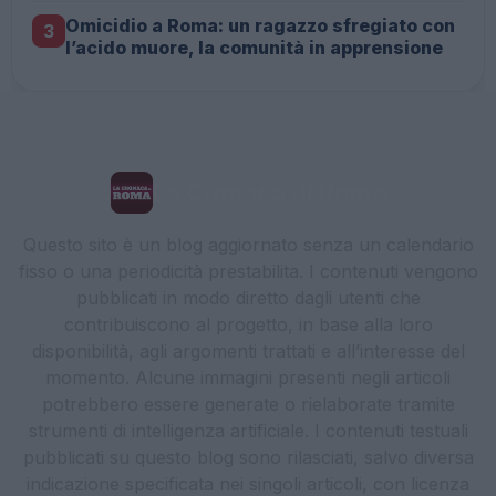
Omicidio a Roma: un ragazzo sfregiato con
3
l’acido muore, la comunità in apprensione
La Cronaca di Roma
Questo sito è un blog aggiornato senza un calendario
fisso o una periodicità prestabilita. I contenuti vengono
pubblicati in modo diretto dagli utenti che
contribuiscono al progetto, in base alla loro
disponibilità, agli argomenti trattati e all’interesse del
momento. Alcune immagini presenti negli articoli
potrebbero essere generate o rielaborate tramite
strumenti di intelligenza artificiale. I contenuti testuali
pubblicati su questo blog sono rilasciati, salvo diversa
indicazione specificata nei singoli articoli, con licenza