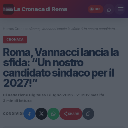
⌕
La Cronaca di Roma
LIVE
Home
›
Cronaca
›
Roma, Vannacci lancia la sfida: “Un nostro candidato…
CRONACA
Roma, Vannacci lancia la
sfida: “Un nostro
candidato sindaco per il
2027!”
Di Redazione Digitale
5 Giugno 2026 - 21:20
2 mesi fa
3 min di lettura
CONDIVIDI
SHARE