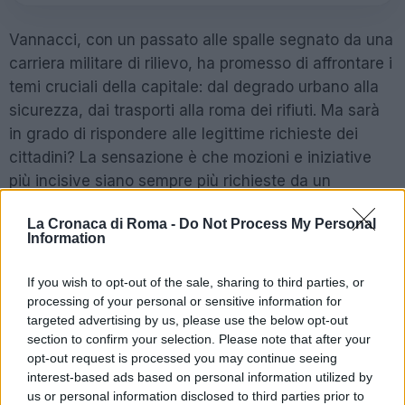
Vannacci, con un passato alle spalle segnato da una
carriera militare di rilievo, ha promesso di affrontare i
temi cruciali della capitale: dal degrado urbano alla
sicurezza, dai trasporti alla roma dei rifiuti. Ma sarà
in grado di rispondere alle legittime richieste dei
cittadini? La sensazione è che mozioni e iniziative
più incisive siano sempre più richieste da un
elettorato stanco di promesse mai mantenute.
La Cronaca di Roma -
Do Not Process My Personal
Information
In questi anni, Roma ha vissuto momenti di crisi
profonda, sia a livello sociale che amministrativo.
If you wish to opt-out of the sale, sharing to third parties, or
L’emergenza sicurezza e la gestione dei rifiuti sono
processing of your personal or sensitive information for
solo due dei nodi irrisolti che pesano sulla vita
targeted advertising by us, please use the below opt-out
quotidiana dei romani. E ora che un generale della
section to confirm your selection. Please note that after your
opt-out request is processed you may continue seeing
Repubblica ha deciso di scendere in campo, la
interest-based ads based on personal information utilized by
domanda è inevitabile: riuscirà a raccogliere il
us or personal information disclosed to third parties prior to