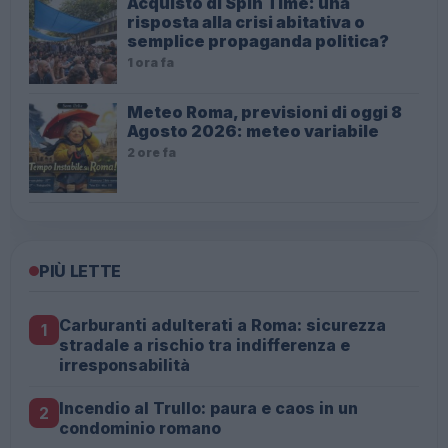
Acquisto di Spin Time: una
risposta alla crisi abitativa o
semplice propaganda politica?
1 ora fa
Meteo Roma, previsioni di oggi 8
Agosto 2026: meteo variabile
2 ore fa
PIÙ LETTE
Carburanti adulterati a Roma: sicurezza
1
stradale a rischio tra indifferenza e
irresponsabilità
Incendio al Trullo: paura e caos in un
2
condominio romano