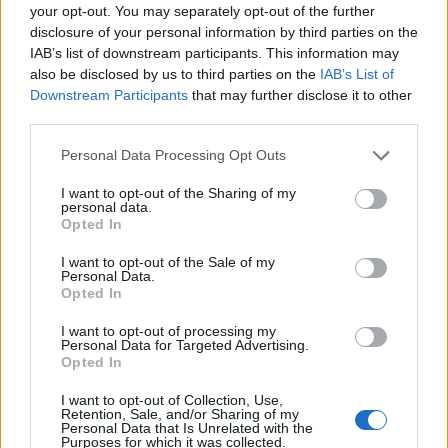
consenso necessario per concretizzare un vero
your opt-out. You may separately opt-out of the further
cambiamento, oppure sarà solo l’ennesimo tentativo
disclosure of your personal information by third parties on the
IAB’s list of downstream participants. This information may
di cavalcare l’onda del malcontento?
also be disclosed by us to third parties on the
IAB’s List of
Downstream Participants
that may further disclose it to other
Da un lato c’è chi si mostra fiducioso: “Dopo anni ci
third parties.
vogliono davvero persone che non abbiano paura di
Please note that this website/app uses one or more Google
affrontare i temi scomodi,” afferma un commerciante
Personal Data Processing Opt Outs
services and may gather and store information including but
del centro. Dall’altro, c’è chi esprime scetticismo: “Ha
not limited to your visit or usage behaviour. You may click to
I want to opt-out of the Sharing of my
un passato militare, ma non so quanto possa
personal data.
grant or deny consent to Google and its third-party tags to
Opted In
conoscere la realtà di Roma.” Riflessioni valide, che
use your data for below specified purposes in below Google
consent section.
mettono in luce la dicotomia tra chi è pronto a dare
I want to opt-out of the Sale of my
Personal Data.
una chance a questo nuovo approccio e chi teme
Opted In
che si tratti di un’operazione di marketing politico.
I want to opt-out of processing my
Personal Data for Targeted Advertising.
La squadra di Vannacci punta su figure che
Opted In
conoscono bene il tessuto sociale e politico romano.
I want to opt-out of Collection, Use,
Con nomi noti affiancati a volti nuovi, questo mix
Retention, Sale, and/or Sharing of my
Personal Data that Is Unrelated with the
potrebbe attrarre un elettorato in cerca di novità, ma
Purposes for which it was collected.