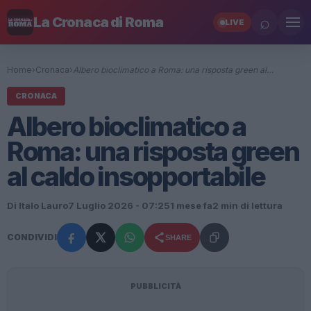
⌕
La Cronaca di Roma
LIVE
Home
›
Cronaca
›
Albero bioclimatico a Roma: una risposta green al…
CRONACA
Albero bioclimatico a
Roma: una risposta green
al caldo insopportabile
Di Italo Lauro
7 Luglio 2026 - 07:25
1 mese fa
2 min di lettura
CONDIVIDI
SHARE
PUBBLICITÀ