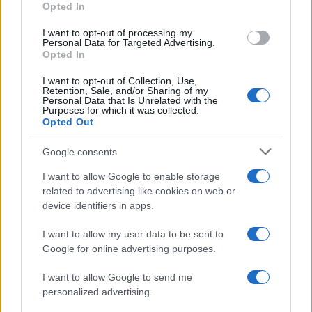
Pongo, il gatto di
Opted In
Roma investe nel
quartiere: vittima
turismo: oltre
di una barbarie
I want to opt-out of processing my
700mila euro per
Personal Data for Targeted Advertising.
che non possiamo
rilanciare la città
Opted In
ignorare
I want to opt-out of Collection, Use,
Retention, Sale, and/or Sharing of my
Personal Data that Is Unrelated with the
Tag:
albero bioclimatico
Roma
sostenibilità
Purposes for which it was collected.
Opted Out
Google consents
ARTICOLI CORRELATI
I want to allow Google to enable storage
related to advertising like cookies on web or
device identifiers in apps.
I want to allow my user data to be sent to
Google for online advertising purposes.
Roma sotto attacco: la ‘ndrangheta e il suo primo
I want to allow Google to send me
‘locale’
personalized advertising.