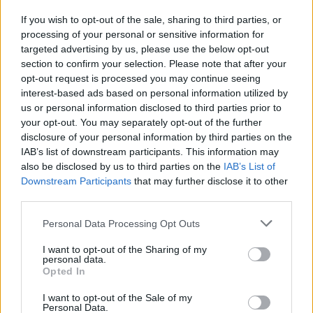
attraverso l’innovazione, ma il cammino è irto di
If you wish to opt-out of the sale, sharing to third parties, or
ostacoli. Gli interventi di mobilità sostenibile, l’arredo
processing of your personal or sensitive information for
targeted advertising by us, please use the below opt-out
urbano migliorato, e il potenziamento dei servizi
section to confirm your selection. Please note that after your
pubblici rappresentano solo alcuni dei temi all’ordine
opt-out request is processed you may continue seeing
del giorno.
interest-based ads based on personal information utilized by
us or personal information disclosed to third parties prior to
In un contesto dove la sicurezza urbana è sempre
your opt-out. You may separately opt-out of the further
più sotto i riflettori, i cittadini si aspettano al
disclosure of your personal information by third parties on the
IAB’s list of downstream participants. This information may
contempo soluzioni avanzate e un impegno reale da
also be disclosed by us to third parties on the
IAB’s List of
parte delle istituzioni. La capacità di integrare
Downstream Participants
that may further disclose it to other
progetti come l’albero bioclimatico con politiche di
third parties.
sicurezza e salute pubblica potrebbe fare la
Please note that this website/app uses one or more Google
Personal Data Processing Opt Outs
differenza tra una Roma del futuro che sia non solo
services and may gather and store information including but
moderna e sostenibile, ma anche sicura e
not limited to your visit or usage behaviour. You may click to
I want to opt-out of the Sharing of my
personal data.
accogliente.
grant or deny consent to Google and its third-party tags to
Opted In
use your data for below specified purposes in below Google
consent section.
I want to opt-out of the Sale of my
Successiva
Personal Data.
Precedente