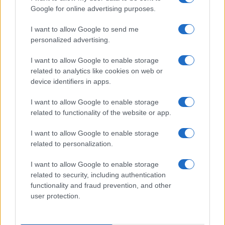
Google for online advertising purposes.
vivono nell’ombra. Se le celebrazioni di Pro Etico
hanno un significato, deve essere quello di stimolare
I want to allow Google to send me
un cambiamento reale, fondato sulla coesione
personalized advertising.
sociale e sulla sicurezza.
I want to allow Google to enable storage
related to analytics like cookies on web or
Successiva
device identifiers in apps.
Precedente
Il nuovo centro
Adinolfi si dichiara
sportivo delle
I want to allow Google to enable storage
innocente:
Fiamme Azzurre:
related to functionality of the website or app.
un’ingiustizia o un
speranza o
segnale
divisione per
I want to allow Google to enable storage
preoccupante?
Roma?
related to personalization.
I want to allow Google to enable storage
Tag:
Integrazione
progetto sociale
Roma
related to security, including authentication
functionality and fraud prevention, and other
user protection.
ARTICOLI CORRELATI