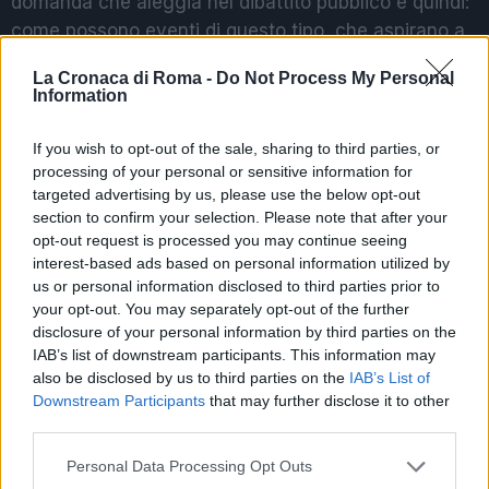
domanda che aleggia nel dibattito pubblico è quindi:
come possono eventi di questo tipo, che aspirano a
promuovere la solidarietà, coesistere con un
La Cronaca di Roma -
Do Not Process My Personal
contesto di crescente polarizzazione e violenza?
Information
If you wish to opt-out of the sale, sharing to third parties, or
POTREBBE INTERESSARTI
processing of your personal or sensitive information for
targeted advertising by us, please use the below opt-out
Roma sotto attacco: la
section to confirm your selection. Please note that after your
‘ndrangheta e il suo primo
opt-out request is processed you may continue seeing
‘locale’
interest-based ads based on personal information utilized by
4 mesi fa
us or personal information disclosed to third parties prior to
Dolori alla spalla e rimedi, le
your opt-out. You may separately opt-out of the further
protesi diventano sempre più
disclosure of your personal information by third parties on the
custom made
IAB’s list of downstream participants. This information may
2 anni fa
also be disclosed by us to third parties on the
IAB’s List of
Downstream Participants
that may further disclose it to other
third parties.
Cosa cambia per Roma dopo il
Please note that this website/app uses one or more Google
Personal Data Processing Opt Outs
secondo anniversario di Pro Etico
services and may gather and store information including but