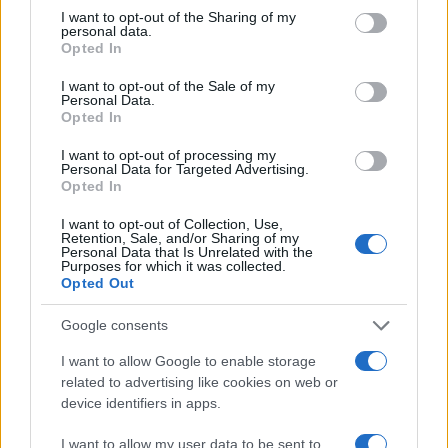
not limited to your visit or usage behaviour. You may click to
I want to opt-out of the Sharing of my
personal data.
Il secondo anniversario di Pro Etico Roma non è solo
grant or deny consent to Google and its third-party tags to
Opted In
una celebrazione, ma un momento cruciale per
use your data for below specified purposes in below Google
consent section.
riflettere su come le politiche di integrazione e
I want to opt-out of the Sale of my
Personal Data.
solidarietà siano più che mai necessarie in un
Opted In
periodo di tensioni sociali. La miseria e la
I want to opt-out of processing my
discriminazione non possono essere ignorate; al
Personal Data for Targeted Advertising.
Opted In
contrario, devono spingere la società romana a
rispondere in modo proattivo. L’evento ha riportato in
I want to opt-out of Collection, Use,
Retention, Sale, and/or Sharing of my
primo piano l’urgenza di affrontare le criticità della
Personal Data that Is Unrelated with the
capitale, richiedendo un impegno collettivo per
Purposes for which it was collected.
Opted Out
creare un ambiente più sicuro e accogliente per tutti.
Google consents
La digitalizzazione e l’educazione civica
I want to allow Google to enable storage
rappresentano strumenti indispensabili, ma la vera
related to advertising like cookies on web or
sfida resta l’impegno a lungo termine. Le istituzioni
device identifiers in apps.
locali sono responsabili di garantire protezione e
opportunità a tutti i cittadini, inclusi coloro che oggi
I want to allow my user data to be sent to