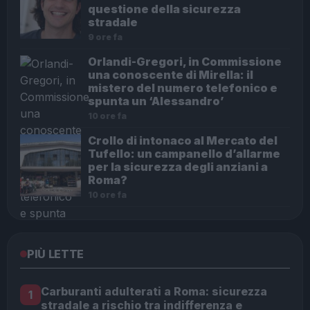
questione della sicurezza
stradale
9 ore fa
Orlandi-Gregori, in Commissione
una conoscente di Mirella: il
mistero del numero telefonico e
spunta un ‘Alessandro’
10 ore fa
Crollo di intonaco al Mercato del
Tufello: un campanello d’allarme
per la sicurezza degli anziani a
Roma?
10 ore fa
PIÙ LETTE
Carburanti adulterati a Roma: sicurezza
1
stradale a rischio tra indifferenza e