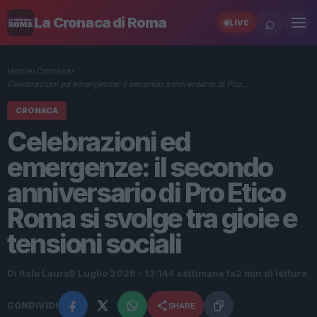
⌕
La Cronaca di Roma
LIVE
Home
›
Cronaca
›
Celebrazioni ed emergenze: il secondo anniversario di Pro…
CRONACA
Celebrazioni ed
emergenze: il secondo
anniversario di Pro Etico
Roma si svolge tra gioie e
tensioni sociali
Di Italo Lauro
9 Luglio 2026 - 13:14
4 settimane fa
2 min di lettura
CONDIVIDI
SHARE