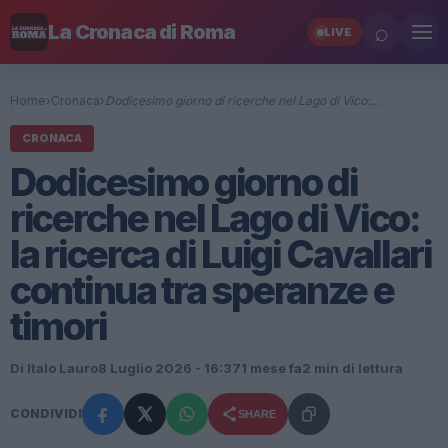
⌕
La Cronaca di Roma
LIVE
Home
›
Cronaca
›
Dodicesimo giorno di ricerche nel Lago di Vico:…
CRONACA
Dodicesimo giorno di
ricerche nel Lago di Vico:
la ricerca di Luigi Cavallari
continua tra speranze e
timori
Di Italo Lauro
8 Luglio 2026 - 16:37
1 mese fa
2 min di lettura
CONDIVIDI
SHARE