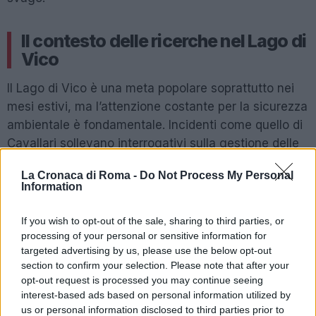
Il contesto delle ricerche nel Lago di
Vico
Il Lago di Vico è una meta popolare soprattutto nei
mesi estivi, ma l’attenzione costante per la sicurezza
ambientale è fondamentale. Incidenti come quello di
Cavallari sollevano interrogativi sulla gestione delle
infrastrutture e sul protocollo di sicurezza nel
La Cronaca di Roma -
Do Not Process My Personal
territorio. Queste questioni si intersecano con il tema
Information
più ampio della sicurezza pubblica, dove eventi
tragici come questo portano spesso a riconsiderare
If you wish to opt-out of the sale, sharing to third parties, or
le normative e i controlli necessari per salvaguardare
processing of your personal or sensitive information for
targeted advertising by us, please use the below opt-out
non solo la vita umana, ma anche l’integrità
section to confirm your selection. Please note that after your
ambientale.
opt-out request is processed you may continue seeing
interest-based ads based on personal information utilized by
us or personal information disclosed to third parties prior to