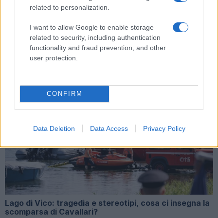
related to personalization.
I want to allow Google to enable storage
Scomparsa di Cavallari: il Lago di Vico e la gestione
related to security, including authentication
della sicurezza pubblica
functionality and fraud prevention, and other
user protection.
CONFIRM
Lago di Vico, tragedia e ostacoli: la scomparsa di
Luigi Cavallari preoccupa la comunità
Data Deletion
Data Access
Privacy Policy
Lago di Vico: tragedia e stereotipi, cosa ci insegna la
scomparsa di Cavallari?