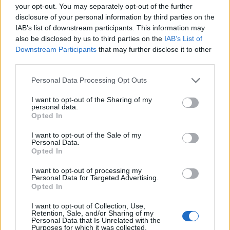
POTREBBE INTERESSARTI
your opt-out. You may separately opt-out of the further
disclosure of your personal information by third parties on the
Scomparsa di Cavallari: il Lago di
IAB’s list of downstream participants. This information may
Vico e la gestione della sicurezza
also be disclosed by us to third parties on the
IAB’s List of
pubblica
Downstream Participants
that may further disclose it to other
3 settimane fa
third parties.
Lago di Vico, tragedia e ostacoli:
Please note that this website/app uses one or more Google
la scomparsa di Luigi Cavallari
Personal Data Processing Opt Outs
services and may gather and store information including but
preoccupa la comunità
not limited to your visit or usage behaviour. You may click to
I want to opt-out of the Sharing of my
3 settimane fa
personal data.
grant or deny consent to Google and its third-party tags to
Opted In
use your data for below specified purposes in below Google
consent section.
La scomparsa di Luigi Cavallari, in particolare,
I want to opt-out of the Sale of my
Personal Data.
comporta una riflessione collettiva sulla vulnerabilità
Opted In
di molti luoghi di svago, evidenziando la necessità di
I want to opt-out of processing my
un approccio più rigoroso nella prevenzione di
Personal Data for Targeted Advertising.
incidenti e situazioni di emergenza. Mentre i
Opted In
soccorritori continuano la loro ricerca, la comunità si
I want to opt-out of Collection, Use,
unisce nel supporto alla famiglia Cavallari, sperando
Retention, Sale, and/or Sharing of my
Personal Data that Is Unrelated with the
in un esito positivo, ma consapevole della durezza
Purposes for which it was collected.