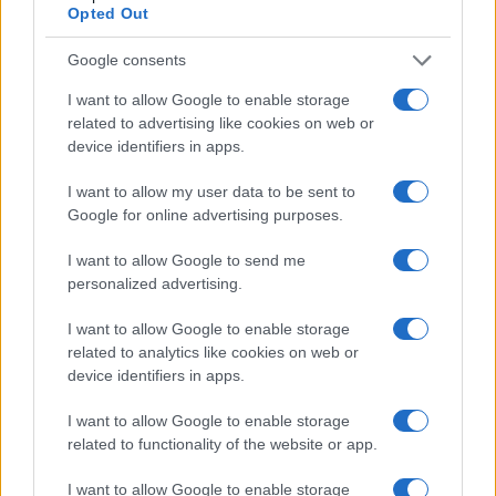
Opted Out
della realtà che si presenta di fronte.
Google consents
Successiva
Precedente
I want to allow Google to enable storage
Roma si trasforma:
Laghetto dell’Eur:
related to advertising like cookies on web or
la nuova mappa
pesci agonizzanti
device identifiers in apps.
dei quartieri e le
e una città che
sfide che
ignora
I want to allow my user data to be sent to
affrontano i
l’inquinamento
Google for online advertising purposes.
residenti
I want to allow Google to send me
personalized advertising.
Tag:
Eugenia Roccella
Lago di Vico
Luigi Cavallari
I want to allow Google to enable storage
related to analytics like cookies on web or
ARTICOLI CORRELATI
device identifiers in apps.
I want to allow Google to enable storage
related to functionality of the website or app.
I want to allow Google to enable storage