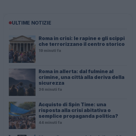
ULTIME NOTIZIE
Roma in crisi: le rapine e gli scippi
che terrorizzano il centro storico
19 minuti fa
Roma in allerta: dal fulmine al
crimine, una città alla deriva della
sicurezza
36 minuti fa
Acquisto di Spin Time: una
risposta alla crisi abitativa o
semplice propaganda politica?
44 minuti fa