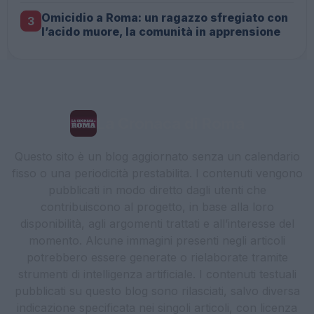
Omicidio a Roma: un ragazzo sfregiato con
3
l’acido muore, la comunità in apprensione
La Cronaca di Roma
Questo sito è un blog aggiornato senza un calendario
fisso o una periodicità prestabilita. I contenuti vengono
pubblicati in modo diretto dagli utenti che
contribuiscono al progetto, in base alla loro
disponibilità, agli argomenti trattati e all’interesse del
momento. Alcune immagini presenti negli articoli
potrebbero essere generate o rielaborate tramite
strumenti di intelligenza artificiale. I contenuti testuali
pubblicati su questo blog sono rilasciati, salvo diversa
indicazione specificata nei singoli articoli, con licenza