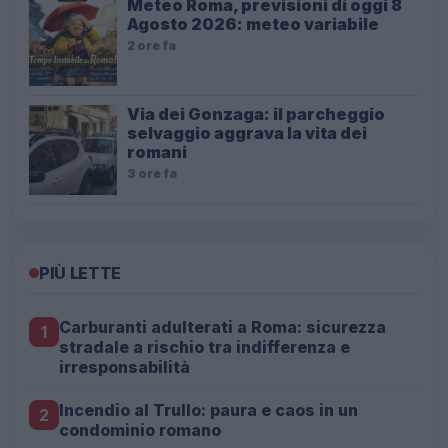
Meteo Roma, previsioni di oggi 8
Agosto 2026: meteo variabile
2 ore fa
Via dei Gonzaga: il parcheggio
selvaggio aggrava la vita dei
romani
3 ore fa
PIÙ LETTE
Carburanti adulterati a Roma: sicurezza
1
stradale a rischio tra indifferenza e
irresponsabilità
Incendio al Trullo: paura e caos in un
2
condominio romano