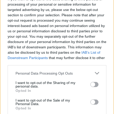
processing of your personal or sensitive information for
unita e informata. In questo contesto, la campagna
targeted advertising by us, please use the below opt-out
si propone di abbattere i tabù e promuovere una
section to confirm your selection. Please note that after your
cultura della salute aperta e inclusiva, rendendo
opt-out request is processed you may continue seeing
visibile ciò che spesso è nascosto.
interest-based ads based on personal information utilized by
us or personal information disclosed to third parties prior to
your opt-out. You may separately opt-out of the further
La sfida è grande, eppure la risposta della comunità
disclosure of your personal information by third parties on the
romana è incoraggiante. Professionisti della salute,
IAB’s list of downstream participants. This information may
associazioni e semplici cittadini stanno partecipando
also be disclosed by us to third parties on the
IAB’s List of
a un dialogo che non solo informa, ma educa e
Downstream Participants
that may further disclose it to other
third parties.
sostiene. In un mondo dove la malattia è spesso
vista come un taboo, la campagna ‘Due di noi’ si
Please note that this website/app uses one or more Google
Personal Data Processing Opt Outs
erge come simbolo di speranza e cambiamento.
services and may gather and store information including but
not limited to your visit or usage behaviour. You may click to
I want to opt-out of the Sharing of my
personal data.
grant or deny consent to Google and its third-party tags to
Opted In
Precedente
use your data for below specified purposes in below Google
Successiva
Roma, la nuova
consent section.
Follia in
I want to opt-out of the Sale of my
assessora Baglio
Personal Data.
autostrada:
promette un
Opted In
tentato
cambio di rotta: