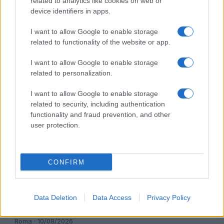
related to analytics like cookies on web or
device identifiers in apps.
I want to allow Google to enable storage
related to functionality of the website or app.
Dolori alla spalla e rimedi, le protesi diventano
sempre più custom made
I want to allow Google to enable storage
related to personalization.
I want to allow Google to enable storage
related to security, including authentication
functionality and fraud prevention, and other
user protection.
Multa da 10 milioni per Tik Tok, problema per la salute
pubblica. Vicino il declino del social
CONFIRM
LE PREVISIONI
Data Deletion
Data Access
Privacy Policy
Storie meteo ultime 24h
Roma · 10/08/2026