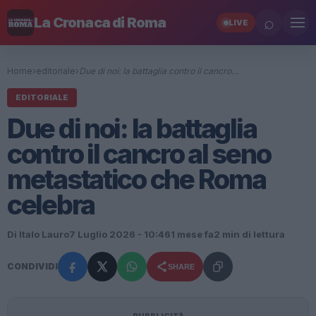
⌕
La Cronaca di Roma
LIVE
Home
›
editoriale
›
Due di noi: la battaglia contro il cancro…
EDITORIALE
Due di noi: la battaglia
contro il cancro al seno
metastatico che Roma
celebra
Di Italo Lauro
7 Luglio 2026 - 10:46
1 mese fa
2 min di lettura
CONDIVIDI
SHARE