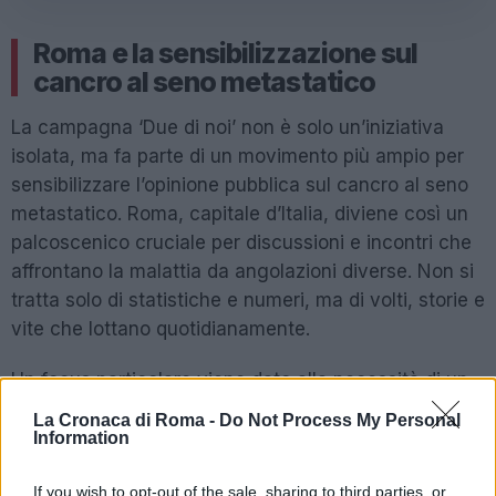
Roma e la sensibilizzazione sul
cancro al seno metastatico
La campagna ‘Due di noi’ non è solo un’iniziativa
isolata, ma fa parte di un movimento più ampio per
sensibilizzare l’opinione pubblica sul cancro al seno
metastatico. Roma, capitale d’Italia, diviene così un
palcoscenico cruciale per discussioni e incontri che
affrontano la malattia da angolazioni diverse. Non si
tratta solo di statistiche e numeri, ma di volti, storie e
vite che lottano quotidianamente.
Un focus particolare viene dato alla necessità di un
supporto non solo medico, ma anche emotivo e
La Cronaca di Roma -
Do Not Process My Personal
sociale. La paura e la solitudine che spesso
Information
accompagnano la malattia sono tematiche condivise
If you wish to opt-out of the sale, sharing to third parties, or
che possono trovare ascolto in una comunità più