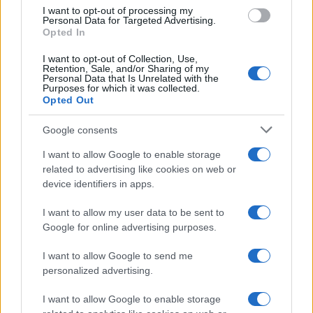
investimento ai
Decoro e
I want to opt-out of processing my
poliziotti accende
Personal Data for Targeted Advertising.
overtourism sotto
la paura a Roma
Opted In
la lente
I want to opt-out of Collection, Use,
Retention, Sale, and/or Sharing of my
Personal Data that Is Unrelated with the
Tag:
cancro
Roma
senso di comunità
Purposes for which it was collected.
Opted Out
Google consents
ARTICOLI CORRELATI
I want to allow Google to enable storage
related to advertising like cookies on web or
device identifiers in apps.
I want to allow my user data to be sent to
Google for online advertising purposes.
Roma sotto attacco: la ‘ndrangheta e il suo primo
I want to allow Google to send me
‘locale’
personalized advertising.
I want to allow Google to enable storage