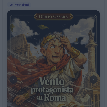
Le Previsioni
‹
›