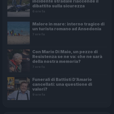
incidente stradale riaccende il
dibattito sulla sicurezza
6 ore fa
Malore in mare: interno tragico di
un turista romano ad Ansedonia
7 ore fa
Con Mario Di Maio, un pezzo di
Resistenza se ne va: che ne sarà
della nostra memoria?
7 ore fa
Funerali di Battisti D’Amario
cancellati: una questione di
valori?
9 ore fa