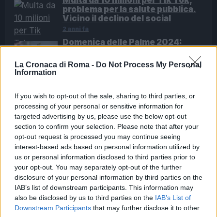
Multa da 10 milioni per Tik Tok,
problema per la salute pubblica.
Vicino il declino del social
2 anni fa
Domenica delle Palme 2024:
significato dei rametti d’ulivo
benedetti
La Cronaca di Roma -
Do Not Process My Personal
2 anni fa
Information
If you wish to opt-out of the sale, sharing to third parties, or
Contesto della Sicurezza sul Lavoro
processing of your personal or sensitive information for
nel Lazio
targeted advertising by us, please use the below opt-out
section to confirm your selection. Please note that after your
opt-out request is processed you may continue seeing
La disabilità dei più vulnerabili nel mercato del lavoro
interest-based ads based on personal information utilized by
è un tema che merita un attento approfondimento. Il
us or personal information disclosed to third parties prior to
Lazio ha visto negli ultimi anni un aumento
your opt-out. You may separately opt-out of the further
vertiginoso degli infortuni, in parte dovuto a un
disclosure of your personal information by third parties on the
IAB’s list of downstream participants. This information may
sistema di controlli inadeguato e a una precarietà
also be disclosed by us to third parties on the
IAB’s List of
crescente tra i lavoratori. Il tasso di infortuni sale, ma
Downstream Participants
that may further disclose it to other
le misure preventive rimangono spesso inefficaci. La