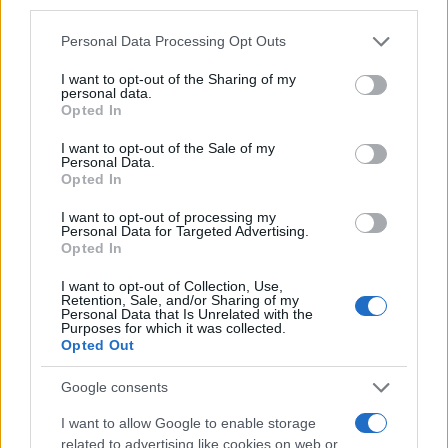
third parties.
richiesta di intervento da parte della Cgil diventa
Please note that this website/app uses one or more Google
Personal Data Processing Opt Outs
dunque non solo un grido di allerta ma un invito a
services and may gather and store information including but
riflettere sull’importanza di costruire un ambiente
not limited to your visit or usage behaviour. You may click to
I want to opt-out of the Sharing of my
personal data.
lavorativo più solido e protetto.
grant or deny consent to Google and its third-party tags to
Opted In
use your data for below specified purposes in below Google
consent section.
Il problema si manifesta in molteplici settori, dai più
I want to opt-out of the Sale of my
Personal Data.
tradizionali a quelli innovativi, dove spesso il “costo
Opted In
della sicurezza” viene sacrificato sull’altare della
I want to opt-out of processing my
competitività. I lavoratori, da parte loro, chiedono di
Personal Data for Targeted Advertising.
essere ascoltati e di vedere rispettati i loro diritti.
Opted In
Resta ora da capire se le parole delle istituzioni si
I want to opt-out of Collection, Use,
tradurranno in azioni concrete.
Retention, Sale, and/or Sharing of my
Personal Data that Is Unrelated with the
Purposes for which it was collected.
Opted Out
L’urgente domanda che ci poniamo riguarda le
responsabilità di chi governa e di come intenda
Google consents
affrontare questa emergenza della sicurezza. Sarà
I want to allow Google to enable storage
ancora una volta il silenzio a prevalere, o riusciremo
related to advertising like cookies on web or