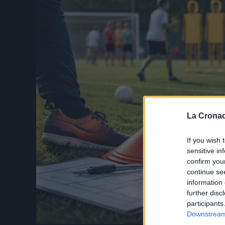
La Cronac
If you wish 
sensitive in
confirm you
continue se
information 
further disc
participants
Downstream 