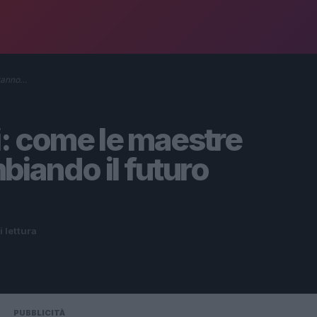
stanno…
i: come le maestre
iando il futuro
i lettura
PUBBLICITÀ