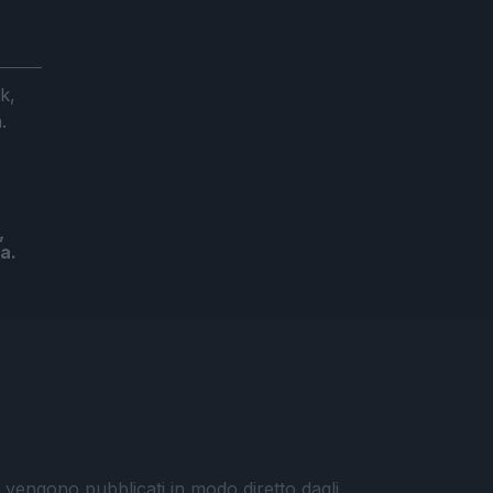
,
a.
i vengono pubblicati in modo diretto dagli