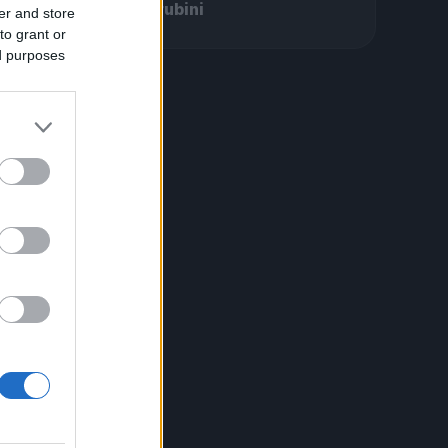
Cherubini
er and store
to grant or
ed purposes
, ma
n
che
a