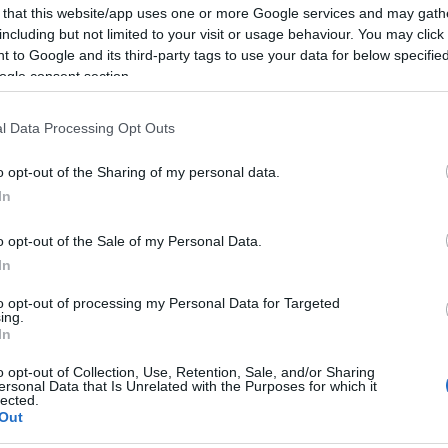
 that this website/app uses one or more Google services and may gath
including but not limited to your visit or usage behaviour. You may click 
le
 to Google and its third-party tags to use your data for below specifi
ogle consent section.
rtato un nutrito gruppo di maestre a esplorare nuovi
l Data Processing Opt Outs
presentano solo una semplice sessione di aggiornamento
o opt-out of the Sharing of my personal data.
ori fondamentali che devono guidare l’educazione dei
In
a sfide sociali crescenti, rende ancora più necessario u
la solidarietà e il rispetto.
o opt-out of the Sale of my Personal Data.
In
ino
, le maestre romane si sono immerse in un modello
to opt-out of processing my Personal Data for Targeted
omunità. Questo approccio riflette la consapevolezza 
ing.
el contesto sociale in cui ci si trova ad operare. In un
In
l’ordine del giorno e le famiglie vivono situazioni di
o opt-out of Collection, Use, Retention, Sale, and/or Sharing
ale.
ersonal Data that Is Unrelated with the Purposes for which it
lected.
Out
orkshop, hanno potuto approfondire tematiche come la