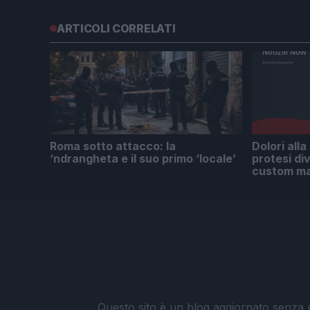
ARTICOLI CORRELATI
Roma sotto attacco: la
Dolori alla
‘ndrangheta e il suo primo ‘locale’
protesi di
custom m
Questo sito è un blog aggiornato senza un