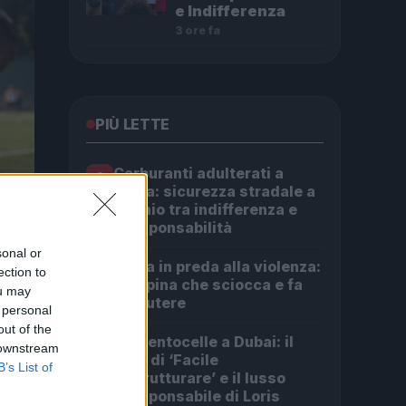
e Indifferenza
3 ore fa
PIÙ LETTE
Carburanti adulterati a
1
Roma: sicurezza stradale a
rischio tra indifferenza e
irresponsabilità
sonal or
Roma in preda alla violenza:
2
ection to
la rapina che sciocca e fa
ou may
discutere
 personal
out of the
Da Centocelle a Dubai: il
3
 downstream
crac di ‘Facile
B’s List of
Ristrutturare’ e il lusso
irresponsabile di Loris