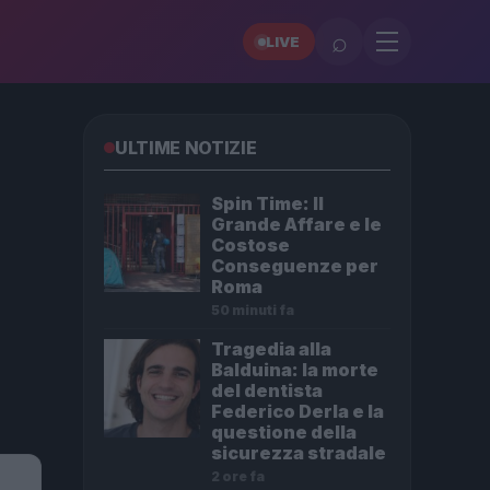
⌕
LIVE
ULTIME NOTIZIE
Spin Time: Il
Grande Affare e le
Costose
Conseguenze per
Roma
50 minuti fa
Tragedia alla
Balduina: la morte
del dentista
Federico Derla e la
questione della
sicurezza stradale
2 ore fa