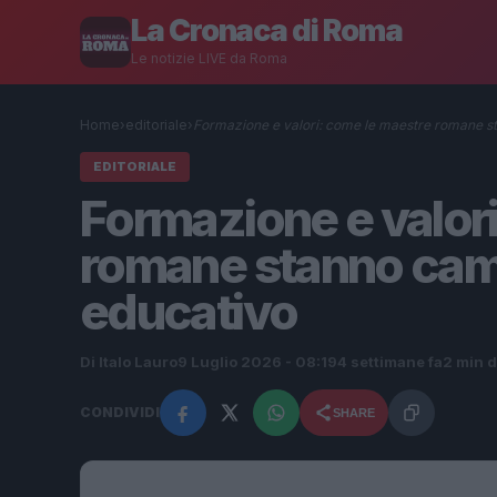
La Cronaca di Roma
Le notizie LIVE da Roma
Home
›
editoriale
›
Formazione e valori: come le maestre romane 
EDITORIALE
Formazione e valor
romane stanno camb
educativo
Di Italo Lauro
9 Luglio 2026 - 08:19
4 settimane fa
2 min d
CONDIVIDI
SHARE