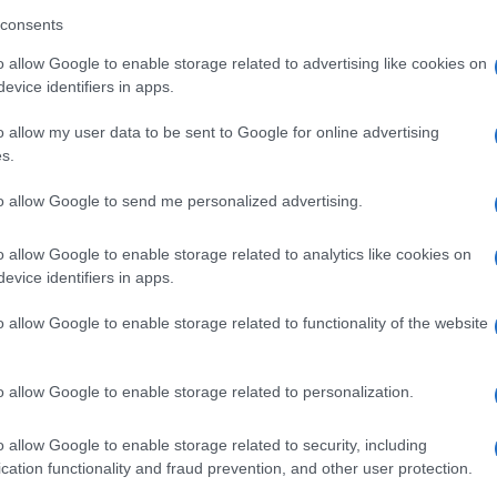
biente inclusivo e il riconoscimento della diversità com
consents
rare i giovani ad affrontare una società complessa, in 
o allow Google to enable storage related to advertising like cookies on
importante quanto quella accademica.
evice identifiers in apps.
o allow my user data to be sent to Google for online advertising
s.
Dolori alla spalla e rimedi, le
to allow Google to send me personalized advertising.
protesi diventano sempre più
custom made
o allow Google to enable storage related to analytics like cookies on
2 anni fa
evice identifiers in apps.
o allow Google to enable storage related to functionality of the website
e educativa a Roma
o allow Google to enable storage related to personalization.
in un mosaico di esperienze e sfide. L’urbanizzazione, la
o allow Google to enable storage related to security, including
cation functionality and fraud prevention, and other user protection.
ianze socio-economiche hanno un impatto diretto sull