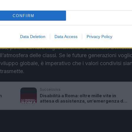
azioni. Le scuole, spesso, diventano il primo luogo di
i difficili, rendendo fondamentale un approccio educat
CONFIRM
ani.
ocenti, resta aperta una questione cruciale: quanto le
Data Deletion
Data Access
Privacy Policy
ssità reali delle famiglie? La formazione delle maestre
, poiché un loro miglioramento è destinato a rifletter
’atmosfera delle classi. Se le future generazioni vogli
viluppo globale, è imperativo che i valori condivisi sia
 trasmette.
Successiva
n
Disabilità a Roma: oltre mille vite in
attesa di assistenza, un’emergenza da
affrontare