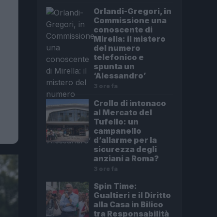
Orlandi-Gregori, in
Commissione una
conoscente di
Mirella: il mistero
del numero
telefonico e
spunta un
‘Alessandro’
3 ore fa
Crollo di intonaco
al Mercato del
Tufello: un
campanello
d’allarme per la
sicurezza degli
anziani a Roma?
3 ore fa
Spin Time:
Gualtieri e il Diritto
alla Casa in Bilico
tra Responsabilità