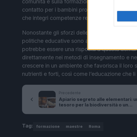
comunità e sulla formazione delle nuove gener
contatto per i bambini provenienti da contest
che integri competenze relazionali e valori um
Nonostante gli sforzi delle istituzioni e dei d
politiche educative sono allineate con le nece
potrebbe essere una risposta a questa domanda
direttamente nei metodi di insegnamento e nell
crescere in un ambiente che favorisca il loro s
nutrienti e forti, così come l’educazione che li
Precedente
Apiario segreto alle elementari: u
tesoro per la biodiversità o un
problema da risolvere?
Tag:
formazione
maestre
Roma