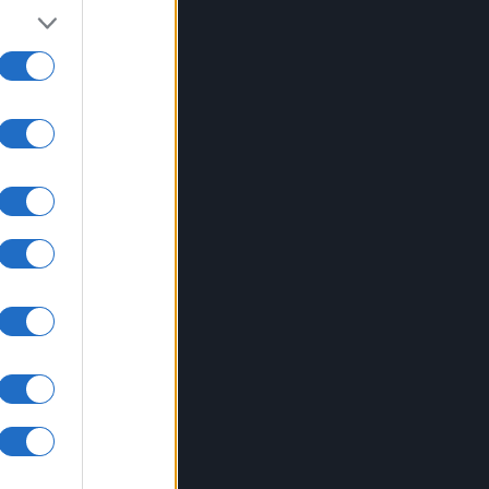
e un
cui
e