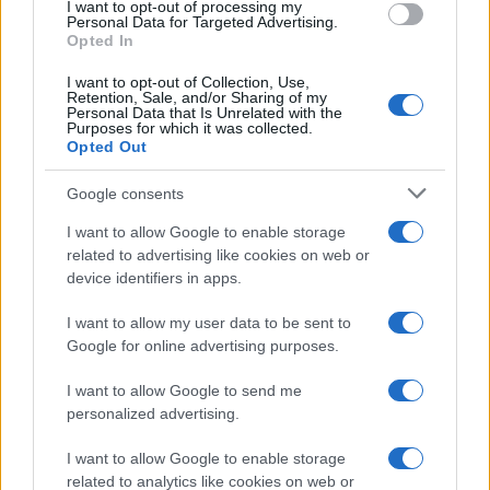
Instagram: ma
I want to opt-out of processing my
d’artificio: una
Personal Data for Targeted Advertising.
quali rischi per la
tragedia
Opted In
privacy?
annunciata?
I want to opt-out of Collection, Use,
Retention, Sale, and/or Sharing of my
Personal Data that Is Unrelated with the
Tag:
Purposes for which it was collected.
furti
San Giovanni
social media
Opted Out
Google consents
ARTICOLI CORRELATI
I want to allow Google to enable storage
related to advertising like cookies on web or
device identifiers in apps.
I want to allow my user data to be sent to
Google for online advertising purposes.
I want to allow Google to send me
Via La Spezia, la nuova viabilità rischiosa per i
personalized advertising.
residenti
I want to allow Google to enable storage
related to analytics like cookies on web or