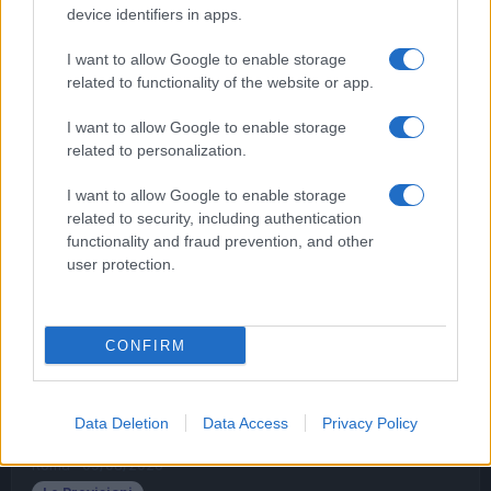
device identifiers in apps.
I want to allow Google to enable storage
related to functionality of the website or app.
ROMA San Giovanni: la notte delle streghe
I want to allow Google to enable storage
related to personalization.
I want to allow Google to enable storage
related to security, including authentication
functionality and fraud prevention, and other
user protection.
SAN GIOVANNI Vendita mascherine non conformi:
multato commerciante
CONFIRM
LE PREVISIONI
Data Deletion
Data Access
Privacy Policy
Storie meteo ultime 24h
Roma · 09/08/2026