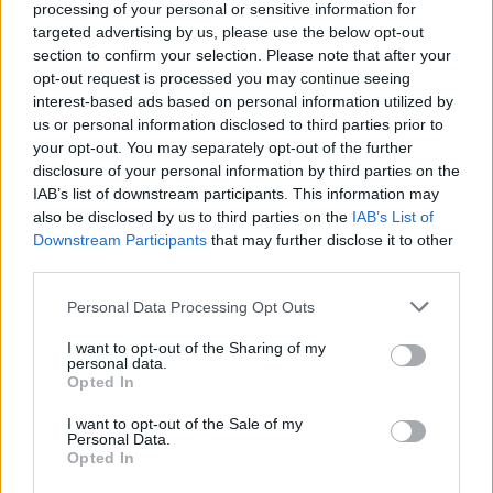
processing of your personal or sensitive information for
Le tecnologie di riconoscimento facciale e analisi dei
targeted advertising by us, please use the below opt-out
dati stravolgono il concetto di sicurezza. Le stesse
section to confirm your selection. Please note that after your
piattaforme che utilizziamo per comunicare e
opt-out request is processed you may continue seeing
socializzare possiedono informazioni inestimabili su
interest-based ads based on personal information utilized by
us or personal information disclosed to third parties prior to
di noi. L’abbiamo voluto? Certo. Ma ora, come
your opt-out. You may separately opt-out of the further
possiamo tornare indietro? Quanto dovremmo
disclosure of your personal information by third parties on the
soffrire prima di chiedere un controllo su quello che
IAB’s list of downstream participants. This information may
pubblichiamo?
also be disclosed by us to third parties on the
IAB’s List of
Downstream Participants
that may further disclose it to other
Il fatto che i ladri siano stati arrestati è un segnale
third parties.
importante, senza dubbio. Ma la vera sfida è
Please note that this website/app uses one or more Google
Personal Data Processing Opt Outs
interrogarsi su una società in cui siamo costretti a
services and may gather and store information including but
not limited to your visit or usage behaviour. You may click to
I want to opt-out of the Sharing of my
sacrificare la nostra privacy per sentirci più al sicuro.
personal data.
grant or deny consent to Google and its third-party tags to
È giusto? E soprattutto, a che prezzo?
Opted In
use your data for below specified purposes in below Google
consent section.
I want to opt-out of the Sale of my
Personal Data.
Precedente
Successiva
Opted In
Due morti in
Arrestati grazie a
fabbrica di fuochi