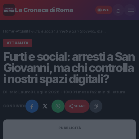
⌕
La Cronaca di Roma
LIVE
Home
›
Attualità
›
Furti e social: arresti a San Giovanni, ma…
ATTUALITÀ
Furti e social: arresti a San
Giovanni, ma chi controlla
i nostri spazi digitali?
Di Italo Lauro
8 Luglio 2026 - 13:03
1 mese fa
2 min di lettura
CONDIVIDI
SHARE
PUBBLICITÀ