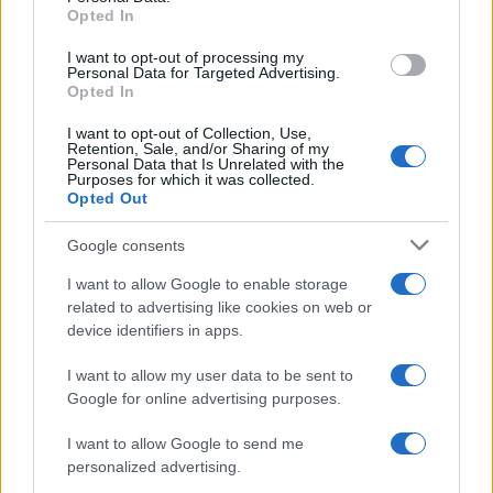
Opted In
I cittadini sono sempre più preoccupati: “Siamo
stanchi di sentire queste notizie. Ogni giorno si
I want to opt-out of processing my
Personal Data for Targeted Advertising.
rischia la vita su queste strade”, ha dichiarato un
Opted In
residente della zona. È evidente che la città
I want to opt-out of Collection, Use,
necessita di un intervento coordinato, che contempli
Retention, Sale, and/or Sharing of my
Personal Data that Is Unrelated with the
non solo la salute degli autisti, ma anche la
Purposes for which it was collected.
formazione continua e investimenti in infrastrutture
Opted Out
per garantire strade sicure. Cosa si sta facendo
Google consents
realmente per prevenire che situazioni simili si
ripetano? La sorveglianza nelle flotte pubbliche e la
I want to allow Google to enable storage
related to advertising like cookies on web or
frequentazione di controlli sanitari regolari per gli
device identifiers in apps.
autisti sono elementi chiave in questo contesto, ma
attualmente sembrano trascurati.
I want to allow my user data to be sent to
Google for online advertising purposes.
Successiva
Precedente
I want to allow Google to send me
Rimborsi auto blu,
Rialto-
personalized advertising.
la chiusura delle
Sant’Ambrogio: tra