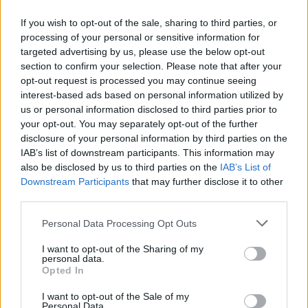
Incidente nel cuore di Roma:
If you wish to opt-out of the sale, sharing to third parties, or
grata rotta mette a rischio la vita
processing of your personal or sensitive information for
di una donna
targeted advertising by us, please use the below opt-out
3 settimane fa
section to confirm your selection. Please note that after your
opt-out request is processed you may continue seeing
interest-based ads based on personal information utilized by
Dettagli sull’incidente e risvolti per
us or personal information disclosed to third parties prior to
la sicurezza stradale
your opt-out. You may separately opt-out of the further
disclosure of your personal information by third parties on the
Analizzando l’incidente, è fondamentale considerare
IAB’s list of downstream participants. This information may
also be disclosed by us to third parties on the
IAB’s List of
cosa possa essere fatto per migliorare la sicurezza
Downstream Participants
that may further disclose it to other
stradale. Ogni incidente di questo tipo non è solo un
third parties.
fatto isolato, ma un campanello d’allarme per una
Please note that this website/app uses one or more Google
città che ha visto aumentare i sinistri stradali in
Personal Data Processing Opt Outs
services and may gather and store information including but
modo preoccupante negli ultimi anni. Con l’aumento
not limited to your visit or usage behaviour. You may click to
I want to opt-out of the Sharing of my
del traffico e una giornata che si presenta
personal data.
grant or deny consent to Google and its third-party tags to
Opted In
particolarmente affollata, la capacità di garantire la
use your data for below specified purposes in below Google
consent section.
sicurezza degli utenti della strada diventa vitale.
I want to opt-out of the Sale of my
Personal Data.