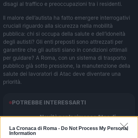
disagi al traffico e preoccupazioni tra i residenti.
Il malore dell’autista ha fatto emergere interrogativi
cruciali riguardo alla sicurezza nella mobilità
pubblica: chi si occupa della salute e dell’idoneità
degli autisti? Gli enti preposti sono attrezzati per
garantire che gli autisti siano in condizioni ottimali
per guidare? A Roma, con un sistema di trasporto
pubblico già sotto pressione, la manutenzione della
salute dei lavoratori di Atac deve diventare una
priorità.
POTREBBE INTERESSARTI
Novità per la rimessa Atac di
Piazza Ragusa: pronto il piano del
La Cronaca di Roma -
Do Not Process My Personal
Comune
Information
5 anni fa