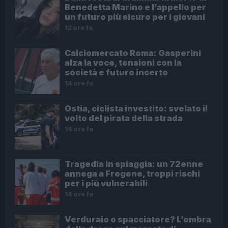
Benedetta Marino e l’appello per
un futuro più sicuro per i giovani
12 ore fa
Calciomercato Roma: Gasperini
alza la voce, tensioni con la
società e futuro incerto
14 ore fa
Ostia, ciclista investito: svelato il
volto del pirata della strada
14 ore fa
Tragedia in spiaggia: un 72enne
annega a Fregene, troppi rischi
per i più vulnerabili
14 ore fa
Verduraio o spacciatore? L’ombra