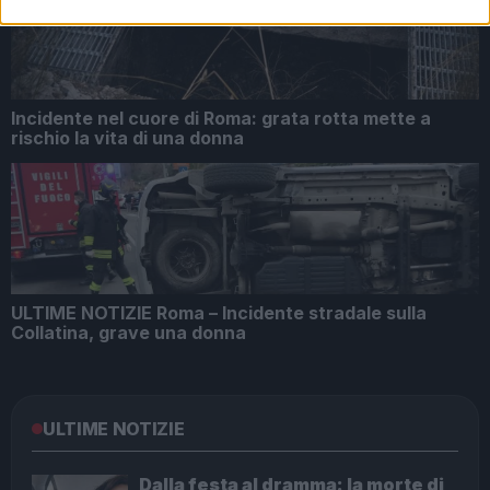
Incidente nel cuore di Roma: grata rotta mette a
rischio la vita di una donna
ULTIME NOTIZIE Roma – Incidente stradale sulla
Collatina, grave una donna
ULTIME NOTIZIE
Dalla festa al dramma: la morte di