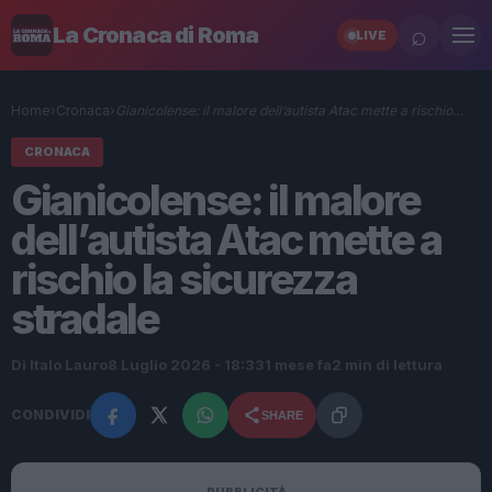
⌕
La Cronaca di Roma
LIVE
Home
›
Cronaca
›
Gianicolense: il malore dell’autista Atac mette a rischio…
CRONACA
Gianicolense: il malore
dell’autista Atac mette a
rischio la sicurezza
stradale
Di Italo Lauro
8 Luglio 2026 - 18:33
1 mese fa
2 min di lettura
CONDIVIDI
SHARE