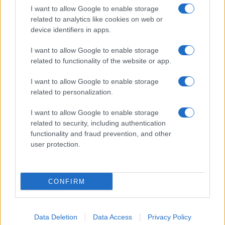
indagini scuote la
gioia e polemica,
I want to allow Google to enable storage
Regione: cosa
cosa ne pensa la
related to analytics like cookies on web or
significa per
comunità di Roma?
device identifiers in apps.
Occhiuto?
I want to allow Google to enable storage
related to functionality of the website or app.
Tag:
Atac
Gianicolense
Incidente
I want to allow Google to enable storage
related to personalization.
ARTICOLI CORRELATI
I want to allow Google to enable storage
related to security, including authentication
functionality and fraud prevention, and other
user protection.
CONFIRM
Novità per la rimessa Atac di Piazza Ragusa: pronto il
piano del Comune
Data Deletion
Data Access
Privacy Policy